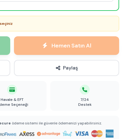
seçiniz
Hemen Satın Al
Paylaş
Havale & EFT
7/24
deme Seçeneği
Destek
ecure
ödeme sistemi ile güvenle ödemenizi yapabilirsiniz.