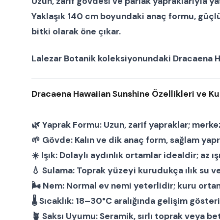
Uzun, zarif gövdesi ve parlak yapraklarıyla yaş
Yaklaşık
140 cm boyundaki anaç formu
, güç
bitki olarak öne çıkar.
Lalezar Botanik
koleksiyonundaki
Dracaena H
Dracaena Hawaiian Sunshine Özellikleri ve Kul
🌿
Yaprak Formu:
Uzun, zarif yapraklar; merkez
🌱
Gövde:
Kalın ve dik anaç form, sağlam yap
☀️
Işık:
Dolaylı aydınlık ortamlar idealdir; az ış
💧
Sulama:
Toprak yüzeyi kurudukça ılık su veri
🌬
Nem:
Normal ev nemi yeterlidir; kuru ortam
🌡
Sıcaklık:
18–30°C aralığında gelişim gösteri
🪴
Saksı Uyumu:
Seramik, sırlı toprak veya be