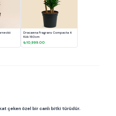
rneckii
Dracaena Fragrans Compacta 4
Kök 160cm
₺10,999.00
ikkat çeken özel bir
canlı bitki
türüdür.