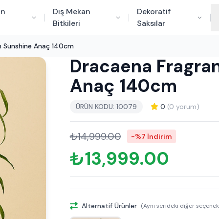
an
Dış Mekan
Dekoratif
Bitkileri
Saksılar
n Sunshine Anaç 140cm
Dracaena Fragran
Anaç 140cm
ÜRÜN KODU: 10079
0
(0 yorum)
₺14,999.00
-%7 İndirim
₺13,999.00
Alternatif Ürünler
(Aynı serideki diğer seçenek