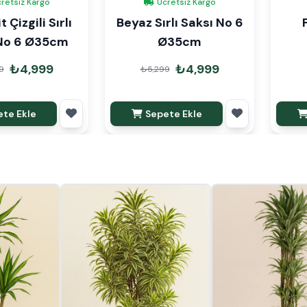
retsiz Kargo
Ücretsiz Kargo
 Çizgili Sırlı
Beyaz Sırlı Saksı No 6
 No 6 Ø35cm
Ø35cm
₺4,999
₺4,999
9
₺5,299
te Ekle
Sepete Ekle