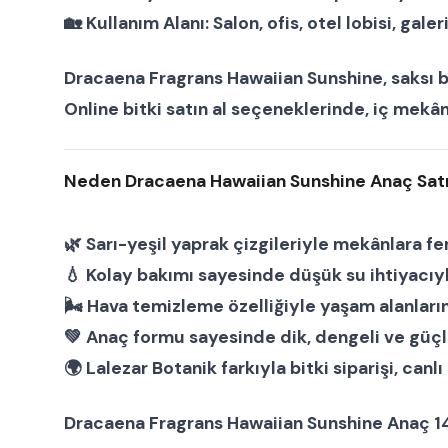
🏡
Kullanım Alanı:
Salon, ofis, otel lobisi, gale
Dracaena Fragrans Hawaiian Sunshine
,
saksı b
Online bitki satın al
seçeneklerinde, iç mekânla
Neden Dracaena Hawaiian Sunshine Anaç Satı
🌿 Sarı-yeşil yaprak çizgileriyle mekânlara fer
💧 Kolay bakımı sayesinde düşük su ihtiyacıy
🌬 Hava temizleme özelliğiyle yaşam alanların
💚 Anaç formu sayesinde dik, dengeli ve güçl
🌍
Lalezar Botanik
farkıyla
bitki siparişi
,
canlı 
Dracaena Fragrans Hawaiian Sunshine Anaç 