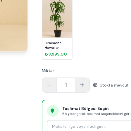
Dracaena
Hawaiian
Sunshine 3
₺3,999.00
Kök 110cm
Miktar
1
Stokta mevcut
Teslimat Bölgesi Seçin
Bölge seçerek teslimat seçeneklerini gör