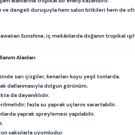
am alanlarına tropikal bir enerji kazandırır.
lü ve dengeli duruşuyla hem
salon bitkileri
hem de
ofi
awaiian Sunshine
, iç mekânlarda doğanın tropikal ışılt
lanım Alanları
inde sarı çizgiler, kenarları koyu yeşil tonlarda.
rak dallanmasıyla dolgun görünüm.
ıkta da dayanıklıdır.
lmelidir; fazla su yaprak uçlarını sarartabilir.
larda yaprak spreylemesi yapılabilir.
r.
ton saksılarla uyumludur.