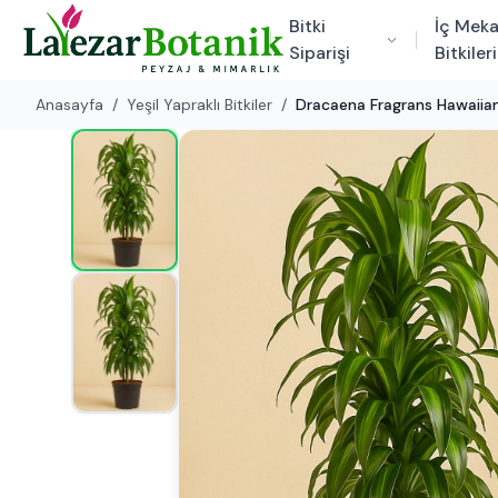
Bitki
İç Mek
Siparişi
Bitkileri
Anasayfa
/
Yeşil Yapraklı Bitkiler
/
Dracaena Fragrans Hawaiia