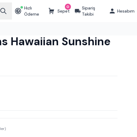
0
Hızlı
Sipariş
Sepet
Hesabım
₺
Ödeme
Takibi
s Hawaiian Sunshine
ler)