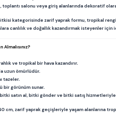
ri, toplantı salonu veya giriş alanlarında dekoratif olara
itkisi
kategorisinde zarif yaprak formu, tropikal reng
ra canlılık ve doğallık kazandırmak isteyenler için i
n Almalısınız?
ahlık ve tropikal bir hava kazandırır.
la uzun ömürlüdür.
ı tazeler.
ü bir görünüm sunar.
bitki satın al
,
bitki gönder
ve
bitki satış
hizmetleriyle 
140 cm
, zarif yaprak geçişleriyle yaşam alanlarına trop