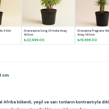
i 3 Kök
Draceaena Song Of India Anaç
Dracaena Fragrans Wa
160cm
Anaç 140cm
₺22,999.00
₺15,999.00
33 cm
al Afrika kökenli, yeşil ve sarı tonların kontrastıyla d