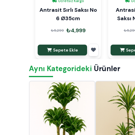
Ücretsiz Kargo
Üc
Antrasit Sırlı Saksı No
Antrasit
6 Ø35cm
Saksı
₺4,999
₺5,299
₺5,29
Sepete Ekle
Sepe
Aynı Kategorideki
Ürünler