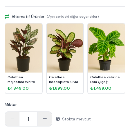
Alternatif Ürünler
(Aynı serideki diğer seçenekler)
Calathea
Calathea
Calathea Zebrina
Majestica White
Roseopicta Silvia
Dua Çiçeği
Star Dua Çiçeği
Dua Çiçeği
₺1,849.00
₺1,699.00
₺1,499.00
Miktar
1
Stokta mevcut