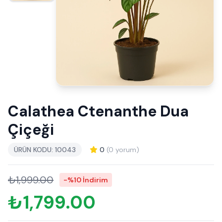
Calathea Ctenanthe Dua
Çiçeği
ÜRÜN KODU: 10043
0
(0 yorum)
₺1,999.00
-%10 İndirim
₺1,799.00