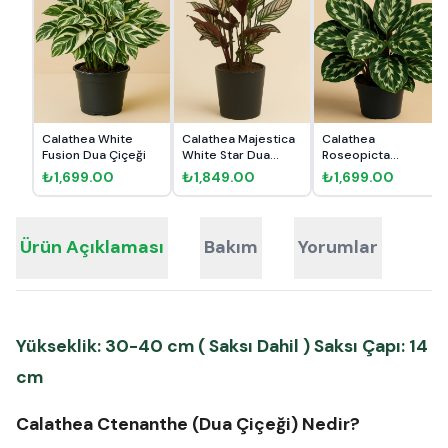
Calathea White
Calathea Majestica
Calathea
Fusion Dua Çiçeği
White Star Dua
Roseopicta
Çiçeği
Medallion Dua
₺1,699.00
₺1,849.00
₺1,699.00
Çiçeği
Ürün Açıklaması
Bakım
Yorumlar
Yükseklik: 30-40 cm ( Saksı Dahil ) Saksı Çapı: 14
cm
Calathea Ctenanthe (Dua Çiçeği) Nedir?