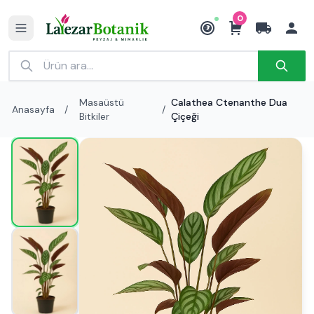
0
₺
Masaüstü
Calathea Ctenanthe Dua
Anasayfa
/
/
Bitkiler
Çiçeği