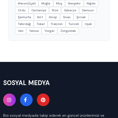
Mersin(İçel)
Muğla
Muş
Nevşehir
Niğde
Ordu
Osmaniye
Rize
Sakarya
Samsun
Şanlıurfa
Siirt
Sinop
Sivas
Şırnak
Tekirdağ
Tokat
Trabzon
Tunceli
Uşak
Van
Yalova
Yozgat
Zonguldak
SOSYAL MEDYA
Bizi sosyal medyada takip ederek en güncel ürünlerimizi ve