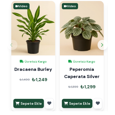
Video
Video
Ücretsiz Kargo
Ücretsiz Kargo
Dracaena Burley
Peperomia
Caperata Silver
₺1,249
₺1,499
₺1,299
₺1,399
Sepete Ekle
Sepete Ekle