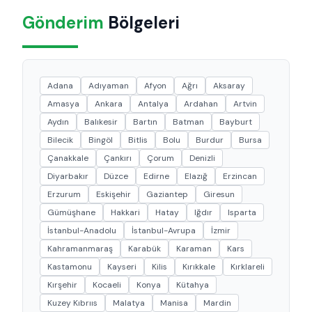
Gönderim
Bölgeleri
Adana
Adıyaman
Afyon
Ağrı
Aksaray
Amasya
Ankara
Antalya
Ardahan
Artvin
Aydın
Balıkesir
Bartın
Batman
Bayburt
Bilecik
Bingöl
Bitlis
Bolu
Burdur
Bursa
Çanakkale
Çankırı
Çorum
Denizli
Diyarbakır
Düzce
Edirne
Elazığ
Erzincan
Erzurum
Eskişehir
Gaziantep
Giresun
Gümüşhane
Hakkari
Hatay
Iğdır
Isparta
İstanbul-Anadolu
İstanbul-Avrupa
İzmir
Kahramanmaraş
Karabük
Karaman
Kars
Kastamonu
Kayseri
Kilis
Kırıkkale
Kırklareli
Kırşehir
Kocaeli
Konya
Kütahya
Kuzey Kıbrııs
Malatya
Manisa
Mardin