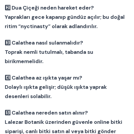
2️⃣
Dua Çiçeği neden hareket eder?
Yaprakları gece kapanıp gündüz açılır; bu doğal
ritim “nyctinasty” olarak adlandırılır.
3️⃣
Calathea nasıl sulanmalıdır?
Toprak nemli tutulmalı, tabanda su
birikmemelidir.
4️⃣
Calathea az ışıkta yaşar mı?
Dolaylı ışıkta gelişir; düşük ışıkta yaprak
desenleri solabilir.
5️⃣
Calathea nereden satın alınır?
Lalezar Botanik
üzerinden güvenle
online bitki
siparişi
,
canlı bitki satın al
veya
bitki gönder