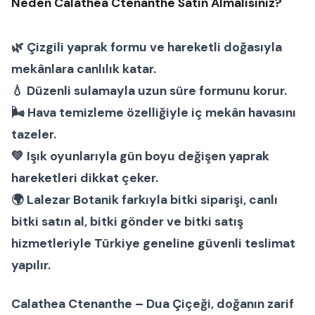
Neden Calathea Ctenanthe Satın Almalısınız?
🌿 Çizgili yaprak formu ve hareketli doğasıyla
mekânlara canlılık katar.
💧 Düzenli sulamayla uzun süre formunu korur.
🌬 Hava temizleme özelliğiyle iç mekân havasını
tazeler.
💚 Işık oyunlarıyla gün boyu değişen yaprak
hareketleri dikkat çeker.
🌍
Lalezar Botanik
farkıyla
bitki siparişi
,
canlı
bitki satın al
,
bitki gönder
ve
bitki satış
hizmetleriyle Türkiye geneline güvenli teslimat
yapılır.
Calathea Ctenanthe – Dua Çiçeği
, doğanın zarif