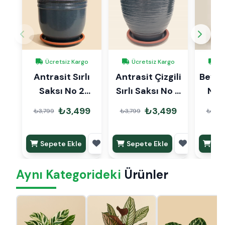
Ücretsiz Kargo
Ücretsiz Kargo
Üc
Antrasit Sırlı
Antrasit Çizgili
Beyaz 
Saksı No 2
Sırlı Saksı No 2
No 
Ø20cm
Ø20cm
₺3,499
₺3,499
₺3,799
₺3,799
₺3,79
Sepete Ekle
Sepete Ekle
Sep
Aynı Kategorideki
Ürünler