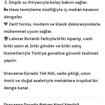
💧 Düşük su ihtiyacıyla kolay bakım sağlar.
🌬 Hava temizleme özelliğiyle iç mekân havasını
dengeler.
💚 Zarif formu, modern ve klasik dekorasyonlarla
mükemmel uyum sağlar.
🌍
Lalezar Botanik
farkıyla
bitki siparişi
,
canlı
bitki satın al
,
bitki gönder
ve
bitki satış
hizmetleriyle Türkiye geneline güvenli teslimat
yapılır.
Dracaena Dorado Tek Kök
, sade şıklığı, uzun
ömrü ve doğal asaletiyle mekânlara tropikal bir
denge katar.
Dracaena Dorado Bakımı Nasıl Yapılır?