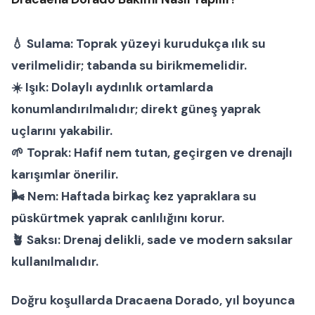
💧
Sulama:
Toprak yüzeyi kurudukça ılık su
verilmelidir; tabanda su birikmemelidir.
☀️
Işık:
Dolaylı aydınlık ortamlarda
konumlandırılmalıdır; direkt güneş yaprak
uçlarını yakabilir.
🌱
Toprak:
Hafif nem tutan, geçirgen ve drenajlı
karışımlar önerilir.
🌬
Nem:
Haftada birkaç kez yapraklara su
püskürtmek yaprak canlılığını korur.
🪴
Saksı:
Drenaj delikli, sade ve modern saksılar
kullanılmalıdır.
Doğru koşullarda
Dracaena Dorado
, yıl boyunca