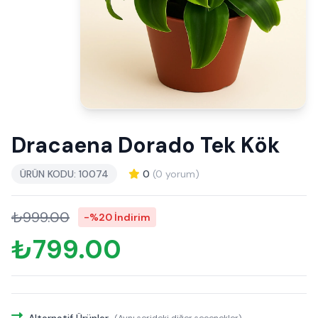
Dracaena Dorado Tek Kök
ÜRÜN KODU: 10074
0
(0 yorum)
₺999.00
-%20 İndirim
₺799.00
Alternatif Ürünler
(Aynı serideki diğer seçenekler)