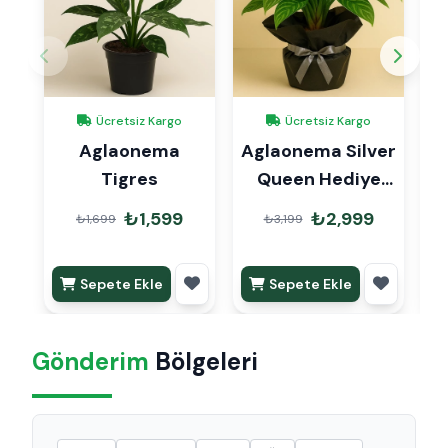
Ücretsiz Kargo
Ücretsiz Kargo
Aglaonema
Aglaonema Silver
A
Tigres
Queen Hediye
Paketli
₺1,599
₺2,999
₺1,699
₺3,199
Sepete Ekle
Sepete Ekle
Gönderim
Bölgeleri