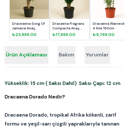
Draceaena Song Of
Dracaena Fragrans
Dracaena Warneckii
Jamaica Anaç
Compacta Anaç
4 Kök 160cm
160cm
130-140...
₺23,999.00
₺17,999.00
₺9,749.00
Ürün Açıklaması
Bakım
Yorumlar
Yükseklik: 15 cm ( Saksı Dahil) Saksı Çapı: 12 cm
Dracaena Dorado Nedir?
Dracaena Dorado
, tropikal Afrika kökenli, zarif
formu ve yeşil-sarı çizgili yapraklarıyla tanınan