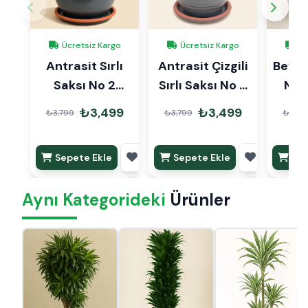
Ücretsiz Kargo
Ücretsiz Kargo
Üc
Antrasit Sırlı
Antrasit Çizgili
Beyaz 
Saksı No 2
Sırlı Saksı No 2
No 
Ø20cm
Ø20cm
₺3,499
₺3,499
₺3,799
₺3,799
₺3,79
Sepete Ekle
Sepete Ekle
Sep
Aynı Kategorideki
Ürünler