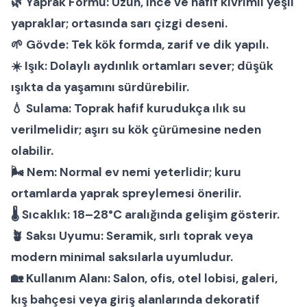
🌿
Yaprak Formu:
Uzun, ince ve hafif kıvrımlı yeşil
yapraklar; ortasında sarı çizgi deseni.
🌱
Gövde:
Tek kök formda, zarif ve dik yapılı.
☀️
Işık:
Dolaylı aydınlık ortamları sever; düşük
ışıkta da yaşamını sürdürebilir.
💧
Sulama:
Toprak hafif kurudukça ılık su
verilmelidir; aşırı su kök çürümesine neden
olabilir.
🌬
Nem:
Normal ev nemi yeterlidir; kuru
ortamlarda yaprak spreylemesi önerilir.
🌡
Sıcaklık:
18–28°C aralığında gelişim gösterir.
🪴
Saksı Uyumu:
Seramik, sırlı toprak veya
modern minimal saksılarla uyumludur.
🏡
Kullanım Alanı:
Salon, ofis, otel lobisi, galeri,
kış bahçesi veya giriş alanlarında dekoratif