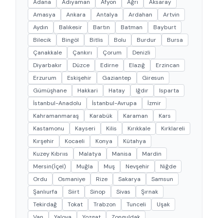
Adana
Adıyaman
Afyon
Ağrı
Aksaray
Amasya
Ankara
Antalya
Ardahan
Artvin
Aydın
Balıkesir
Bartın
Batman
Bayburt
Bilecik
Bingöl
Bitlis
Bolu
Burdur
Bursa
Çanakkale
Çankırı
Çorum
Denizli
Diyarbakır
Düzce
Edirne
Elazığ
Erzincan
Erzurum
Eskişehir
Gaziantep
Giresun
Gümüşhane
Hakkari
Hatay
Iğdır
Isparta
İstanbul-Anadolu
İstanbul-Avrupa
İzmir
Kahramanmaraş
Karabük
Karaman
Kars
Kastamonu
Kayseri
Kilis
Kırıkkale
Kırklareli
Kırşehir
Kocaeli
Konya
Kütahya
Kuzey Kıbrııs
Malatya
Manisa
Mardin
Mersin(İçel)
Muğla
Muş
Nevşehir
Niğde
Ordu
Osmaniye
Rize
Sakarya
Samsun
Şanlıurfa
Siirt
Sinop
Sivas
Şırnak
Tekirdağ
Tokat
Trabzon
Tunceli
Uşak
Van
Yalova
Yozgat
Zonguldak