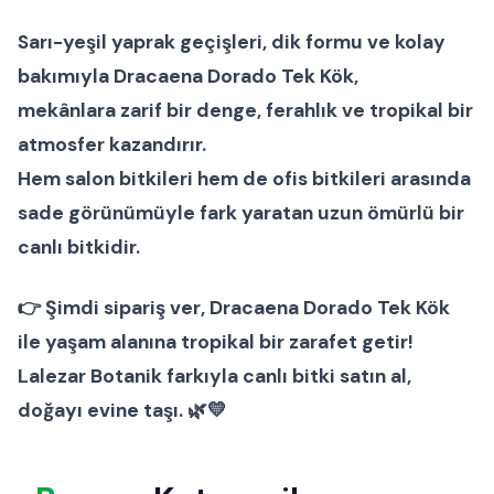
Sarı-yeşil yaprak geçişleri, dik formu ve kolay
bakımıyla
Dracaena Dorado Tek Kök
,
mekânlara zarif bir denge, ferahlık ve tropikal bir
atmosfer kazandırır.
Hem
salon bitkileri
hem de
ofis bitkileri
arasında
sade görünümüyle fark yaratan uzun ömürlü bir
canlı bitki
dir.
👉
Şimdi sipariş ver
, Dracaena Dorado Tek Kök
ile yaşam alanına tropikal bir zarafet getir!
Lalezar Botanik
farkıyla canlı bitki satın al,
doğayı evine taşı. 🌿💛