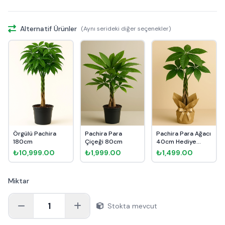
Alternatif Ürünler
(Aynı serideki diğer seçenekler)
Örgülü Pachira
Pachira Para
Pachira Para Ağacı
180cm
Çiçeği 80cm
40cm Hediye
Paketli
₺10,999.00
₺1,999.00
₺1,499.00
Miktar
1
Stokta mevcut