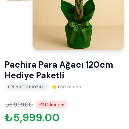
Pachira Para Ağacı 120cm
Hediye Paketli
ÜRÜN KODU: 10542
0
(0 yorum)
₺6,999.00
-%14 İndirim
₺5,999.00