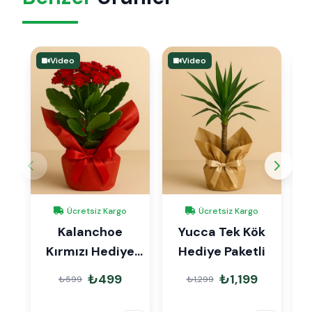
Video
Video
Ücretsiz Kargo
Ücretsiz Kargo
Kalanchoe
Yucca Tek Kök
Kırmızı Hediye
Hediye Paketli
Paketli 25-30cm
₺499
₺1,199
₺599
₺1,299