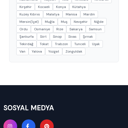
Kırşehir
Kocaeli
Konya
Kütahya
Kuzey Kıbrııs
Malatya
Manisa
Mardin
Mersin(İçel)
Muğla
Muş
Nevşehir
Niğde
Ordu
Osmaniye
Rize
Sakarya
Samsun
Şanlıurfa
Siirt
Sinop
Sivas
Şırnak
Tekirdağ
Tokat
Trabzon
Tunceli
Uşak
Van
Yalova
Yozgat
Zonguldak
SOSYAL MEDYA