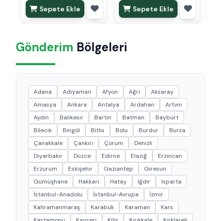
Sepete Ekle
Sepete Ekle
Gönderim
Bölgeleri
Adana
Adıyaman
Afyon
Ağrı
Aksaray
Amasya
Ankara
Antalya
Ardahan
Artvin
Aydın
Balıkesir
Bartın
Batman
Bayburt
Bilecik
Bingöl
Bitlis
Bolu
Burdur
Bursa
Çanakkale
Çankırı
Çorum
Denizli
Diyarbakır
Düzce
Edirne
Elazığ
Erzincan
Erzurum
Eskişehir
Gaziantep
Giresun
Gümüşhane
Hakkari
Hatay
Iğdır
Isparta
İstanbul-Anadolu
İstanbul-Avrupa
İzmir
Kahramanmaraş
Karabük
Karaman
Kars
Kastamonu
Kayseri
Kilis
Kırıkkale
Kırklareli