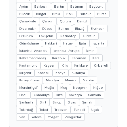
Aydın
Balıkesir
Bartın
Batman
Bayburt
Bilecik
Bingöl
Bitlis
Bolu
Burdur
Bursa
Çanakkale
Çankırı
Çorum
Denizli
Diyarbakır
Düzce
Edirne
Elazığ
Erzincan
Erzurum
Eskişehir
Gaziantep
Giresun
Gümüşhane
Hakkari
Hatay
Iğdır
Isparta
İstanbul-Anadolu
İstanbul-Avrupa
İzmir
Kahramanmaraş
Karabük
Karaman
Kars
Kastamonu
Kayseri
Kilis
Kırıkkale
Kırklareli
Kırşehir
Kocaeli
Konya
Kütahya
Kuzey Kıbrııs
Malatya
Manisa
Mardin
Mersin(İçel)
Muğla
Muş
Nevşehir
Niğde
Ordu
Osmaniye
Rize
Sakarya
Samsun
Şanlıurfa
Siirt
Sinop
Sivas
Şırnak
Tekirdağ
Tokat
Trabzon
Tunceli
Uşak
Van
Yalova
Yozgat
Zonguldak