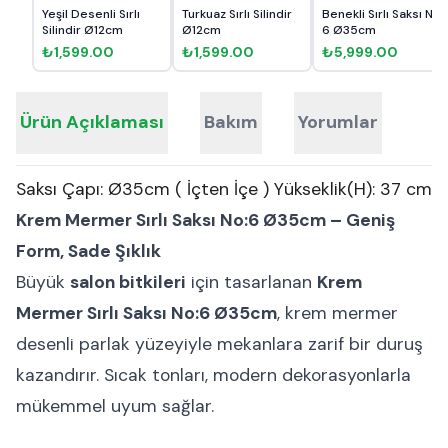
Yeşil Desenli Sırlı
Turkuaz Sırlı Silindir
Benekli Sırlı Saksı No
Silindir Ø12cm
Ø12cm
6 Ø35cm
₺1,599.00
₺1,599.00
₺5,999.00
Ürün Açıklaması
Bakım
Yorumlar
Saksı Çapı: Ø35cm ( İçten İçe ) Yükseklik(H): 37 cm
Krem Mermer Sırlı Saksı No:6 Ø35cm – Geniş
Form, Sade Şıklık
Büyük
salon bitkileri
için tasarlanan
Krem
Mermer Sırlı Saksı No:6 Ø35cm
, krem mermer
desenli parlak yüzeyiyle mekanlara zarif bir duruş
kazandırır. Sıcak tonları, modern dekorasyonlarla
mükemmel uyum sağlar.