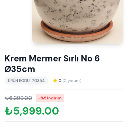
Krem Mermer Sırlı No 6
Ø35cm
ÜRÜN KODU: 70354
0
(0 yorum)
₺6,299.00
-%5 İndirim
₺5,999.00