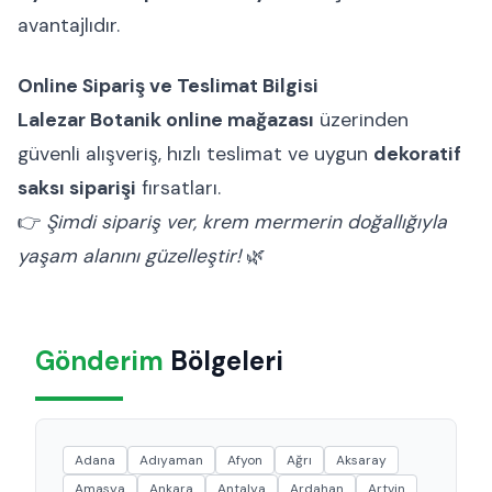
avantajlıdır.
Online Sipariş ve Teslimat Bilgisi
Lalezar Botanik online mağazası
üzerinden
güvenli alışveriş, hızlı teslimat ve uygun
dekoratif
saksı siparişi
fırsatları.
👉
Şimdi sipariş ver, krem mermerin doğallığıyla
yaşam alanını güzelleştir!
🌿
Gönderim
Bölgeleri
Adana
Adıyaman
Afyon
Ağrı
Aksaray
Amasya
Ankara
Antalya
Ardahan
Artvin