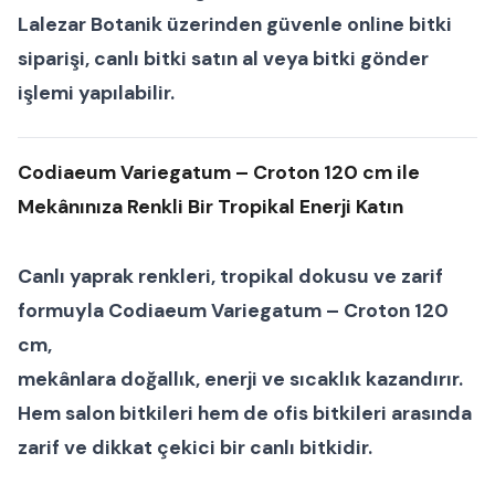
Lalezar Botanik
üzerinden güvenle
online bitki
siparişi
,
canlı bitki satın al
veya
bitki gönder
işlemi yapılabilir.
Codiaeum Variegatum – Croton 120 cm ile
Mekânınıza Renkli Bir Tropikal Enerji Katın
Canlı yaprak renkleri, tropikal dokusu ve zarif
formuyla
Codiaeum Variegatum – Croton 120
cm
,
mekânlara doğallık, enerji ve sıcaklık kazandırır.
Hem
salon bitkileri
hem de
ofis bitkileri
arasında
zarif ve dikkat çekici bir
canlı bitki
dir.