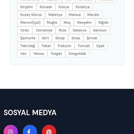
Kırşehir
Kocaeli
Konya
Kütahya
Kuzey Kıbrııs
Malatya
Manisa
Mardin
Mersin(İçel)
Muğla
Muş
Nevşehir
Niğde
Ordu
Osmaniye
Rize
Sakarya
Samsun
Şanlıurfa
Siirt
Sinop
Sivas
Şırnak
Tekirdağ
Tokat
Trabzon
Tunceli
Uşak
Van
Yalova
Yozgat
Zonguldak
SOSYAL MEDYA