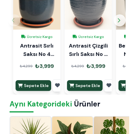
Ücretsiz Kargo
Ücretsiz Kargo
Üc
Antrasit Sırlı
Antrasit Çizgili
Beyaz 
Saksı No 4
Sırlı Saksı No 4
Ø27cm
Ø27cm
₺3,999
₺3,999
₺4,299
₺4,299
₺4,29
Sepete Ekle
Sepete Ekle
Sep
Aynı Kategorideki
Ürünler