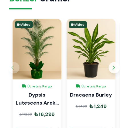
Video
Video
Ücretsiz Kargo
Ücretsiz Kargo
Dypsis
Dracaena Burley
D
Lutescens Areka
₺1,249
₺1,499
Palmiyesi 220 cm
₺16,299
₺17,299
Hediye Paketli