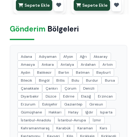
Sepete Ekle
Sepete Ekle
Gönderim
Bölgeleri
Adana
Adıyaman
Afyon
Ağrı
Aksaray
Amasya
Ankara
Antalya
Ardahan
Artvin
Aydın
Balıkesir
Bartın
Batman
Bayburt
Bilecik
Bingöl
Bitlis
Bolu
Burdur
Bursa
Çanakkale
Çankırı
Çorum
Denizli
Diyarbakır
Düzce
Edirne
Elazığ
Erzincan
Erzurum
Eskişehir
Gaziantep
Giresun
Gümüşhane
Hakkari
Hatay
Iğdır
Isparta
İstanbul-Anadolu
İstanbul-Avrupa
İzmir
Kahramanmaraş
Karabük
Karaman
Kars
Kastamonu
Kayseri
Kilis
Kırıkkale
Kırklareli