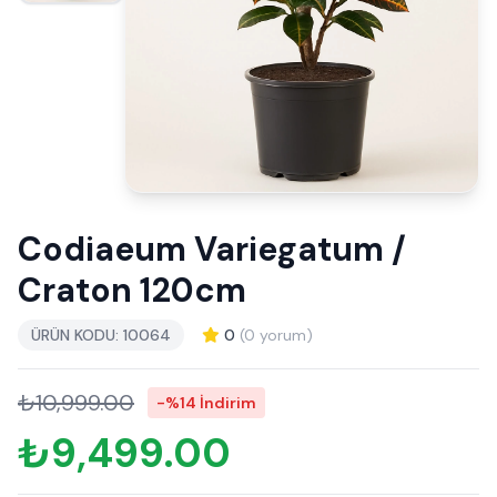
Codiaeum Variegatum /
Craton 120cm
ÜRÜN KODU: 10064
0
(0 yorum)
₺10,999.00
-%14 İndirim
₺9,499.00