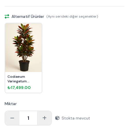
Alternatif Ürünler
(Aynı serideki diğer seçenekler)
Codiaeum
Variegatum
Craton 150cm
₺17,499.00
Miktar
1
Stokta mevcut