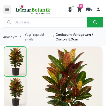
0
₺
Yeşil Yapraklı
Codiaeum Variegatum /
Anasayfa
/
/
Bitkiler
Craton 120cm