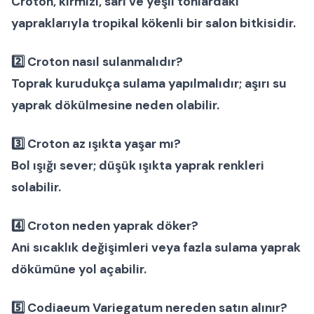
Croton, kırmızı, sarı ve yeşil tonlardaki
yapraklarıyla tropikal kökenli bir
salon bitkisidir.
2️⃣
Croton nasıl sulanmalıdır?
Toprak kurudukça sulama yapılmalıdır; aşırı su
yaprak dökülmesine neden olabilir.
3️⃣
Croton az ışıkta yaşar mı?
Bol ışığı sever; düşük ışıkta yaprak renkleri
solabilir.
4️⃣
Croton neden yaprak döker?
Ani sıcaklık değişimleri veya fazla sulama yaprak
dökümüne yol açabilir.
5️⃣
Codiaeum Variegatum nereden satın alınır?