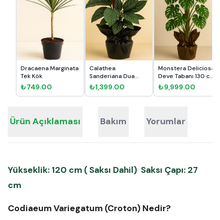
Dracaena Marginata
Calathea
Monstera Deliciosa
Tek Kök
Sanderiana Dua
Deve Tabanı 130 cm
Çiçeği Hediye Pa...
Mo...
₺749.00
₺1,399.00
₺9,999.00
Ürün Açıklaması
Bakım
Yorumlar
Yükseklik: 120 cm ( Saksı Dahil) Saksı Çapı: 27
cm
Codiaeum Variegatum (Croton) Nedir?