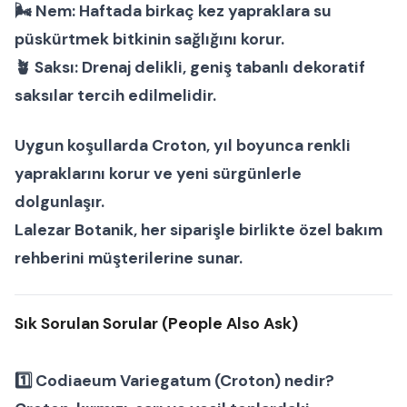
🌬
Nem:
Haftada birkaç kez yapraklara su
püskürtmek bitkinin sağlığını korur.
🪴
Saksı:
Drenaj delikli, geniş tabanlı dekoratif
saksılar tercih edilmelidir.
Uygun koşullarda
Croton
, yıl boyunca renkli
yapraklarını korur ve yeni sürgünlerle
dolgunlaşır.
Lalezar Botanik
, her siparişle birlikte özel bakım
rehberini müşterilerine sunar.
Sık Sorulan Sorular (People Also Ask)
1️⃣
Codiaeum Variegatum (Croton) nedir?