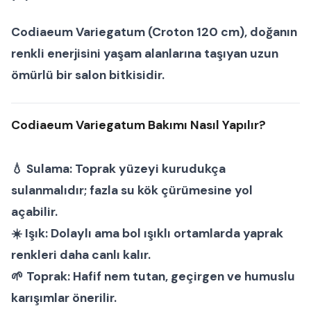
Codiaeum Variegatum (Croton 120 cm)
, doğanın
renkli enerjisini yaşam alanlarına taşıyan uzun
ömürlü bir
salon bitkisi
dir.
Codiaeum Variegatum Bakımı Nasıl Yapılır?
💧
Sulama:
Toprak yüzeyi kurudukça
sulanmalıdır; fazla su kök çürümesine yol
açabilir.
☀️
Işık:
Dolaylı ama bol ışıklı ortamlarda yaprak
renkleri daha canlı kalır.
🌱
Toprak:
Hafif nem tutan, geçirgen ve humuslu
karışımlar önerilir.