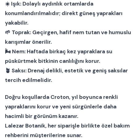
☀️
Işık:
Dolaylı aydınlık ortamlarda
konumlandırılmalıdır; direkt güneş yaprakları
yakabilir.
🌱
Toprak:
Geçirgen, hafif nem tutan ve humuslu
karışımlar önerilir.
🌬
Nem:
Haftada birkaç kez yapraklara su
püskürtmek bitkinin canlılığını korur.
🪴
Saksı:
Drenaj delikli, estetik ve geniş saksılar
tercih edilmelidir.
Doğru koşullarda
Croton
, yıl boyunca renkli
yapraklarını korur ve yeni sürgünlerle daha
hacimli bir görünüm kazanır.
Lalezar Botanik
, her siparişle birlikte özel bakım
rehberini müşterilerine sunar.