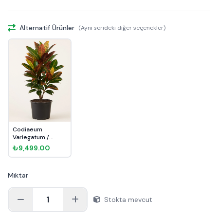
Alternatif Ürünler
(Aynı serideki diğer seçenekler)
Codiaeum
Variegatum /
Craton 120cm
₺9,499.00
Miktar
1
Stokta mevcut