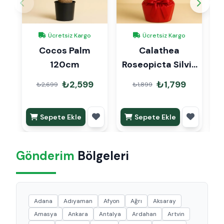
Ücretsiz Kargo
Ücretsiz Kargo
Cocos Palm
Calathea
120cm
Roseopicta Silvia
Dua Çiçeği
₺2,599
₺1,799
₺2,699
₺1,899
Hediye Paketli
Sepete Ekle
Sepete Ekle
Gönderim
Bölgeleri
Adana
Adıyaman
Afyon
Ağrı
Aksaray
Amasya
Ankara
Antalya
Ardahan
Artvin