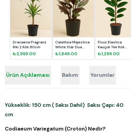
Dracaena Fragrans
Calathea Majestica
Ficus Elastica
Riki 2 Kök 80cm
White Star Dua
Kauçuk Tek Kök
Çiçeği
80cm
₺2,999.00
₺1,849.00
₺1,299.00
Ürün Açıklaması
Bakım
Yorumlar
Yükseklik: 150 cm ( Saksı Dahil) Saksı Çapı: 40
cm
Codiaeum Variegatum (Croton) Nedir?