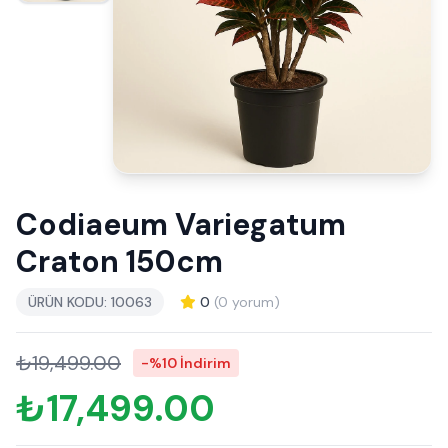
Codiaeum Variegatum
Craton 150cm
ÜRÜN KODU: 10063
0
(0 yorum)
₺19,499.00
-%10 İndirim
₺17,499.00