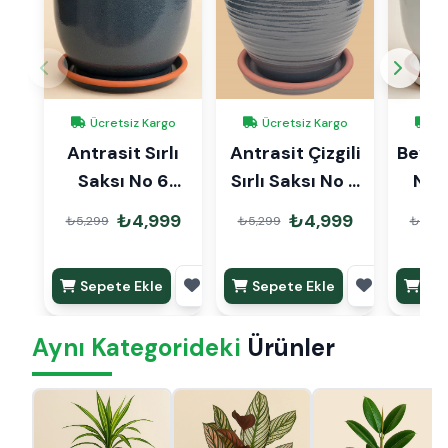
Ücretsiz Kargo
Ücretsiz Kargo
Üc
Antrasit Sırlı
Antrasit Çizgili
Beyaz 
Saksı No 6
Sırlı Saksı No 6
No 
Ø35cm
Ø35cm
₺4,999
₺4,999
₺5,299
₺5,299
₺5,29
Sepete Ekle
Sepete Ekle
Sep
Aynı Kategorideki
Ürünler