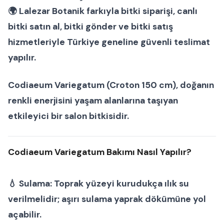
🌍
Lalezar Botanik
farkıyla
bitki siparişi
,
canlı
bitki satın al
,
bitki gönder
ve
bitki satış
hizmetleriyle Türkiye geneline güvenli teslimat
yapılır.
Codiaeum Variegatum (Croton 150 cm)
, doğanın
renkli enerjisini yaşam alanlarına taşıyan
etkileyici bir
salon bitkisi
dir.
Codiaeum Variegatum Bakımı Nasıl Yapılır?
💧
Sulama:
Toprak yüzeyi kurudukça ılık su
verilmelidir; aşırı sulama yaprak dökümüne yol
açabilir.