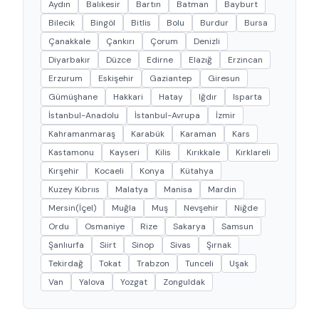
Aydın
Balıkesir
Bartın
Batman
Bayburt
Bilecik
Bingöl
Bitlis
Bolu
Burdur
Bursa
Çanakkale
Çankırı
Çorum
Denizli
Diyarbakır
Düzce
Edirne
Elazığ
Erzincan
Erzurum
Eskişehir
Gaziantep
Giresun
Gümüşhane
Hakkari
Hatay
Iğdır
Isparta
İstanbul-Anadolu
İstanbul-Avrupa
İzmir
Kahramanmaraş
Karabük
Karaman
Kars
Kastamonu
Kayseri
Kilis
Kırıkkale
Kırklareli
Kırşehir
Kocaeli
Konya
Kütahya
Kuzey Kıbrııs
Malatya
Manisa
Mardin
Mersin(İçel)
Muğla
Muş
Nevşehir
Niğde
Ordu
Osmaniye
Rize
Sakarya
Samsun
Şanlıurfa
Siirt
Sinop
Sivas
Şırnak
Tekirdağ
Tokat
Trabzon
Tunceli
Uşak
Van
Yalova
Yozgat
Zonguldak