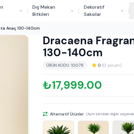
an
Dış Mekan
Dekoratif
Bitkileri
Saksılar
ta Anaç 130-140cm
Dracaena Fragra
130-140cm
ÜRÜN KODU: 10078
0
(0 yorum)
₺17,999.00
Alternatif Ürünler
(Aynı serideki diğer seçenek