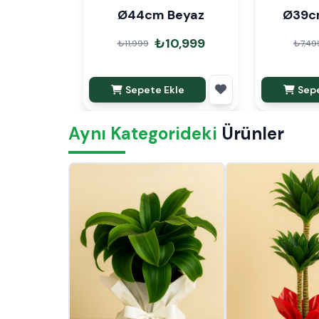
Ø44cm Beyaz
Ø39cm
₺10,999
₺11,999
₺7,49
Sepete Ekle
Sepe
Aynı Kategorideki
Ürünler