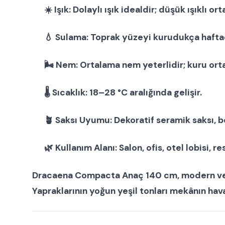
☀️
Işık:
Dolaylı ışık idealdir; düşük ışıklı or
💧
Sulama:
Toprak yüzeyi kurudukça haftad
🌬
Nem:
Ortalama nem yeterlidir; kuru orta
🌡
Sıcaklık:
18–28 °C aralığında gelişir.
🪴
Saksı Uyumu:
Dekoratif seramik saksı
,
b
🌿
Kullanım Alanı:
Salon, ofis, otel lobisi, r
Dracaena Compacta Anaç 140 cm
, modern v
Yapraklarının yoğun yeşil tonları mekânın havas