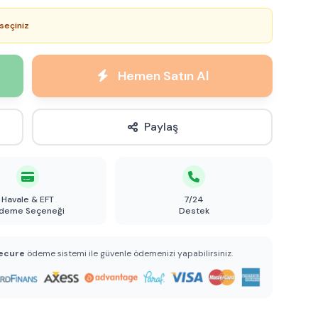
seçiniz
Hemen Satın Al
Paylaş
Havale & EFT
7/24
deme Seçeneği
Destek
ecure
ödeme sistemi ile güvenle ödemenizi yapabilirsiniz.