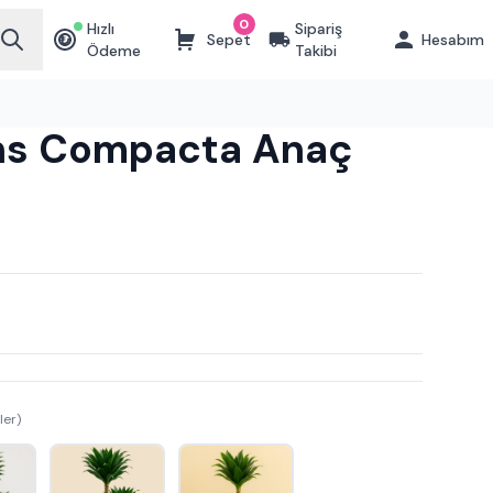
0
Hızlı
Sipariş
Sepet
Hesabım
₺
Ödeme
Takibi
ns Compacta Anaç
ler)