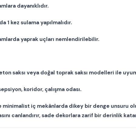
tamlara dayanıklıdır.
a 1 kez sulama yapılmalıdır.
mlarda yaprak uçları nemlendirilebilir.
eton saksı
veya
doğal toprak saksı modelleri
ile uyu
esepsiyon, koridor, çalışma odası.
e minimalist iç mekânlarda dikey bir denge unsuru ol
ını canlandırır, sade dekorlara zarif bir derinlik katar