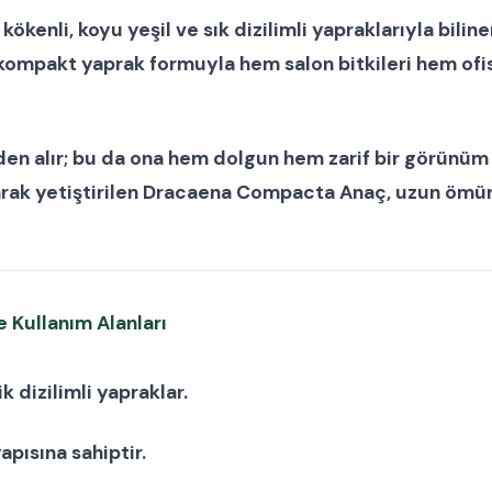
a kökenli, koyu yeşil ve sık dizilimli yapraklarıyla bilin
e kompakt yaprak formuyla hem
salon bitkileri
hem
ofi
den alır; bu da ona hem dolgun hem zarif bir görünüm 
rak yetiştirilen
Dracaena Compacta Anaç
, uzun ömür
 Kullanım Alanları
k dizilimli yapraklar.
pısına sahiptir.