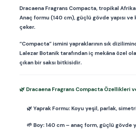
Dracaena Fragrans Compacta
, tropikal Afrik
Anaç formu (140 cm)
, güçlü gövde yapısı v
çeker.
“Compacta” ismini yapraklarının sık dizilimin
Lalezar Botanik tarafından iç mekâna özel ola
çıkan bir
saksı bitkisidir
.
🌿
Dracaena Fragrans Compacta Özellikleri ve
🌿
Yaprak Formu:
Koyu yeşil, parlak, simetri
🌱
Boy:
140 cm – anaç form, güçlü gövde ya