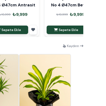
4 Ø47cm Antrasit
No 4 Ø47cm Beyaz
₺9,999
₺9,999
₺10,999
₺10,999
Sepete Ekle
Sepete Ekle
Kaydırın