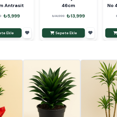
 Antrasit
46cm
No 
₺5,999
₺13,999
9
₺14,999
te Ekle
Sepete Ekle