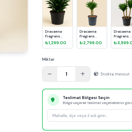
Dracaena
Dracaena
Dracaena
Fragrans
Fragrans
Fragrans
Compacta
Compacta 2
Compacta
₺1,299.00
₺2,799.00
₺3,999.
Tek Gövde
Kök 90cm
Kök 110cm
Miktar
1
Stokta mevcut
Teslimat Bölgesi Seçin
Bölge seçerek teslimat seçeneklerini gör