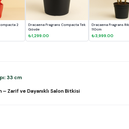
Compacta 2
Dracaena Fragrans Compacta Tek
Dracaena Fragrans Riki
Gövde
110cm
₺1,299.00
₺3,999.00
pı: 33 cm
Zarif ve Dayanıklı Salon Bitkisi