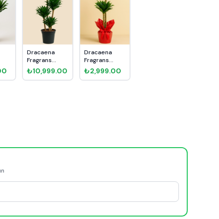
Dracaena
Dracaena
Fragrans
Fragrans
 3
Compacta 4
Compacta 2
00
₺10,999.00
₺2,999.00
Kök 160cm
Kök 90cm
He...
ün