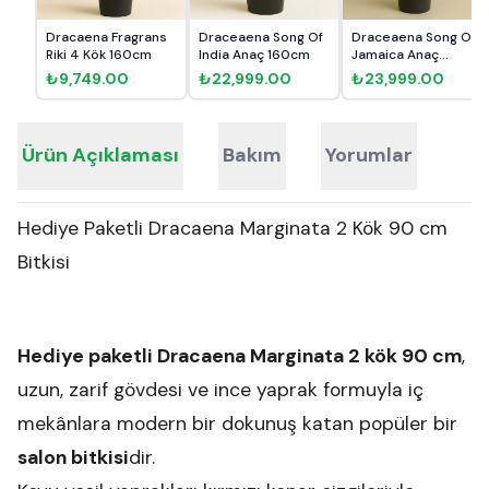
Dracaena Fragrans
Draceaena Song Of
Draceaena Song Of
Riki 4 Kök 160cm
India Anaç 160cm
Jamaica Anaç
160cm
₺9,749.00
₺22,999.00
₺23,999.00
Ürün Açıklaması
Bakım
Yorumlar
Hediye Paketli Dracaena Marginata 2 Kök 90 cm
Bitkisi
Hediye paketli Dracaena Marginata 2 kök 90 cm
,
uzun, zarif gövdesi ve ince yaprak formuyla iç
mekânlara modern bir dokunuş katan popüler bir
salon bitkisi
dir.