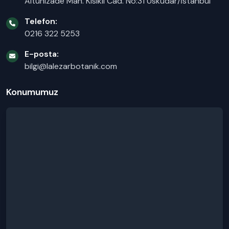
Altunizade Mah. Kısıklı Cad. No:31 Üsküdar/İstanbul
Telefon:
0216 322 5253
E-posta:
bilgi@lalezarbotanik.com
Konumumuz