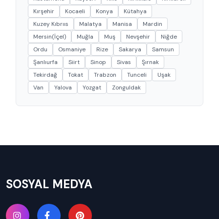
Kırşehir
Kocaeli
Konya
Kütahya
Kuzey Kıbrııs
Malatya
Manisa
Mardin
Mersin(İçel)
Muğla
Muş
Nevşehir
Niğde
Ordu
Osmaniye
Rize
Sakarya
Samsun
Şanlıurfa
Siirt
Sinop
Sivas
Şırnak
Tekirdağ
Tokat
Trabzon
Tunceli
Uşak
Van
Yalova
Yozgat
Zonguldak
SOSYAL MEDYA