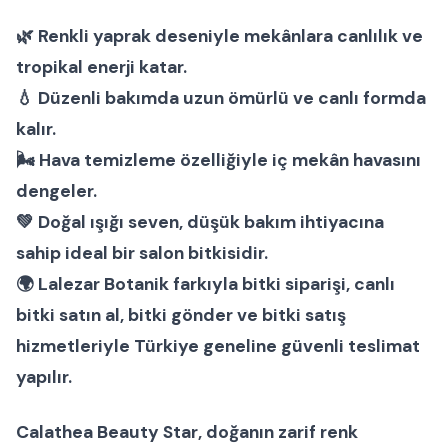
🌿 Renkli yaprak deseniyle mekânlara canlılık ve
tropikal enerji katar.
💧 Düzenli bakımda uzun ömürlü ve canlı formda
kalır.
🌬 Hava temizleme özelliğiyle iç mekân havasını
dengeler.
💚 Doğal ışığı seven, düşük bakım ihtiyacına
sahip ideal bir
salon bitkisi
dir.
🌍
Lalezar Botanik
farkıyla
bitki siparişi
,
canlı
bitki satın al
,
bitki gönder
ve
bitki satış
hizmetleriyle Türkiye geneline güvenli teslimat
yapılır.
Calathea Beauty Star
, doğanın zarif renk