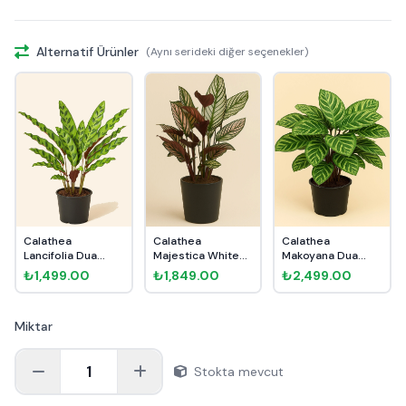
Alternatif Ürünler
(Aynı serideki diğer seçenekler)
Calathea
Calathea
Calathea
Lancifolia Dua
Majestica White
Makoyana Dua
Çiçeği
Star Dua Çiçeği
Çiçeği
₺1,499.00
₺1,849.00
₺2,499.00
Miktar
1
Stokta mevcut