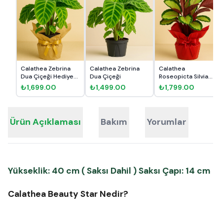
Calathea Zebrina
Calathea Zebrina
Calathea
Dua Çiçeği Hediye
Dua Çiçeği
Roseopicta Silvia
Paket...
Dua Çiçeği He...
₺1,699.00
₺1,499.00
₺1,799.00
Ürün Açıklaması
Bakım
Yorumlar
Yükseklik: 40 cm ( Saksı Dahil ) Saksı Çapı: 14 cm
Calathea Beauty Star Nedir?