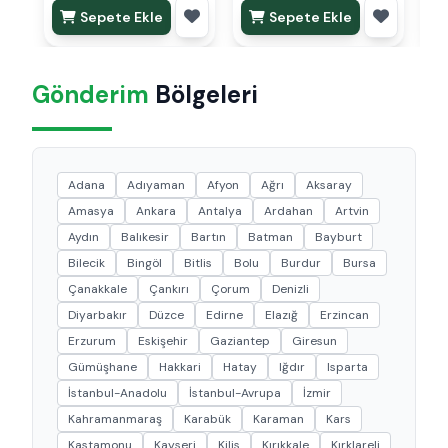
Sepete Ekle
Sepete Ekle
Gönderim
Bölgeleri
Adana
Adıyaman
Afyon
Ağrı
Aksaray
Amasya
Ankara
Antalya
Ardahan
Artvin
Aydın
Balıkesir
Bartın
Batman
Bayburt
Bilecik
Bingöl
Bitlis
Bolu
Burdur
Bursa
Çanakkale
Çankırı
Çorum
Denizli
Diyarbakır
Düzce
Edirne
Elazığ
Erzincan
Erzurum
Eskişehir
Gaziantep
Giresun
Gümüşhane
Hakkari
Hatay
Iğdır
Isparta
İstanbul-Anadolu
İstanbul-Avrupa
İzmir
Kahramanmaraş
Karabük
Karaman
Kars
Kastamonu
Kayseri
Kilis
Kırıkkale
Kırklareli