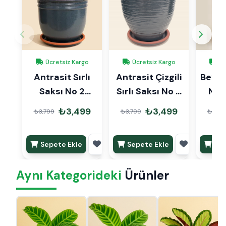
Ücretsiz Kargo
Ücretsiz Kargo
Üc
Antrasit Sırlı
Antrasit Çizgili
Beyaz 
Saksı No 2
Sırlı Saksı No 2
No 
Ø20cm
Ø20cm
₺3,499
₺3,499
₺3,799
₺3,799
₺3,79
Sepete Ekle
Sepete Ekle
Sep
Aynı Kategorideki
Ürünler