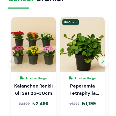
Video
Ücretsiz Kargo
Ücretsiz Kargo
Kalanchoe Renkli
Peperomia
C
6lı Set 25-30cm
Tetraphylla
'hope'
₺2,499
₺1,199
₺2,699
₺1,299