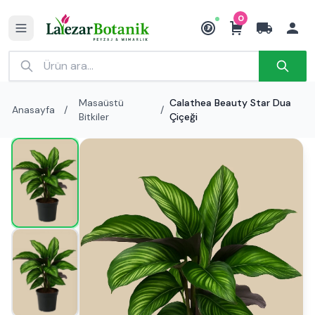
0
₺
Masaüstü
Calathea Beauty Star Dua
Anasayfa
/
/
Bitkiler
Çiçeği