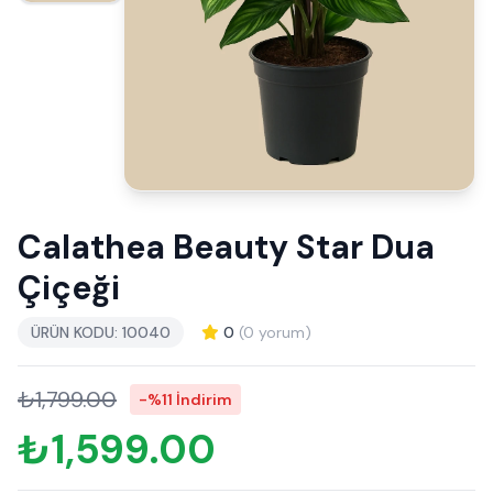
Calathea Beauty Star Dua
Çiçeği
ÜRÜN KODU: 10040
0
(0 yorum)
₺1,799.00
-%11 İndirim
₺1,599.00