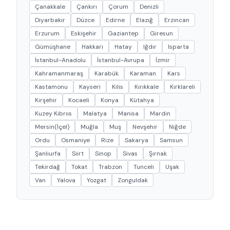
Çanakkale
Çankırı
Çorum
Denizli
Diyarbakır
Düzce
Edirne
Elazığ
Erzincan
Erzurum
Eskişehir
Gaziantep
Giresun
Gümüşhane
Hakkari
Hatay
Iğdır
Isparta
İstanbul-Anadolu
İstanbul-Avrupa
İzmir
Kahramanmaraş
Karabük
Karaman
Kars
Kastamonu
Kayseri
Kilis
Kırıkkale
Kırklareli
Kırşehir
Kocaeli
Konya
Kütahya
Kuzey Kıbrııs
Malatya
Manisa
Mardin
Mersin(İçel)
Muğla
Muş
Nevşehir
Niğde
Ordu
Osmaniye
Rize
Sakarya
Samsun
Şanlıurfa
Siirt
Sinop
Sivas
Şırnak
Tekirdağ
Tokat
Trabzon
Tunceli
Uşak
Van
Yalova
Yozgat
Zonguldak