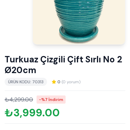
Turkuaz Çizgili Çift Sırlı No 2
Ø20cm
ÜRÜN KODU: 70313
0
(0 yorum)
₺4,299.00
-%7 İndirim
₺3,999.00