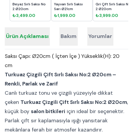
Beyaz Sırlı Saksı No
Yayvan Sırlı Saksı
Gri Çift Sırlı Saksı No
2 Ø20cm
Sarı Ø21cm
2 Ø20cm
₺3,499.00
₺1,999.00
₺3,999.00
Ürün Açıklaması
Bakım
Yorumlar
Saksı Çapı: Ø20cm ( İçten İçe ) Yükseklik(H): 20
cm
Turkuaz Çizgili Çift Sırlı Saksı No:2 Ø20cm –
Renkli, Parlak ve Zarif
Canlı turkuaz tonu ve çizgili yüzeyiyle dikkat
çeken
Turkuaz Çizgili Çift Sırlı Saksı No:2 Ø20cm
,
küçük boy
salon bitkileri
için ideal bir seçenektir.
Parlak çift sır kaplamasıyla ışığı yansıtarak
mekânlara ferah bir atmosfer kazandırır.