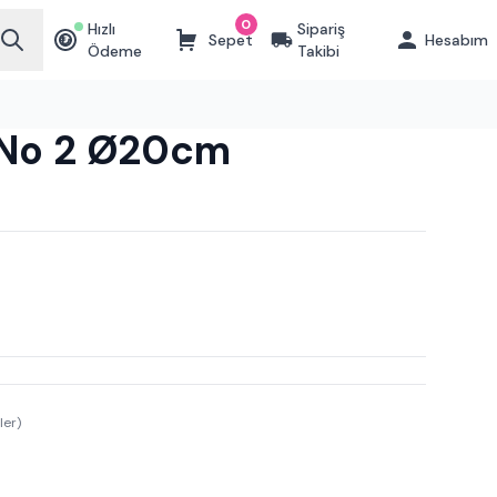
0
Hızlı
Sipariş
Sepet
Hesabım
₺
Ödeme
Takibi
sı No 2 Ø20cm
ler)