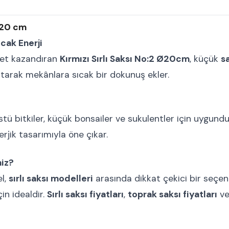
: 20 cm
ıcak Enerji
ket kazandıran
Kırmızı Sırlı Saksı No:2 Ø20cm
, küçük
sa
ıtarak mekânlara sıcak bir dokunuş ekler.
 bitkiler, küçük bonsailer ve sukulentler için uygundur.
rjik tasarımıyla öne çıkar.
niz?
el,
sırlı saksı modelleri
arasında dikkat çekici bir seçen
çin idealdir.
Sırlı saksı fiyatları
,
toprak saksı fiyatları
v