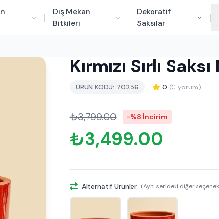
an
Dış Mekan
Dekoratif
Bitkileri
Saksılar
Kırmızı Sırlı Sak
ÜRÜN KODU: 70256
0
(0 yorum)
₺3,799.00
-%8 İndirim
₺3,499.00
Alternatif Ürünler
(Aynı serideki diğer seçenek