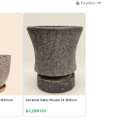
Kaydırın
 2 Ø20cm
Seramik Saksı Model 14 Ø18cm
₺1,299.00