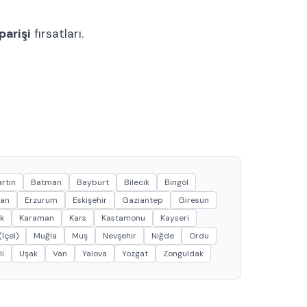
parişi
fırsatları.
rtın
Batman
Bayburt
Bilecik
Bingöl
can
Erzurum
Eskişehir
Gaziantep
Giresun
k
Karaman
Kars
Kastamonu
Kayseri
İçel)
Muğla
Muş
Nevşehir
Niğde
Ordu
li
Uşak
Van
Yalova
Yozgat
Zonguldak