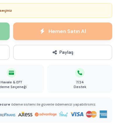
seçiniz
Hemen Satın Al
Paylaş
Havale & EFT
7/24
deme Seçeneği
Destek
ecure
ödeme sistemi ile güvenle ödemenizi yapabilirsiniz.