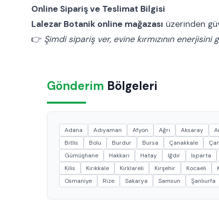
Online Sipariş ve Teslimat Bilgisi
Lalezar Botanik online mağazası
üzerinden güve
👉
Şimdi sipariş ver, evine kırmızının enerjisini g
Gönderim
Bölgeleri
Adana
Adıyaman
Afyon
Ağrı
Aksaray
A
Bitlis
Bolu
Burdur
Bursa
Çanakkale
Çan
Gümüşhane
Hakkari
Hatay
Iğdır
Isparta
Kilis
Kırıkkale
Kırklareli
Kırşehir
Kocaeli
Osmaniye
Rize
Sakarya
Samsun
Şanlıurfa