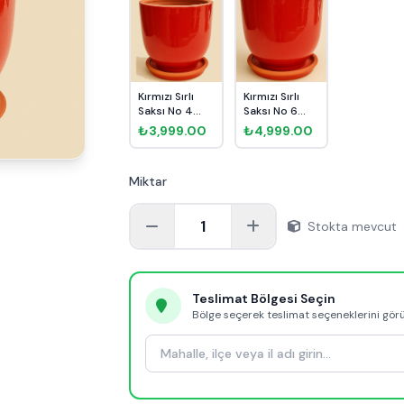
Kırmızı Sırlı
Kırmızı Sırlı
Saksı No 4
Saksı No 6
Ø27cm
Ø35cm
₺3,999.00
₺4,999.00
Miktar
1
Stokta mevcut
Teslimat Bölgesi Seçin
Bölge seçerek teslimat seçeneklerini gör