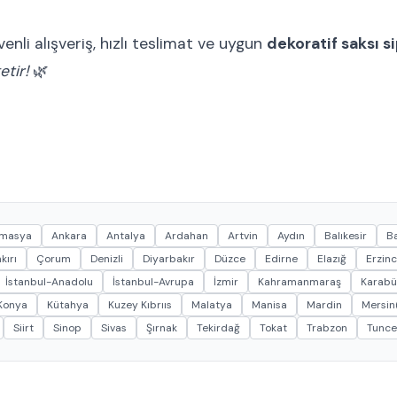
nli alışveriş, hızlı teslimat ve uygun
dekoratif saksı si
etir!
🌿
masya
Ankara
Antalya
Ardahan
Artvin
Aydın
Balıkesir
Ba
kırı
Çorum
Denizli
Diyarbakır
Düzce
Edirne
Elazığ
Erzin
İstanbul-Anadolu
İstanbul-Avrupa
İzmir
Kahramanmaraş
Karabü
Konya
Kütahya
Kuzey Kıbrııs
Malatya
Manisa
Mardin
Mersin(
Siirt
Sinop
Sivas
Şırnak
Tekirdağ
Tokat
Trabzon
Tunce