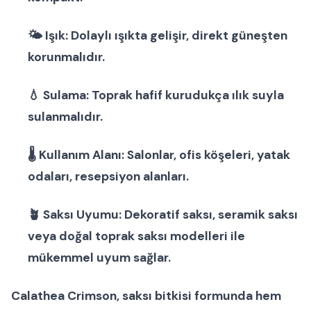
🌤
Işık:
Dolaylı ışıkta gelişir, direkt güneşten
korunmalıdır.
💧
Sulama:
Toprak hafif kurudukça ılık suyla
sulanmalıdır.
🌡
Kullanım Alanı:
Salonlar, ofis köşeleri, yatak
odaları, resepsiyon alanları.
🪴
Saksı Uyumu:
Dekoratif saksı
,
seramik saksı
veya
doğal toprak saksı modelleri
ile
mükemmel uyum sağlar.
Calathea Crimson
,
saksı bitkisi
formunda hem