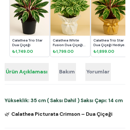
Calathea Trio Star
Calathea White
Calathea Trio Star
Dua Çiçeği
Fusion Dua Çiçeği
Dua Çiçeği Hediye
Hediye...
Pak...
₺1,749.00
₺1,799.00
₺1,899.00
Ürün Açıklaması
Bakım
Yorumlar
Yükseklik: 35 cm ( Saksı Dahil ) Saksı Çapı: 14 cm
🌿
Calathea Picturata Crimson – Dua Çiçeği