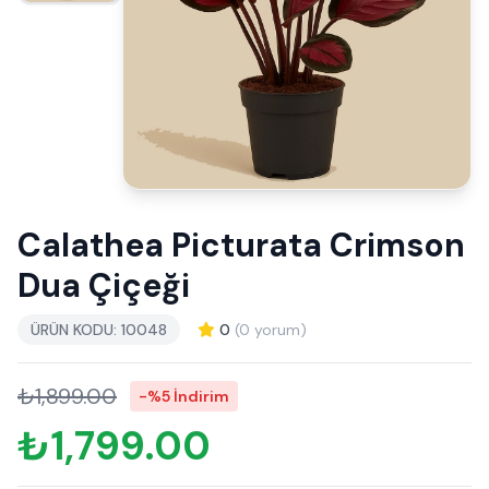
Calathea Picturata Crimson
Dua Çiçeği
ÜRÜN KODU: 10048
0
(0 yorum)
₺1,899.00
-%5 İndirim
₺1,799.00