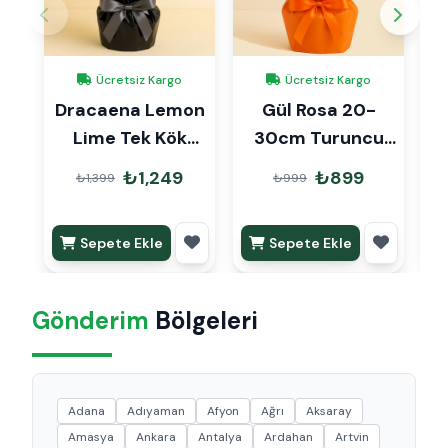
Ücretsiz Kargo
Ücretsiz Kargo
Dracaena Lemon
Gül Rosa 20-
A
Lime Tek Kök
30cm Turuncu
Hediye Paketli
Hediye Paketli
₺1,249
₺899
₺1,399
₺999
Sepete Ekle
Sepete Ekle
Gönderim
Bölgeleri
Adana
Adıyaman
Afyon
Ağrı
Aksaray
Amasya
Ankara
Antalya
Ardahan
Artvin