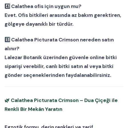
4️⃣ Calathea ofis için uygun mu?
Evet.
Ofis bitkileri
arasında az bakım gerektiren,
gölgeye dayanıklı bir türdür.
5️⃣ Calathea Picturata Crimson nereden satın
alınır?
Lalezar Botanik
üzerinden güvenle
online bitki
siparişi
verebilir,
canlı bitki satın al
veya
bitki
gönder
seçeneklerinden faydalanabilirsiniz.
🌿
Calathea Picturata Crimson – Dua Çiçeği ile
Renkli Bir Mekân Yaratın
Egzotik formu, derin renkleri ve zarif