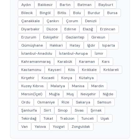
Aydın
Balıkesir
Bartın
Batman
Bayburt
Bilecik
Bingöl
Bitlis
Bolu
Burdur
Bursa
Çanakkale
Çankırı
Çorum
Denizli
Diyarbakır
Düzce
Edirne
Elazığ
Erzincan
Erzurum
Eskişehir
Gaziantep
Giresun
Gümüşhane
Hakkari
Hatay
Iğdır
Isparta
İstanbul-Anadolu
İstanbul-Avrupa
İzmir
Kahramanmaraş
Karabük
Karaman
Kars
Kastamonu
Kayseri
Kilis
Kırıkkale
Kırklareli
Kırşehir
Kocaeli
Konya
Kütahya
Kuzey Kıbrııs
Malatya
Manisa
Mardin
Mersin(İçel)
Muğla
Muş
Nevşehir
Niğde
Ordu
Osmaniye
Rize
Sakarya
Samsun
Şanlıurfa
Siirt
Sinop
Sivas
Şırnak
Tekirdağ
Tokat
Trabzon
Tunceli
Uşak
Van
Yalova
Yozgat
Zonguldak