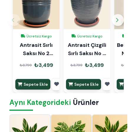
Ücretsiz Kargo
Ücretsiz Kargo
Üc
Antrasit Sırlı
Antrasit Çizgili
Beyaz 
Saksı No 2
Sırlı Saksı No 2
No 
Ø20cm
Ø20cm
₺3,499
₺3,499
₺3,799
₺3,799
₺3,79
Sepete Ekle
Sepete Ekle
Sep
Aynı Kategorideki
Ürünler