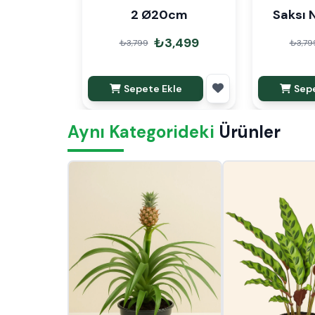
2 Ø20cm
Saksı 
₺3,499
₺3,799
₺3,79
Sepete Ekle
Sepe
Aynı Kategorideki
Ürünler