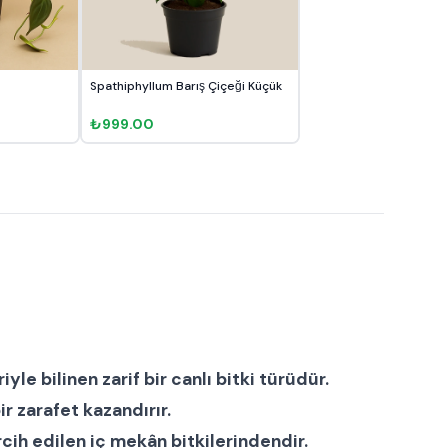
Spathiphyllum Barış Çiçeği Küçük
₺999.00
yle bilinen zarif bir
canlı bitki
türüdür.
ir zarafet kazandırır.
cih edilen iç mekân bitkilerindendir.