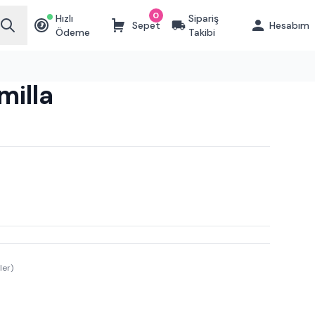
0
Hızlı
Sipariş
Sepet
Hesabım
₺
Ödeme
Takibi
milla
ler)