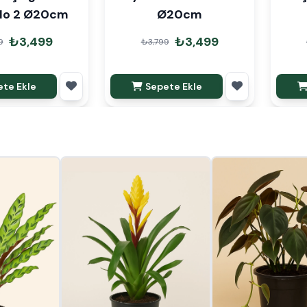
No 2 Ø20cm
Ø20cm
₺3,499
₺3,499
9
₺3,799
te Ekle
Sepete Ekle