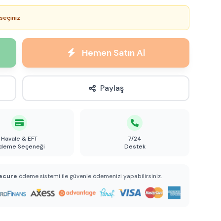
seçiniz
Hemen Satın Al
Paylaş
Havale & EFT
7/24
deme Seçeneği
Destek
ecure
ödeme sistemi ile güvenle ödemenizi yapabilirsiniz.