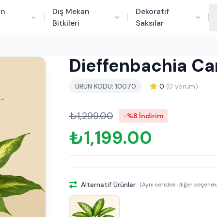
an
Dış Mekan
Dekoratif
Bitkileri
Saksılar
Dieffenbachia Ca
ÜRÜN KODU: 10070
0
(0 yorum)
₺1,299.00
-%8 İndirim
₺1,199.00
Alternatif Ürünler
(Aynı serideki diğer seçenek