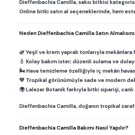
Dieffenbachia Camilla
,
saksı bitkisi
kategorisi
Online bitki satın al
seçeneklerinde, hem este
Neden Dieffenbachia Camilla Satın Almalısını
🌿 Yeşil ve krem yaprak tonlarıyla mekânlara f
💧 Kolay bakım ister; düzenli sulama ve dolaylı
🌬 Hava temizleme özelliğiyle iç mekân havas
💚 Tropikal görünümüyle sade ve modern deko
🌍
Lalezar Botanik
farkıyla
bitki siparişi
,
canlı 
Dieffenbachia Camilla
, doğanın tropikal zaraf
Dieffenbachia Camilla Bakımı Nasıl Yapılır?