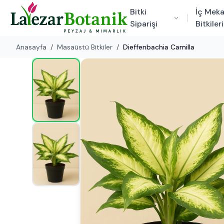
Bitki
İç Mek
Siparişi
Bitkileri
Anasayfa
/
Masaüstü Bitkiler
/
Dieffenbachia Camilla