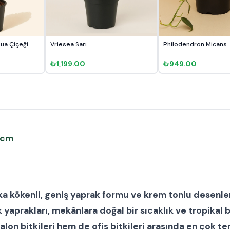
Dua Çiçeği
Vriesea Sarı
Philodendron Micans
₺1,199.00
₺949.00
4 cm
a kökenli, geniş yaprak formu ve krem tonlu desenleri
 yaprakları, mekânlara doğal bir sıcaklık ve tropikal b
alon bitkileri
hem de
ofis bitkileri
arasında en çok ter