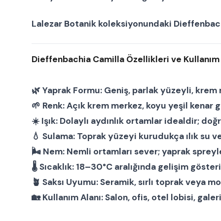
Lalezar Botanik
koleksiyonundaki
Dieffenbac
Dieffenbachia Camilla Özellikleri ve Kullanım 
🌿
Yaprak Formu:
Geniş, parlak yüzeyli, krem 
🌱
Renk:
Açık krem merkez, koyu yeşil kenar ge
☀️
Işık:
Dolaylı aydınlık ortamlar idealdir; doğ
💧
Sulama:
Toprak yüzeyi kurudukça ılık su ver
🌬
Nem:
Nemli ortamları sever; yaprak spreyle
🌡
Sıcaklık:
18–30°C aralığında gelişim gösteri
🪴
Saksı Uyumu:
Seramik, sırlı toprak veya m
🏡
Kullanım Alanı:
Salon, ofis, otel lobisi, gale