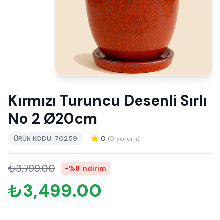
Kırmızı Turuncu Desenli Sırlı
No 2 Ø20cm
ÜRÜN KODU: 70259
0
(0 yorum)
₺3,799.00
-%8 İndirim
₺3,499.00