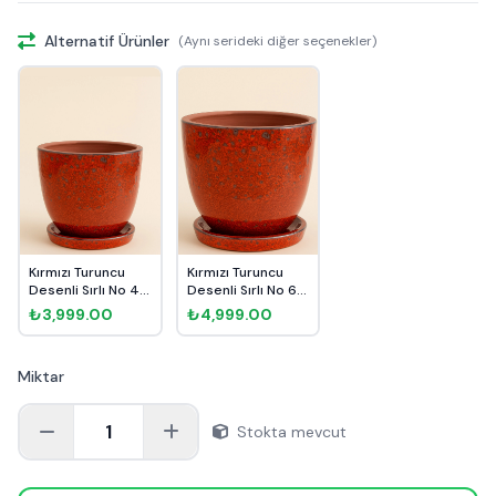
Alternatif Ürünler
(Aynı serideki diğer seçenekler)
Kırmızı Turuncu
Kırmızı Turuncu
Desenli Sırlı No 4
Desenli Sırlı No 6
Ø27cm
Ø35cm
₺3,999.00
₺4,999.00
Miktar
1
Stokta mevcut