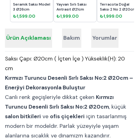
Seramik Saksı Model
Yayvan Sırlı Saksı
Terracota Doğal
3 Ø26cm
Antrasit Ø21cm
Saksı 2 No 2 Ø20cm
₺1,599.00
₺1,999.00
₺1,999.00
Ürün Açıklaması
Bakım
Yorumlar
Saksı Çapı: Ø20cm ( İçten İçe ) Yükseklik(H): 20
cm
Kırmızı Turuncu Desenli Sırlı Saksı No:2 Ø20cm –
Enerjiyi Dekorasyonla Buluştur
Canlı renk geçişleriyle dikkat çeken
Kırmızı
Turuncu Desenli Sırlı Saksı No:2 Ø20cm
, küçük
salon bitkileri
ve
ofis çiçekleri
için tasarlanmış
modern bir modeldir. Parlak yüzeyiyle yaşam
alanlarına sıcaklık ve dinamizm kazandırır.