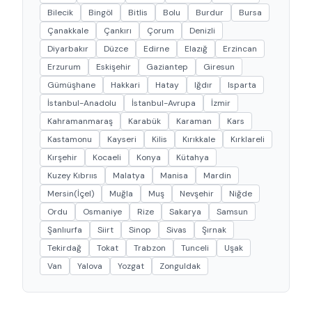
Bilecik
Bingöl
Bitlis
Bolu
Burdur
Bursa
Çanakkale
Çankırı
Çorum
Denizli
Diyarbakır
Düzce
Edirne
Elazığ
Erzincan
Erzurum
Eskişehir
Gaziantep
Giresun
Gümüşhane
Hakkari
Hatay
Iğdır
Isparta
İstanbul-Anadolu
İstanbul-Avrupa
İzmir
Kahramanmaraş
Karabük
Karaman
Kars
Kastamonu
Kayseri
Kilis
Kırıkkale
Kırklareli
Kırşehir
Kocaeli
Konya
Kütahya
Kuzey Kıbrııs
Malatya
Manisa
Mardin
Mersin(İçel)
Muğla
Muş
Nevşehir
Niğde
Ordu
Osmaniye
Rize
Sakarya
Samsun
Şanlıurfa
Siirt
Sinop
Sivas
Şırnak
Tekirdağ
Tokat
Trabzon
Tunceli
Uşak
Van
Yalova
Yozgat
Zonguldak