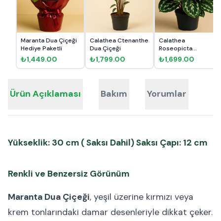
Maranta Dua Çiçeği
Calathea Ctenanthe
Calathea
Hediye Paketli
Dua Çiçeği
Roseopicta
Medallion Dua
₺1,449.00
₺1,799.00
₺1,699.00
Çiçeği
Ürün Açıklaması
Bakım
Yorumlar
Yükseklik: 30 cm ( Saksı Dahil) Saksı Çapı: 12 cm
Renkli ve Benzersiz Görünüm
Maranta Dua Çiçeği
, yeşil üzerine kırmızı veya
krem tonlarındaki damar desenleriyle dikkat çeker.