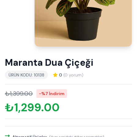
Maranta Dua Çiçeği
ÜRÜN KODU: 10138
0
(0 yorum)
₺1,399.00
-%7 İndirim
₺1,299.00
Alternatif Ürünler
(Aynı serideki diğer seçenekler)