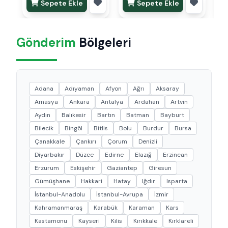
Sepete Ekle
Sepete Ekle
Gönderim
Bölgeleri
Adana
Adıyaman
Afyon
Ağrı
Aksaray
Amasya
Ankara
Antalya
Ardahan
Artvin
Aydın
Balıkesir
Bartın
Batman
Bayburt
Bilecik
Bingöl
Bitlis
Bolu
Burdur
Bursa
Çanakkale
Çankırı
Çorum
Denizli
Diyarbakır
Düzce
Edirne
Elazığ
Erzincan
Erzurum
Eskişehir
Gaziantep
Giresun
Gümüşhane
Hakkari
Hatay
Iğdır
Isparta
İstanbul-Anadolu
İstanbul-Avrupa
İzmir
Kahramanmaraş
Karabük
Karaman
Kars
Kastamonu
Kayseri
Kilis
Kırıkkale
Kırklareli