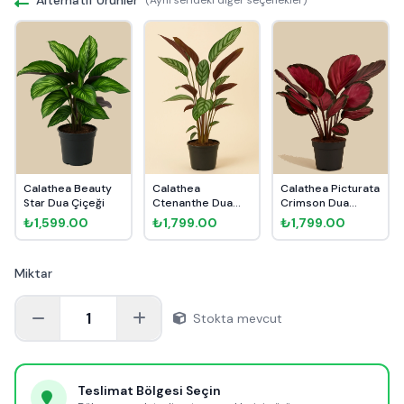
Calathea Beauty
Calathea
Calathea Picturata
Star Dua Çiçeği
Ctenanthe Dua
Crimson Dua
Çiçeği
Çiçeği
₺1,599.00
₺1,799.00
₺1,799.00
Miktar
1
Stokta mevcut
Teslimat Bölgesi Seçin