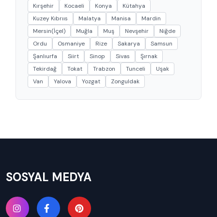
Kırşehir
Kocaeli
Konya
Kütahya
Kuzey Kıbrııs
Malatya
Manisa
Mardin
Mersin(İçel)
Muğla
Muş
Nevşehir
Niğde
Ordu
Osmaniye
Rize
Sakarya
Samsun
Şanlıurfa
Siirt
Sinop
Sivas
Şırnak
Tekirdağ
Tokat
Trabzon
Tunceli
Uşak
Van
Yalova
Yozgat
Zonguldak
SOSYAL MEDYA