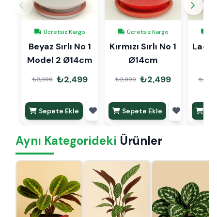
Ücretsiz Kargo
Ücretsiz Kargo
Üc
Beyaz Sırlı No 1
Kırmızı Sırlı No 1
Lacive
Model 2 Ø14cm
Ø14cm
1 
₺2,499
₺2,499
₺2,999
₺2,999
₺2,99
Sepete Ekle
Sepete Ekle
Sep
Aynı Kategorideki
Ürünler