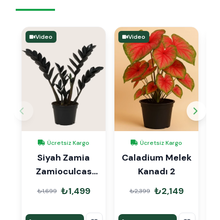
Video
Video
Ücretsiz Kargo
Ücretsiz Kargo
Siyah Zamia
Caladium Melek
S
Zamioculcas
Kanadı 2
K
40cm
₺1,499
₺2,149
₺1,699
₺2,399