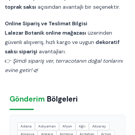
toprak saksı
açısından avantajlı bir seçenektir.
Online Sipariş ve Teslimat Bilgisi
Lalezar Botanik online mağazası
üzerinden
güvenli alışveriş, hızlı kargo ve uygun
dekoratif
saksı siparişi
avantajları.
👉
Şimdi sipariş ver, terracotanın doğal tonlarını
evine getir!
🌿
Gönderim
Bölgeleri
Adana
Adıyaman
Afyon
Ağrı
Aksaray
Amasya
Ankara
Antalya
Ardahan
Artvin