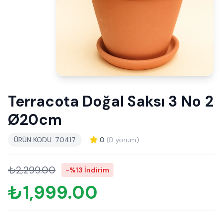
Terracota Doğal Saksı 3 No 2
Ø20cm
ÜRÜN KODU: 70417
0
(0 yorum)
₺2,299.00
-%13 İndirim
₺1,999.00