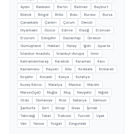
Aydın
Balıkesir
Bartın
Batman
Bayburt
Bilecik
Bingöl
Bitlis
Bolu
Burdur
Bursa
Çanakkale
Çankırı
Çorum
Denizli
Diyarbakır
Düzce
Edirne
Elazığ
Erzincan
Erzurum
Eskişehir
Gaziantep
Giresun
Gümüşhane
Hakkari
Hatay
Iğdır
Isparta
İstanbul-Anadolu
İstanbul-Avrupa
İzmir
Kahramanmaraş
Karabük
Karaman
Kars
Kastamonu
Kayseri
Kilis
Kırıkkale
Kırklareli
Kırşehir
Kocaeli
Konya
Kütahya
Kuzey Kıbrııs
Malatya
Manisa
Mardin
Mersin(İçel)
Muğla
Muş
Nevşehir
Niğde
Ordu
Osmaniye
Rize
Sakarya
Samsun
Şanlıurfa
Siirt
Sinop
Sivas
Şırnak
Tekirdağ
Tokat
Trabzon
Tunceli
Uşak
Van
Yalova
Yozgat
Zonguldak