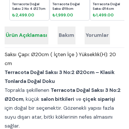
Terracota Doğal
Terracota Doğal
Terracota Doğal
Saksı 2 No 4 Ø27cm
Saksı Ø19cm
Saksı Ø14cm
₺2,499.00
₺1,999.00
₺1,499.00
Ürün Açıklaması
Bakım
Yorumlar
Saksı Çapı: Ø20cm ( İçten İçe ) Yükseklik(H): 20
cm
Terracota Doğal Saksı 3 No:2 Ø20cm – Klasik
Tonlarda Doğal Doku
Toprakla şekillenen
Terracota Doğal Saksı 3 No:2
Ø20cm
, küçük
salon bitkileri
ve
çiçek siparişi
için doğal bir seçenektir. Gözenekli yapısı fazla
suyu dışarı atar, bitki köklerinin nefes almasını
sağlar.