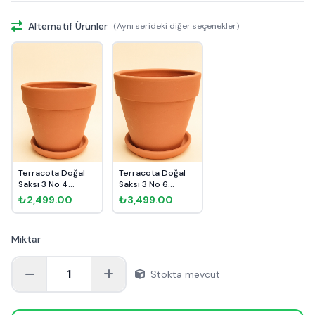
Alternatif Ürünler
(Aynı serideki diğer seçenekler)
Terracota Doğal
Terracota Doğal
Saksı 3 No 4
Saksı 3 No 6
Ø27cm
Ø35cm
₺2,499.00
₺3,499.00
Miktar
1
Stokta mevcut