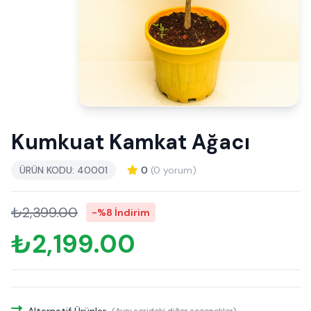
Kumkuat Kamkat Ağacı
ÜRÜN KODU: 40001
0
(0 yorum)
₺2,399.00
-%8 İndirim
₺2,199.00
Alternatif Ürünler
(Aynı serideki diğer seçenekler)