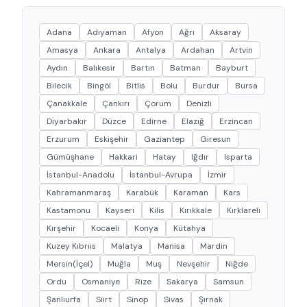
Adana
Adıyaman
Afyon
Ağrı
Aksaray
Amasya
Ankara
Antalya
Ardahan
Artvin
Aydın
Balıkesir
Bartın
Batman
Bayburt
Bilecik
Bingöl
Bitlis
Bolu
Burdur
Bursa
Çanakkale
Çankırı
Çorum
Denizli
Diyarbakır
Düzce
Edirne
Elazığ
Erzincan
Erzurum
Eskişehir
Gaziantep
Giresun
Gümüşhane
Hakkari
Hatay
Iğdır
Isparta
İstanbul-Anadolu
İstanbul-Avrupa
İzmir
Kahramanmaraş
Karabük
Karaman
Kars
Kastamonu
Kayseri
Kilis
Kırıkkale
Kırklareli
Kırşehir
Kocaeli
Konya
Kütahya
Kuzey Kıbrııs
Malatya
Manisa
Mardin
Mersin(İçel)
Muğla
Muş
Nevşehir
Niğde
Ordu
Osmaniye
Rize
Sakarya
Samsun
Şanlıurfa
Siirt
Sinop
Sivas
Şırnak