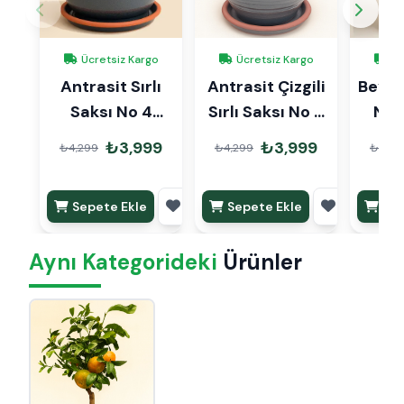
Ücretsiz Kargo
Ücretsiz Kargo
Üc
Antrasit Sırlı
Antrasit Çizgili
Beyaz 
Saksı No 4
Sırlı Saksı No 4
Ø27cm
Ø27cm
₺3,999
₺3,999
₺4,299
₺4,299
₺4,29
Sepete Ekle
Sepete Ekle
Sep
Aynı Kategorideki
Ürünler