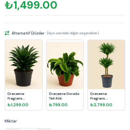
₺1,499.00
Alternatif Ürünler
(Aynı serideki diğer seçenekler)
Dracaena
Dracaena Dorado
Dracaena
Fragrans
Tek Kök
Fragrans
Compacta Tek
Compacta 2 Kök
₺1,299.00
₺799.00
₺2,799.00
Gövde
90cm
Miktar