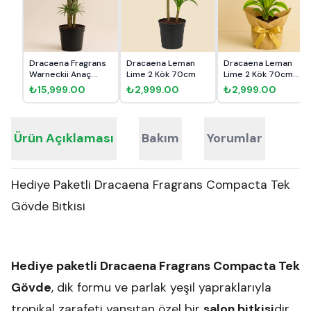
Dracaena Fragrans
Dracaena Leman
Dracaena Leman
Warneckii Anaç
Lime 2 Kök 70cm
Lime 2 Kök 70cm
140cm
Hediye Pa...
₺15,999.00
₺2,999.00
₺2,999.00
Ürün Açıklaması
Bakım
Yorumlar
Hediye Paketli Dracaena Fragrans Compacta Tek
Gövde Bitkisi
Hediye paketli Dracaena Fragrans Compacta Tek
Gövde
, dik formu ve parlak yeşil yapraklarıyla
tropikal zarafeti yansıtan özel bir
salon bitkisi
dir.