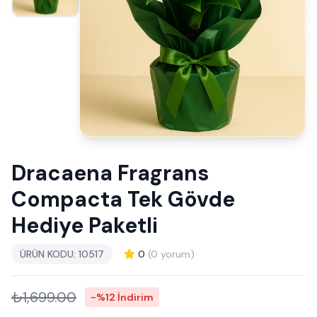
Dracaena Fragrans
Compacta Tek Gövde
Hediye Paketli
ÜRÜN KODU: 10517
0
(0 yorum)
₺1,699.00
-%12 İndirim