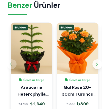
Benzer
Ürünler
Video
Video
Ücretsiz Kargo
Ücretsiz Kargo
Araucaria
Gül Rosa 20-
Heterophylla
30cm Turuncu
S
Arokarya Çam
Hediye Paketli
₺1,349
₺899
₺1,599
₺999
45cm Hediye