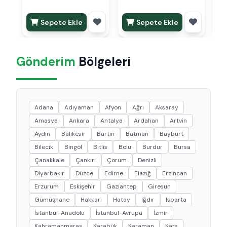
Paketli
Sepete Ekle
Sepete Ekle
Gönderim
Bölgeleri
Adana
Adıyaman
Afyon
Ağrı
Aksaray
Amasya
Ankara
Antalya
Ardahan
Artvin
Aydın
Balıkesir
Bartın
Batman
Bayburt
Bilecik
Bingöl
Bitlis
Bolu
Burdur
Bursa
Çanakkale
Çankırı
Çorum
Denizli
Diyarbakır
Düzce
Edirne
Elazığ
Erzincan
Erzurum
Eskişehir
Gaziantep
Giresun
Gümüşhane
Hakkari
Hatay
Iğdır
Isparta
İstanbul-Anadolu
İstanbul-Avrupa
İzmir
Kahramanmaraş
Karabük
Karaman
Kars