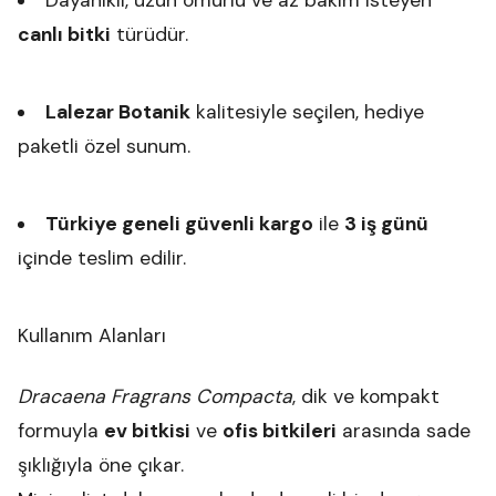
Dayanıklı, uzun ömürlü ve az bakım isteyen
canlı bitki
türüdür.
Lalezar Botanik
kalitesiyle seçilen, hediye
paketli özel sunum.
Türkiye geneli güvenli kargo
ile
3 iş günü
içinde teslim edilir.
Kullanım Alanları
Dracaena Fragrans Compacta
, dik ve kompakt
formuyla
ev bitkisi
ve
ofis bitkileri
arasında sade
şıklığıyla öne çıkar.