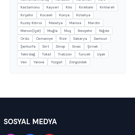
Kastamonu
Kayseri
Kilis
Kırıkkale
Kırklareli
Kırşehir
Kocaeli
Konya
Kütahya
Kuzey Kıbrııs
Malatya
Manisa
Mardin
Mersin(İçel)
Muğla
Muş
Nevşehir
Niğde
Ordu
Osmaniye
Rize
Sakarya
Samsun
Şanlıurfa
Siirt
Sinop
Sivas
Şırnak
Tekirdağ
Tokat
Trabzon
Tunceli
Uşak
Van
Yalova
Yozgat
Zonguldak
SOSYAL MEDYA