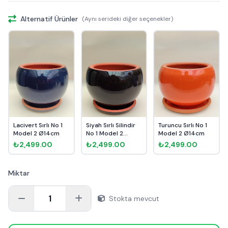
Alternatif Ürünler
(Aynı serideki diğer seçenekler)
Lacivert Sırlı No 1
Siyah Sırlı Silindir
Turuncu Sırlı No 1
Model 2 Ø14cm
No 1 Model 2
Model 2 Ø14cm
Ø14cm
₺2,499.00
₺2,499.00
₺2,499.00
Miktar
1
Stokta mevcut