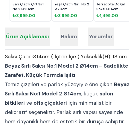
Sarı Çizgili Çift Sırlı
Yeşil Çizgili Sırlı No 2
Terracota Doğal
No 2 Ø20cm
Ø20cm
Saksı Ø14cm
₺3,999.00
₺3,999.00
₺1,499.00
Ürün Açıklaması
Bakım
Yorumlar
Saksı Çapı: Ø14cm ( İçten İçe ) Yükseklik(H): 18 cm
Beyaz Sırlı Saksı No:1 Model 2 Ø14cm – Sadelikte
Zarafet, Küçük Formda Işıltı
Temiz çizgileri ve parlak yüzeyiyle öne çıkan
Beyaz
Sırlı Saksı No:1 Model 2 Ø14cm
, küçük
salon
bitkileri
ve
ofis çiçekleri
için minimalist bir
dekoratif seçenektir. Parlak sırlı yapısı sayesinde
hem dayanıklı hem de estetik bir duruşa sahiptir.