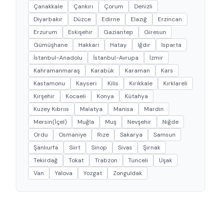
Çanakkale
Çankırı
Çorum
Denizli
Diyarbakır
Düzce
Edirne
Elazığ
Erzincan
Erzurum
Eskişehir
Gaziantep
Giresun
Gümüşhane
Hakkari
Hatay
Iğdır
Isparta
İstanbul-Anadolu
İstanbul-Avrupa
İzmir
Kahramanmaraş
Karabük
Karaman
Kars
Kastamonu
Kayseri
Kilis
Kırıkkale
Kırklareli
Kırşehir
Kocaeli
Konya
Kütahya
Kuzey Kıbrııs
Malatya
Manisa
Mardin
Mersin(İçel)
Muğla
Muş
Nevşehir
Niğde
Ordu
Osmaniye
Rize
Sakarya
Samsun
Şanlıurfa
Siirt
Sinop
Sivas
Şırnak
Tekirdağ
Tokat
Trabzon
Tunceli
Uşak
Van
Yalova
Yozgat
Zonguldak