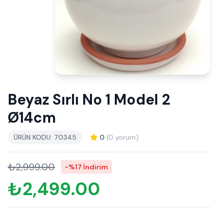
Beyaz Sırlı No 1 Model 2
Ø14cm
ÜRÜN KODU: 70345
0
(0 yorum)
₺2,999.00
-%17 İndirim
₺2,499.00