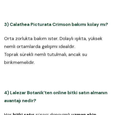
3) Calathea Picturata Crimson bakımı kolay mı?
Orta zorlukta bakım ister. Dolaylı ışıkta, yüksek
nemli ortamlarda gelişimi idealdir.
Toprak sürekli nemli tutulmalı, ancak su
birikmemelidir.
4) Lalezar Botanik’ten online bitki satın almanın
avantajı nedir?
Her
bitki satış
süreci deneyimli
uzman ekip