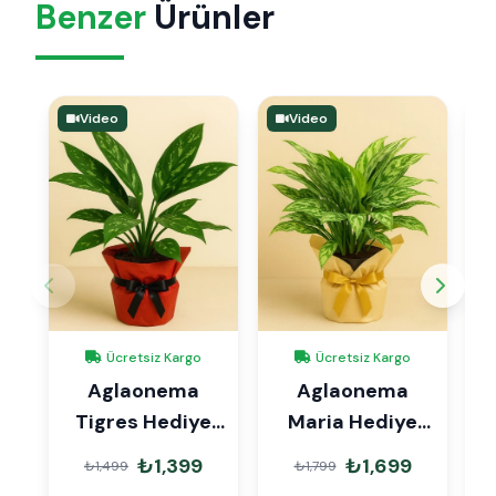
Benzer
Ürünler
Video
Video
Ücretsiz Kargo
Ücretsiz Kargo
Aglaonema
Aglaonema
G
Tigres Hediye
Maria Hediye
2
Paketli
Paketli
₺1,399
₺1,699
₺1,499
₺1,799