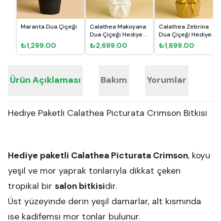
Maranta Dua Çiçeği
Calathea Makoyana
Calathea Zebrina
Dua Çiçeği Hediye
Dua Çiçeği Hediye
Pake...
Paket...
₺1,299.00
₺2,699.00
₺1,699.00
Ürün Açıklaması
Bakım
Yorumlar
Hediye Paketli Calathea Picturata Crimson Bitkisi
Hediye paketli Calathea Picturata Crimson
, koyu
yeşil ve mor yaprak tonlarıyla dikkat çeken
tropikal bir
salon bitkisi
dir.
Üst yüzeyinde derin yeşil damarlar, alt kısmında
ise kadifemsi mor tonlar bulunur.