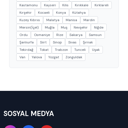
Kastamonu
Kayseri
Kilis
Kırıkkale
Kırklareli
Kırşehir
Kocaeli
Konya
Kütahya
Kuzey Kıbrııs
Malatya
Manisa
Mardin
Mersin(İçel)
Muğla
Muş
Nevşehir
Niğde
Ordu
Osmaniye
Rize
Sakarya
Samsun
Şanlıurfa
Siirt
Sinop
Sivas
Şırnak
Tekirdağ
Tokat
Trabzon
Tunceli
Uşak
Van
Yalova
Yozgat
Zonguldak
SOSYAL MEDYA