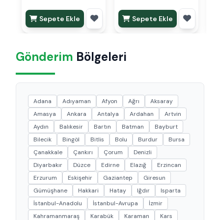
Sepete Ekle
Sepete Ekle
Gönderim
Bölgeleri
Adana
Adıyaman
Afyon
Ağrı
Aksaray
Amasya
Ankara
Antalya
Ardahan
Artvin
Aydın
Balıkesir
Bartın
Batman
Bayburt
Bilecik
Bingöl
Bitlis
Bolu
Burdur
Bursa
Çanakkale
Çankırı
Çorum
Denizli
Diyarbakır
Düzce
Edirne
Elazığ
Erzincan
Erzurum
Eskişehir
Gaziantep
Giresun
Gümüşhane
Hakkari
Hatay
Iğdır
Isparta
İstanbul-Anadolu
İstanbul-Avrupa
İzmir
Kahramanmaraş
Karabük
Karaman
Kars