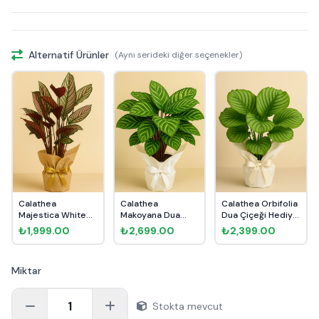
Alternatif Ürünler
(Aynı serideki diğer seçenekler)
Calathea
Calathea
Calathea Orbifolia
Majestica White
Makoyana Dua
Dua Çiçeği Hediye
Star Dua Çiçeği...
Çiçeği Hediye
Pak...
₺1,999.00
₺2,699.00
₺2,399.00
Pake...
Miktar
1
Stokta mevcut