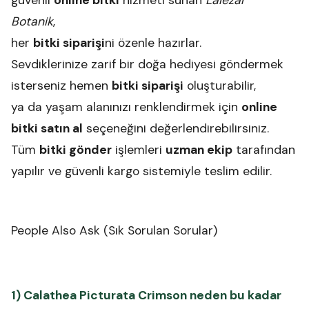
güvenli
online bitki
hizmeti sunan
Lalezar
Botanik
,
her
bitki siparişi
ni özenle hazırlar.
Sevdiklerinize zarif bir doğa hediyesi göndermek
isterseniz hemen
bitki siparişi
oluşturabilir,
ya da yaşam alanınızı renklendirmek için
online
bitki satın al
seçeneğini değerlendirebilirsiniz.
Tüm
bitki gönder
işlemleri
uzman ekip
tarafından
yapılır ve güvenli kargo sistemiyle teslim edilir.
People Also Ask (Sık Sorulan Sorular)
1) Calathea Picturata Crimson neden bu kadar