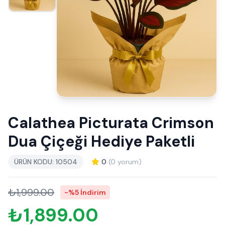
Calathea Picturata Crimson
Dua Çiçeği Hediye Paketli
ÜRÜN KODU: 10504
0
(0 yorum)
₺1,999.00
-%5 İndirim
₺1,899.00