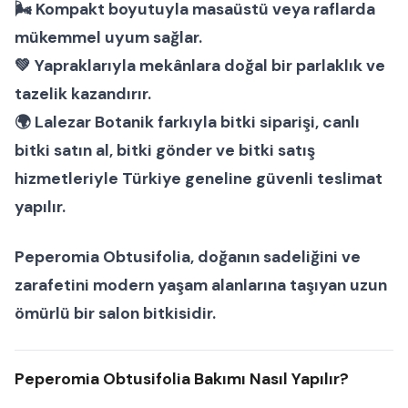
🌬 Kompakt boyutuyla masaüstü veya raflarda
mükemmel uyum sağlar.
💚 Yapraklarıyla mekânlara doğal bir parlaklık ve
tazelik kazandırır.
🌍
Lalezar Botanik
farkıyla
bitki siparişi
,
canlı
bitki satın al
,
bitki gönder
ve
bitki satış
hizmetleriyle Türkiye geneline güvenli teslimat
yapılır.
Peperomia Obtusifolia
, doğanın sadeliğini ve
zarafetini modern yaşam alanlarına taşıyan uzun
ömürlü bir
salon bitkisi
dir.
Peperomia Obtusifolia Bakımı Nasıl Yapılır?