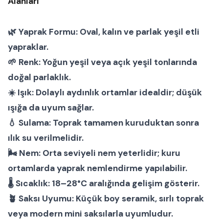
Alanları
🌿
Yaprak Formu:
Oval, kalın ve parlak yeşil etli
yapraklar.
🌱
Renk:
Yoğun yeşil veya açık yeşil tonlarında
doğal parlaklık.
☀️
Işık:
Dolaylı aydınlık ortamlar idealdir; düşük
ışığa da uyum sağlar.
💧
Sulama:
Toprak tamamen kuruduktan sonra
ılık su verilmelidir.
🌬
Nem:
Orta seviyeli nem yeterlidir; kuru
ortamlarda yaprak nemlendirme yapılabilir.
🌡
Sıcaklık:
18–28°C aralığında gelişim gösterir.
🪴
Saksı Uyumu:
Küçük boy seramik, sırlı toprak
veya modern mini saksılarla uyumludur.