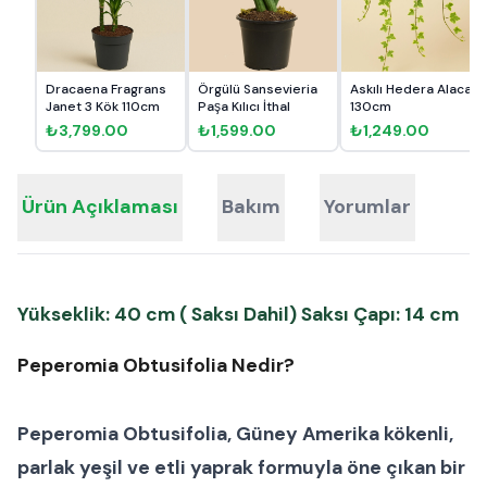
Dracaena Fragrans
Örgülü Sansevieria
Askılı Hedera Alacalı
Janet 3 Kök 110cm
Paşa Kılıcı İthal
130cm
₺3,799.00
₺1,599.00
₺1,249.00
Ürün Açıklaması
Bakım
Yorumlar
Yükseklik: 40 cm ( Saksı Dahil) Saksı Çapı: 14 cm
Peperomia Obtusifolia Nedir?
Peperomia Obtusifolia
, Güney Amerika kökenli,
parlak yeşil ve etli yaprak formuyla öne çıkan bir