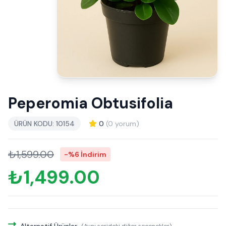
Peperomia Obtusifolia
ÜRÜN KODU: 10154
0
(0 yorum)
₺1,599.00
-%6 İndirim
₺1,499.00
Alternatif Ürünler
(Aynı serideki diğer seçenekler)