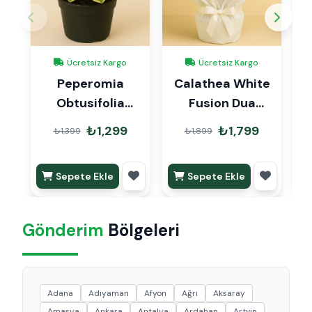
Ücretsiz Kargo
Ücretsiz Kargo
Peperomia
Calathea White
B
Obtusifolia
Fusion Dua
Albomarginata
Çiçeği Hediye
₺1,299
₺1,799
₺1,399
₺1,899
Paketli
Sepete Ekle
Sepete Ekle
Gönderim
Bölgeleri
Adana
Adıyaman
Afyon
Ağrı
Aksaray
Amasya
Ankara
Antalya
Ardahan
Artvin