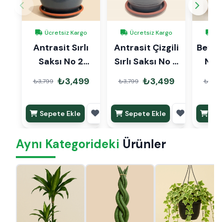
Ücretsiz Kargo
Ücretsiz Kargo
Üc
Antrasit Sırlı
Antrasit Çizgili
Beyaz 
Saksı No 2
Sırlı Saksı No 2
No 
Ø20cm
Ø20cm
₺3,499
₺3,499
₺3,799
₺3,799
₺3,79
Sepete Ekle
Sepete Ekle
Sep
Aynı Kategorideki
Ürünler