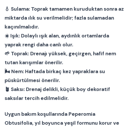
💧
Sulama:
Toprak tamamen kuruduktan sonra az
miktarda ılık su verilmelidir; fazla sulamadan
kaçınılmalıdır.
☀️
Işık:
Dolaylı ışık alan, aydınlık ortamlarda
yaprak rengi daha canlı olur.
🌱
Toprak:
Drenajı yüksek, geçirgen, hafif nem
tutan karışımlar önerilir.
🌬
Nem:
Haftada birkaç kez yapraklara su
püskürtülmesi önerilir.
🪴
Saksı:
Drenaj delikli, küçük boy dekoratif
saksılar tercih edilmelidir.
Uygun bakım koşullarında
Peperomia
Obtusifolia
, yıl boyunca yeşil formunu korur ve