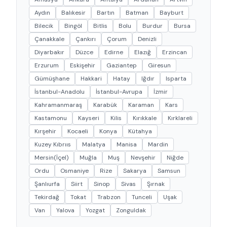
Aydın
Balıkesir
Bartın
Batman
Bayburt
Bilecik
Bingöl
Bitlis
Bolu
Burdur
Bursa
Çanakkale
Çankırı
Çorum
Denizli
Diyarbakır
Düzce
Edirne
Elazığ
Erzincan
Erzurum
Eskişehir
Gaziantep
Giresun
Gümüşhane
Hakkari
Hatay
Iğdır
Isparta
İstanbul-Anadolu
İstanbul-Avrupa
İzmir
Kahramanmaraş
Karabük
Karaman
Kars
Kastamonu
Kayseri
Kilis
Kırıkkale
Kırklareli
Kırşehir
Kocaeli
Konya
Kütahya
Kuzey Kıbrııs
Malatya
Manisa
Mardin
Mersin(İçel)
Muğla
Muş
Nevşehir
Niğde
Ordu
Osmaniye
Rize
Sakarya
Samsun
Şanlıurfa
Siirt
Sinop
Sivas
Şırnak
Tekirdağ
Tokat
Trabzon
Tunceli
Uşak
Van
Yalova
Yozgat
Zonguldak