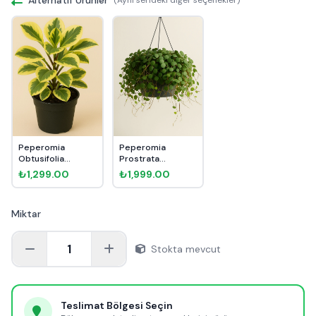
Peperomia
Peperomia
Obtusifolia
Prostrata
Albomarginata
Pepperspot
₺1,299.00
₺1,999.00
Miktar
1
Stokta mevcut
Teslimat Bölgesi Seçin