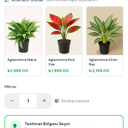
Aglaonema Maria
Aglaonema Red
Aglaonema Silver
Star
Bay
₺1,499.00
₺1,999.00
₺2,199.00
Miktar
1
Stokta mevcut
Teslimat Bölgesi Seçin