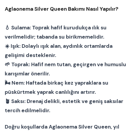
Aglaonema Silver Queen Bakımı Nasıl Yapılır?
💧
Sulama:
Toprak hafif kurudukça ılık su
verilmelidir; tabanda su birikmemelidir.
☀️
Işık:
Dolaylı ışık alan, aydınlık ortamlarda
gelişimi desteklenir.
🌱
Toprak:
Hafif nem tutan, geçirgen ve humuslu
karışımlar önerilir.
🌬
Nem:
Haftada birkaç kez yapraklara su
püskürtmek yaprak canlılığını artırır.
🪴
Saksı:
Drenaj delikli, estetik ve geniş saksılar
tercih edilmelidir.
Doğru koşullarda
Aglaonema Silver Queen
, yıl