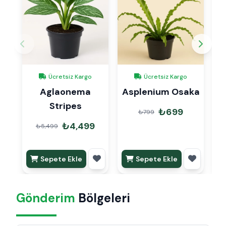
Ücretsiz Kargo
Ücretsiz Kargo
Aglaonema
Asplenium Osaka
B
Stripes
₺699
₺799
₺4,499
₺5,499
Sepete Ekle
Sepete Ekle
Gönderim
Bölgeleri