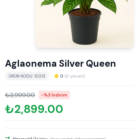
Aglaonema Silver Queen
ÜRÜN KODU: 10213
0
(0 yorum)
₺2,999.00
-%3 İndirim
₺2,899.00
Alternatif Ürünler
(Aynı serideki diğer seçenekler)