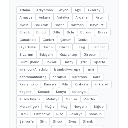
Adana
Adıyaman
Afyon
Ağrı
Aksaray
Amasya
Ankara
Antalya
Ardahan
Artvin
Aydın
Balıkesir
Bartın
Batman
Bayburt
Bilecik
Bingöl
Bitlis
Bolu
Burdur
Bursa
Çanakkale
Çankırı
Çorum
Denizli
Diyarbakır
Düzce
Edirne
Elazığ
Erzincan
Erzurum
Eskişehir
Gaziantep
Giresun
Gümüşhane
Hakkari
Hatay
Iğdır
Isparta
İstanbul-Anadolu
İstanbul-Avrupa
İzmir
Kahramanmaraş
Karabük
Karaman
Kars
Kastamonu
Kayseri
Kilis
Kırıkkale
Kırklareli
Kırşehir
Kocaeli
Konya
Kütahya
Kuzey Kıbrııs
Malatya
Manisa
Mardin
Mersin(İçel)
Muğla
Muş
Nevşehir
Niğde
Ordu
Osmaniye
Rize
Sakarya
Samsun
Şanlıurfa
Siirt
Sinop
Sivas
Şırnak