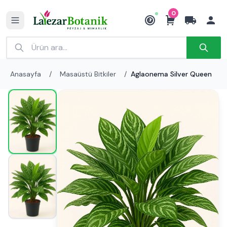
0
₺
Anasayfa
/
Masaüstü Bitkiler
/
Aglaonema Silver Queen