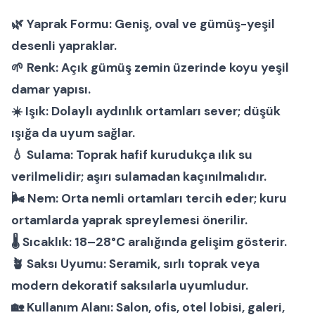
🌿
Yaprak Formu:
Geniş, oval ve gümüş-yeşil
desenli yapraklar.
🌱
Renk:
Açık gümüş zemin üzerinde koyu yeşil
damar yapısı.
☀️
Işık:
Dolaylı aydınlık ortamları sever; düşük
ışığa da uyum sağlar.
💧
Sulama:
Toprak hafif kurudukça ılık su
verilmelidir; aşırı sulamadan kaçınılmalıdır.
🌬
Nem:
Orta nemli ortamları tercih eder; kuru
ortamlarda yaprak spreylemesi önerilir.
🌡
Sıcaklık:
18–28°C aralığında gelişim gösterir.
🪴
Saksı Uyumu:
Seramik, sırlı toprak veya
modern dekoratif saksılarla uyumludur.
🏡
Kullanım Alanı:
Salon, ofis, otel lobisi, galeri,