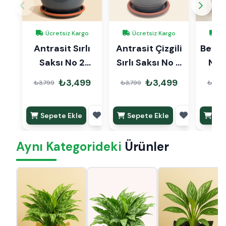
Ücretsiz Kargo
Ücretsiz Kargo
Üc
Antrasit Sırlı
Antrasit Çizgili
Beyaz 
Saksı No 2
Sırlı Saksı No 2
No 
Ø20cm
Ø20cm
₺3,499
₺3,499
₺3,799
₺3,799
₺3,79
Sepete Ekle
Sepete Ekle
Sep
Aynı Kategorideki
Ürünler