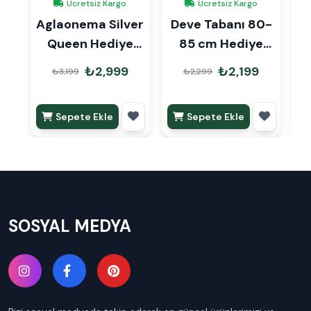
Ücretsiz Kargo
Ücretsiz Kargo
Aglaonema Silver
Deve Tabanı 80-
Queen Hediye
85 cm Hediye
Z
Paketli
Paketli
₺2,999
₺2,199
₺3,199
₺2,299
Sepete Ekle
Sepete Ekle
SOSYAL MEDYA