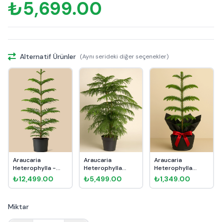
₺5,699.00
Alternatif Ürünler
(Aynı serideki diğer seçenekler)
Araucaria
Araucaria
Araucaria
Heterophylla -
Heterophylla
Heterophylla
Arokarya Çam 1...
Arokarya Çam
Arokarya Çam
₺12,499.00
₺5,499.00
₺1,349.00
110...
45c...
Miktar