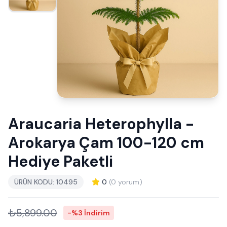
Araucaria Heterophylla -
Arokarya Çam 100-120 cm
Hediye Paketli
ÜRÜN KODU: 10495
0
(0 yorum)
₺5,899.00
-%3 İndirim