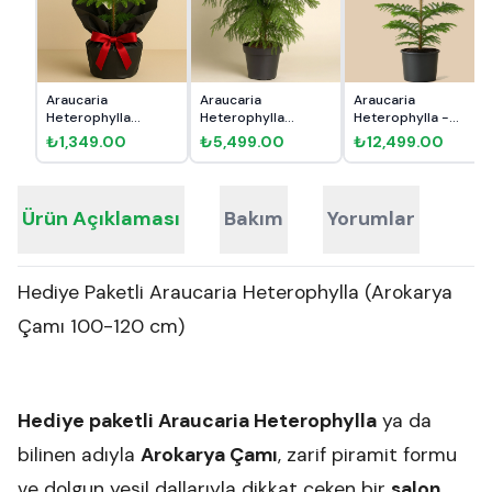
Araucaria
Araucaria
Araucaria
Heterophylla
Heterophylla
Heterophylla -
Arokarya Çam 45c...
Arokarya Çam 110...
Arokarya Çam 1...
₺1,349.00
₺5,499.00
₺12,499.00
Ürün Açıklaması
Bakım
Yorumlar
Hediye Paketli Araucaria Heterophylla (Arokarya
Çamı 100-120 cm)
Hediye paketli Araucaria Heterophylla
ya da
bilinen adıyla
Arokarya Çamı
, zarif piramit formu
ve dolgun yeşil dallarıyla dikkat çeken bir
salon