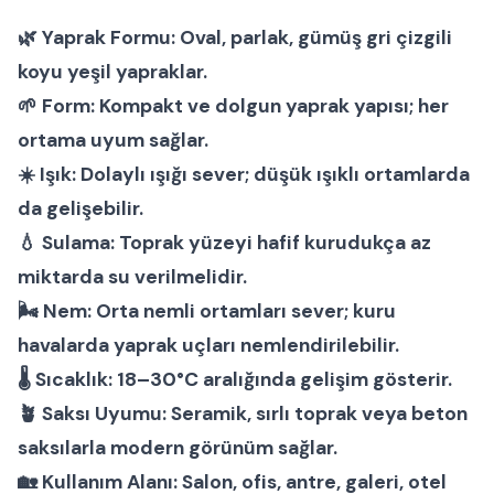
🌿
Yaprak Formu:
Oval, parlak, gümüş gri çizgili
koyu yeşil yapraklar.
🌱
Form:
Kompakt ve dolgun yaprak yapısı; her
ortama uyum sağlar.
☀️
Işık:
Dolaylı ışığı sever; düşük ışıklı ortamlarda
da gelişebilir.
💧
Sulama:
Toprak yüzeyi hafif kurudukça az
miktarda su verilmelidir.
🌬
Nem:
Orta nemli ortamları sever; kuru
havalarda yaprak uçları nemlendirilebilir.
🌡
Sıcaklık:
18–30°C aralığında gelişim gösterir.
🪴
Saksı Uyumu:
Seramik, sırlı toprak veya beton
saksılarla modern görünüm sağlar.
🏡
Kullanım Alanı:
Salon, ofis, antre, galeri, otel