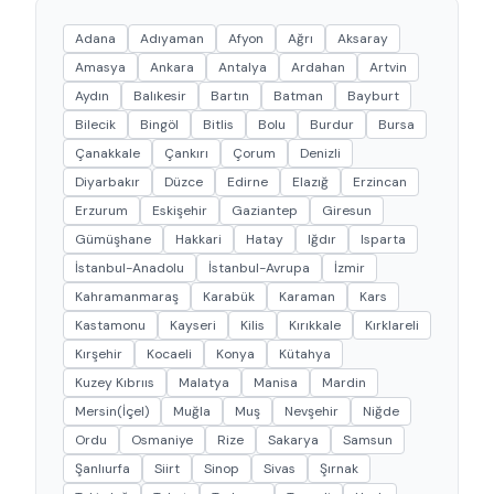
Adana
Adıyaman
Afyon
Ağrı
Aksaray
Amasya
Ankara
Antalya
Ardahan
Artvin
Aydın
Balıkesir
Bartın
Batman
Bayburt
Bilecik
Bingöl
Bitlis
Bolu
Burdur
Bursa
Çanakkale
Çankırı
Çorum
Denizli
Diyarbakır
Düzce
Edirne
Elazığ
Erzincan
Erzurum
Eskişehir
Gaziantep
Giresun
Gümüşhane
Hakkari
Hatay
Iğdır
Isparta
İstanbul-Anadolu
İstanbul-Avrupa
İzmir
Kahramanmaraş
Karabük
Karaman
Kars
Kastamonu
Kayseri
Kilis
Kırıkkale
Kırklareli
Kırşehir
Kocaeli
Konya
Kütahya
Kuzey Kıbrııs
Malatya
Manisa
Mardin
Mersin(İçel)
Muğla
Muş
Nevşehir
Niğde
Ordu
Osmaniye
Rize
Sakarya
Samsun
Şanlıurfa
Siirt
Sinop
Sivas
Şırnak