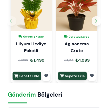
Ücretsiz Kargo
Ücretsiz Kargo
Lilyum Hediye
Aglaonema
Paketli
Crete
₺1,499
₺1,999
₺1,599
₺2,199
Sepete Ekle
Sepete Ekle
Gönderim
Bölgeleri