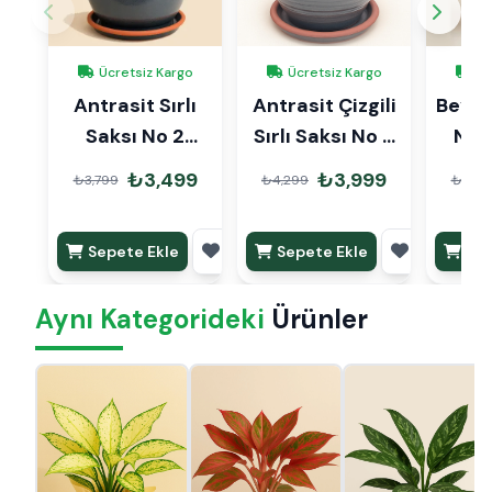
Ücretsiz Kargo
Ücretsiz Kargo
Üc
Antrasit Sırlı
Antrasit Çizgili
Beyaz 
Saksı No 2
Sırlı Saksı No 4
No 
Ø20cm
Ø27cm
₺3,499
₺3,999
₺3,799
₺4,299
₺3,79
Sepete Ekle
Sepete Ekle
Sep
Aynı Kategorideki
Ürünler