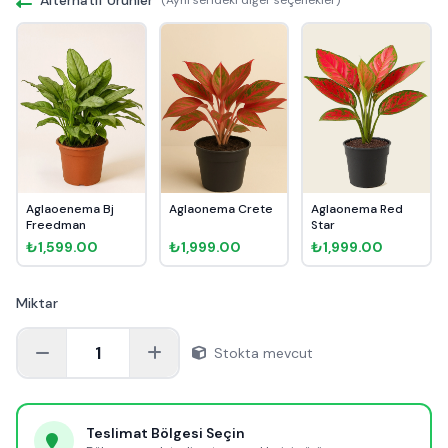
Aglaoenema Bj
Aglaonema Crete
Aglaonema Red
Freedman
Star
₺1,599.00
₺1,999.00
₺1,999.00
Miktar
1
Stokta mevcut
Teslimat Bölgesi Seçin