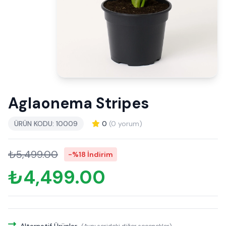
Aglaonema Stripes
ÜRÜN KODU: 10009
0
(0 yorum)
₺5,499.00
-%18 İndirim
₺4,499.00
Alternatif Ürünler
(Aynı serideki diğer seçenekler)