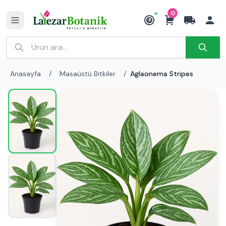
0
₺
Anasayfa
/
Masaüstü Bitkiler
/
Aglaonema Stripes