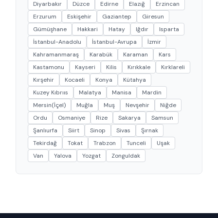
Diyarbakır
Düzce
Edirne
Elazığ
Erzincan
Erzurum
Eskişehir
Gaziantep
Giresun
Gümüşhane
Hakkari
Hatay
Iğdır
Isparta
İstanbul-Anadolu
İstanbul-Avrupa
İzmir
Kahramanmaraş
Karabük
Karaman
Kars
Kastamonu
Kayseri
Kilis
Kırıkkale
Kırklareli
Kırşehir
Kocaeli
Konya
Kütahya
Kuzey Kıbrııs
Malatya
Manisa
Mardin
Mersin(İçel)
Muğla
Muş
Nevşehir
Niğde
Ordu
Osmaniye
Rize
Sakarya
Samsun
Şanlıurfa
Siirt
Sinop
Sivas
Şırnak
Tekirdağ
Tokat
Trabzon
Tunceli
Uşak
Van
Yalova
Yozgat
Zonguldak