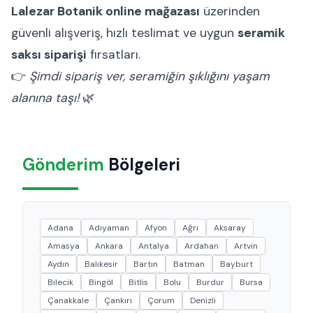
Lalezar Botanik online mağazası
üzerinden
güvenli alışveriş, hızlı teslimat ve uygun
seramik
saksı siparişi
fırsatları.
👉
Şimdi sipariş ver, seramiğin şıklığını yaşam
alanına taşı!
🌿
Gönderim
Bölgeleri
Adana
Adıyaman
Afyon
Ağrı
Aksaray
Amasya
Ankara
Antalya
Ardahan
Artvin
Aydın
Balıkesir
Bartın
Batman
Bayburt
Bilecik
Bingöl
Bitlis
Bolu
Burdur
Bursa
Çanakkale
Çankırı
Çorum
Denizli