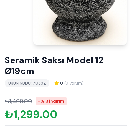
Seramik Saksı Model 12
Ø19cm
ÜRÜN KODU: 70392
0
(0 yorum)
₺1,499.00
-%13 İndirim
₺1,299.00