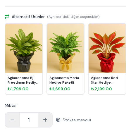
Alternatif Ürünler
(Aynı serideki diğer seçenekler)
Aglaoenema Bj
Aglaonema Maria
Aglaonema Red
Freedman Hediye
Hediye Paketli
Star Hediye
Paketli
Paketli
₺1,799.00
₺1,699.00
₺2,199.00
Miktar
1
Stokta mevcut