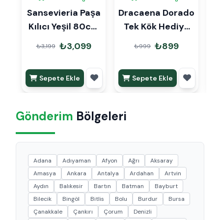
Sansevieria Paşa
Dracaena Dorado
A
Kılıcı Yeşil 80cm
Tek Kök Hediye
Hediye Paketli
Paketli
₺3,099
₺899
₺3,199
₺999
Sepete Ekle
Sepete Ekle
Gönderim
Bölgeleri
Adana
Adıyaman
Afyon
Ağrı
Aksaray
Amasya
Ankara
Antalya
Ardahan
Artvin
Aydın
Balıkesir
Bartın
Batman
Bayburt
Bilecik
Bingöl
Bitlis
Bolu
Burdur
Bursa
Çanakkale
Çankırı
Çorum
Denizli