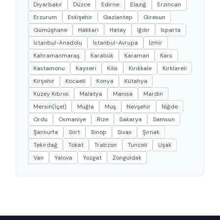
Diyarbakır
Düzce
Edirne
Elazığ
Erzincan
Erzurum
Eskişehir
Gaziantep
Giresun
Gümüşhane
Hakkari
Hatay
Iğdır
Isparta
İstanbul-Anadolu
İstanbul-Avrupa
İzmir
Kahramanmaraş
Karabük
Karaman
Kars
Kastamonu
Kayseri
Kilis
Kırıkkale
Kırklareli
Kırşehir
Kocaeli
Konya
Kütahya
Kuzey Kıbrııs
Malatya
Manisa
Mardin
Mersin(İçel)
Muğla
Muş
Nevşehir
Niğde
Ordu
Osmaniye
Rize
Sakarya
Samsun
Şanlıurfa
Siirt
Sinop
Sivas
Şırnak
Tekirdağ
Tokat
Trabzon
Tunceli
Uşak
Van
Yalova
Yozgat
Zonguldak