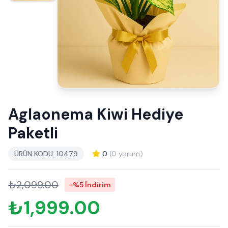
Aglaonema Kiwi Hediye
Paketli
ÜRÜN KODU: 10479
0
(0 yorum)
₺2,099.00
-%5 İndirim
₺1,999.00