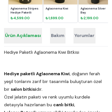
Aglaonema Stripes
Aglaonema Kiwi
Aglaonema Silver
Hediye Paketli
Bay
₺4,599.00
₺1,699.00
₺2,199.00
Ürün Açıklaması
Bakım
Yorumlar
Hediye Paketli Aglaonema Kiwi Bitkisi
Hediye paketli Aglaonema Kiwi
, doğanın ferah
yeşil tonlarını zarif bir tasarımla buluşturan özel
bir
salon bitkisi
dir.
Özel jelatin paketi ve renk uyumlu kurdele
detayıyla hazırlanan bu
canlı bitki
,