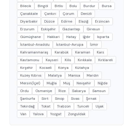
Bilecik
Bingöl
Bitlis
Bolu
Burdur
Bursa
Çanakkale
Çankırı
Çorum
Denizli
Diyarbakır
Düzce
Edirne
Elazığ
Erzincan
Erzurum
Eskişehir
Gaziantep
Giresun
Gümüşhane
Hakkari
Hatay
Iğdır
Isparta
İstanbul-Anadolu
İstanbul-Avrupa
İzmir
Kahramanmaraş
Karabük
Karaman
Kars
Kastamonu
Kayseri
Kilis
Kırıkkale
Kırklareli
Kırşehir
Kocaeli
Konya
Kütahya
Kuzey Kıbrııs
Malatya
Manisa
Mardin
Mersin(İçel)
Muğla
Muş
Nevşehir
Niğde
Ordu
Osmaniye
Rize
Sakarya
Samsun
Şanlıurfa
Siirt
Sinop
Sivas
Şırnak
Tekirdağ
Tokat
Trabzon
Tunceli
Uşak
Van
Yalova
Yozgat
Zonguldak