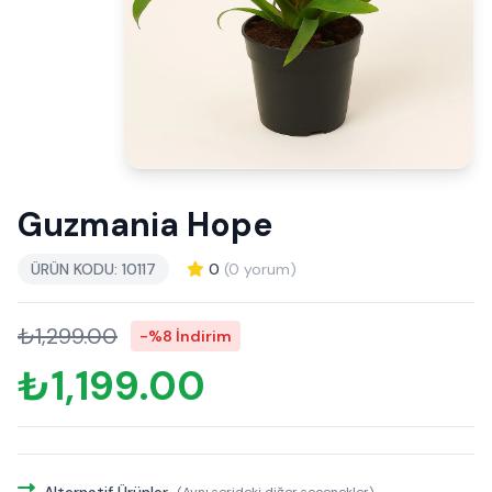
Guzmania Hope
ÜRÜN KODU: 10117
0
(0 yorum)
₺1,299.00
-%8 İndirim
₺1,199.00
Alternatif Ürünler
(Aynı serideki diğer seçenekler)