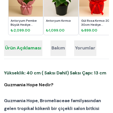
Antoryum Pembe
Antoryum Kırmızı
Gül Rosa Kırmızı 20-
Büyük Hediye
30cm Hediye
Paketli
Paketli
₺2,099.00
₺1,099.00
₺899.00
Ürün Açıklaması
Bakım
Yorumlar
Yükseklik: 40 cm ( Saksı Dahil) Saksı Çapı: 13 cm
Guzmania Hope Nedir?
Guzmania Hope
, Bromeliaceae familyasından
gelen tropikal kökenli bir
çiçekli salon bitkisi