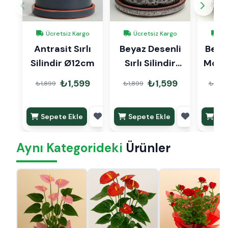
Ücretsiz Kargo
Ücretsiz Kargo
Üc
Antrasit Sırlı
Beyaz Desenli
Beyaz
Silindir Ø12cm
Sırlı Silindir
Ø12cm
₺1,599
₺1,599
₺1,899
₺1,899
₺2,99
Sepete Ekle
Sepete Ekle
Sep
Aynı Kategorideki
Ürünler