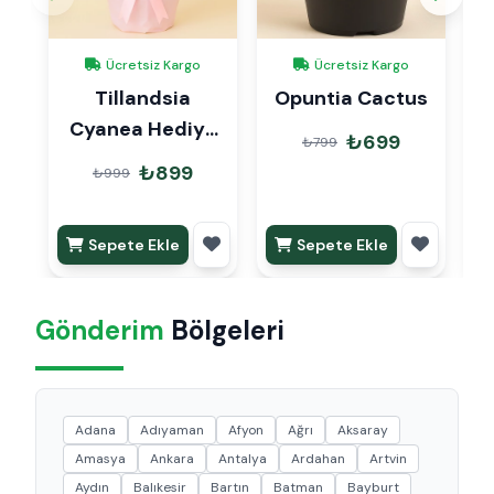
Ücretsiz Kargo
Ücretsiz Kargo
Tillandsia
Opuntia Cactus
Cyanea Hediye
S
₺699
₺799
Paketli
₺899
₺999
Sepete Ekle
Sepete Ekle
Gönderim
Bölgeleri
Adana
Adıyaman
Afyon
Ağrı
Aksaray
Amasya
Ankara
Antalya
Ardahan
Artvin
Aydın
Balıkesir
Bartın
Batman
Bayburt