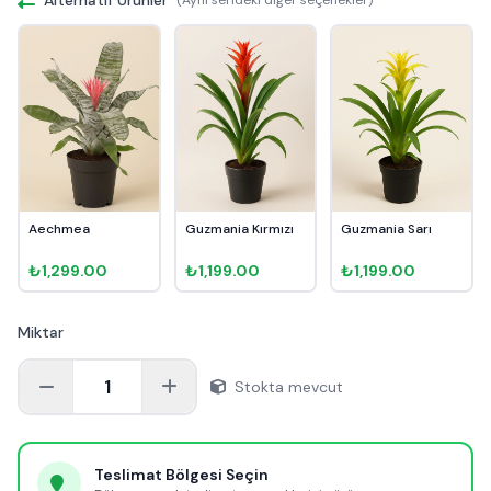
Aechmea
Guzmania Kırmızı
Guzmania Sarı
₺1,299.00
₺1,199.00
₺1,199.00
Miktar
1
Stokta mevcut
Teslimat Bölgesi Seçin