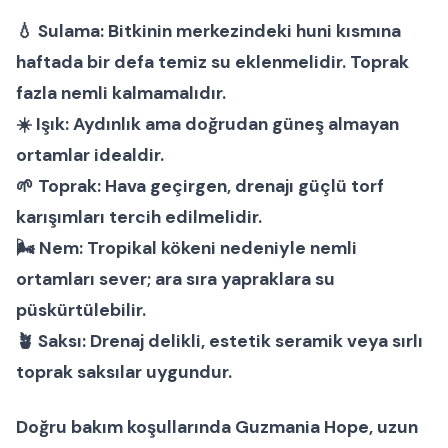
💧
Sulama:
Bitkinin merkezindeki huni kısmına
haftada bir defa temiz su eklenmelidir. Toprak
fazla nemli kalmamalıdır.
☀️
Işık:
Aydınlık ama doğrudan güneş almayan
ortamlar idealdir.
🌱
Toprak:
Hava geçirgen, drenajı güçlü torf
karışımları tercih edilmelidir.
🌬
Nem:
Tropikal kökeni nedeniyle nemli
ortamları sever; ara sıra yapraklara su
püskürtülebilir.
🪴
Saksı:
Drenaj delikli, estetik seramik veya sırlı
toprak saksılar uygundur.
Doğru bakım koşullarında
Guzmania Hope
, uzun