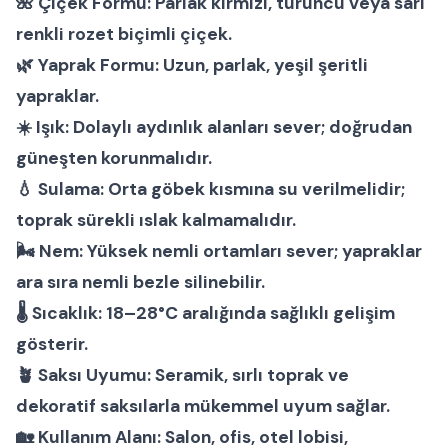
🌺
Çiçek Formu:
Parlak kırmızı, turuncu veya sarı
renkli rozet biçimli çiçek.
🌿
Yaprak Formu:
Uzun, parlak, yeşil şeritli
yapraklar.
☀️
Işık:
Dolaylı aydınlık alanları sever; doğrudan
güneşten korunmalıdır.
💧
Sulama:
Orta göbek kısmına su verilmelidir;
toprak sürekli ıslak kalmamalıdır.
🌬
Nem:
Yüksek nemli ortamları sever; yapraklar
ara sıra nemli bezle silinebilir.
🌡
Sıcaklık:
18–28°C aralığında sağlıklı gelişim
gösterir.
🪴
Saksı Uyumu:
Seramik, sırlı toprak ve
dekoratif saksılarla mükemmel uyum sağlar.
🏡
Kullanım Alanı:
Salon, ofis, otel lobisi,