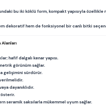
daki bu iki köklü form, kompakt yapısıyla özellikle m
hem dekoratif hem de fonksiyonel bir
canlı bitki
seçene
 Alanları
lar; hafif dalgalı kenar yapısı.
metrik görünüm sağlar.
da gelişimini sürdürür.
erilmelidir.
vaya dayanıklıdır.
österir.
ern seramik saksılarla mükemmel uyum sağlar.