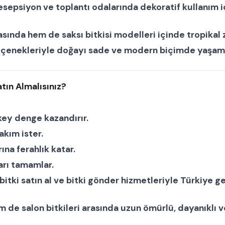
i, resepsiyon ve toplantı odalarında dekoratif kullanım 
asında hem de
saksı bitkisi modelleri
içinde tropikal 
l seçenekleriyle doğayı sade ve modern biçimde yaşam a
tın Almalısınız?
key denge kazandırır.
akım ister.
na ferahlık katar.
arı tamamlar.
ı bitki satın al ve bitki gönder hizmetleriyle Türkiye ge
m de
salon bitkileri
arasında uzun ömürlü, dayanıklı ve 