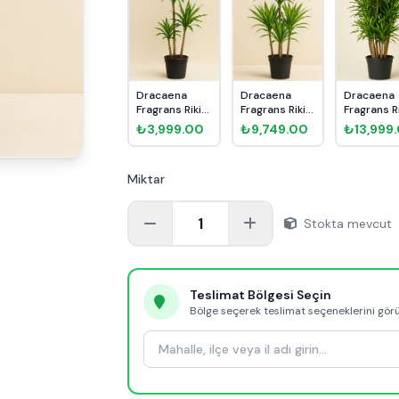
Dracaena
Dracaena
Dracaena
Fragrans Riki 3
Fragrans Riki
Fragrans R
Kök 110cm
4 Kök 160cm
Anaç 140
₺3,999.00
₺9,749.00
₺13,999
Miktar
1
Stokta mevcut
Teslimat Bölgesi Seçin
Bölge seçerek teslimat seçeneklerini gör