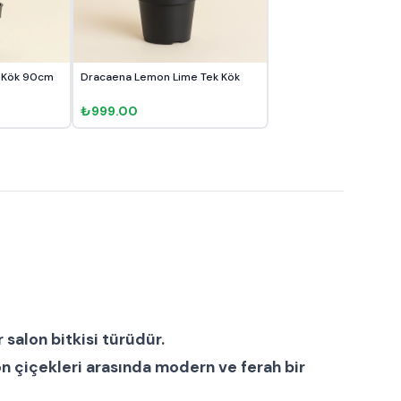
 Kök 90cm
Dracaena Lemon Lime Tek Kök
₺999.00
r
salon bitkisi
türüdür.
on çiçekleri
arasında modern ve ferah bir