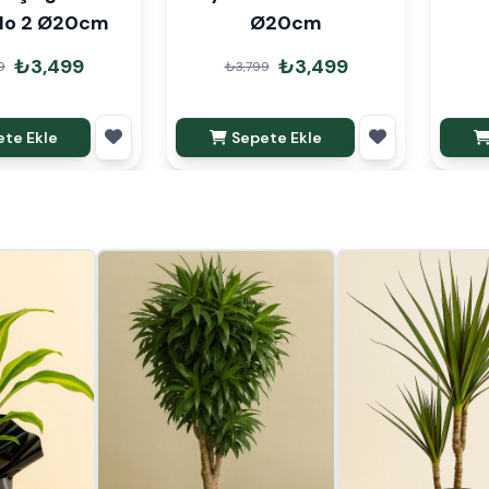
No 2 Ø20cm
Ø20cm
₺3,499
₺3,499
9
₺3,799
te Ekle
Sepete Ekle