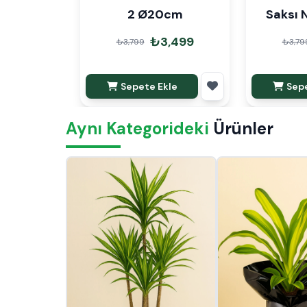
2 Ø20cm
Saksı 
₺3,499
₺3,799
₺3,79
Sepete Ekle
Sepe
Aynı Kategorideki
Ürünler