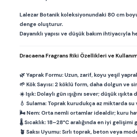
Lalezar Botanik koleksiyonundaki 80 cm boyun
denge oluşturur.
Dayanıklı yapısı ve düşük bakım ihtiyacıyla 
Dracaena Fragrans Riki Özellikleri ve Kullanım
🌿
Yaprak Formu:
Uzun, zarif, koyu yeşil yaprak
🌱
Kök Sayısı:
2 köklü form, daha dolgun ve si
☀️
Işık:
Dolaylı gün ışığını sever; düşük ışıkta 
💧
Sulama:
Toprak kurudukça az miktarda su v
🌬
Nem:
Orta nemli ortamlar idealdir; kuru ha
🌡
Sıcaklık:
18–28°C aralığında en iyi gelişimi g
🪴
Saksı Uyumu:
Sırlı toprak, beton veya mod