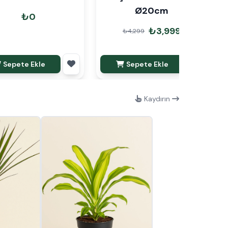
Ø20cm
₺0
₺3,999
₺4,299
Sepete Ekle
Sepete Ekle
Kaydırın