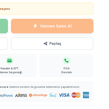
seçiniz
Hemen Satın Al
Paylaş
Havale & EFT
7/24
deme Seçeneği
Destek
ecure
ödeme sistemi ile güvenle ödemenizi yapabilirsiniz.