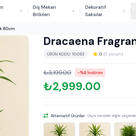
an
Dış Mekan
Dekoratif
Bitkileri
Saksılar
ök 80cm
Dracaena Fragran
ÜRÜN KODU: 10083
0
(0 yorum)
₺3,199.00
-%6 İndirim
₺2,999.00
Alternatif Ürünler
(Aynı serideki diğer seçenek