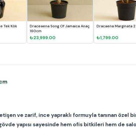
 Tek Kök
Draceaena Song Of Jamaica Anaç
Dracaena Marginata 2
160cm
₺23,999.00
₺1,799.00
 cm
yetişen ve
zarif, ince yapraklı
formuyla tanınan özel bi
ik gövde yapısı sayesinde hem
ofis bitkileri
hem de
sal