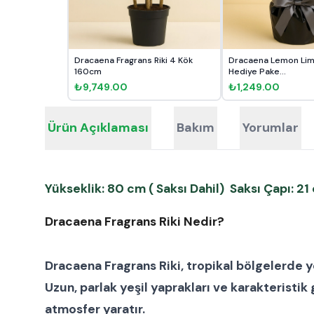
Dracaena Fragrans Riki 4 Kök
Dracaena Lemon Lime
160cm
Hediye Pake...
₺9,749.00
₺1,249.00
Ürün Açıklaması
Bakım
Yorumlar
Yükseklik: 80 cm ( Saksı Dahil) Saksı Çapı: 21
Dracaena Fragrans Riki Nedir?
Dracaena Fragrans Riki, tropikal bölgelerde 
Uzun, parlak yeşil yaprakları ve karakterist
atmosfer yaratır.