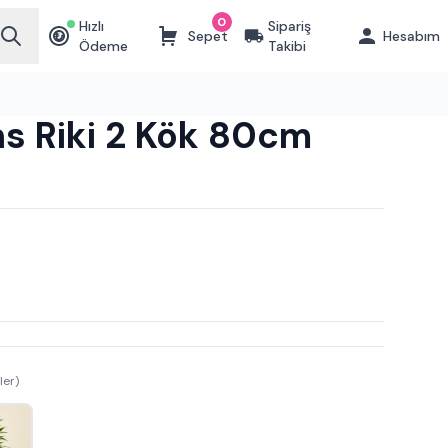
0
Hızlı
Sipariş
Sepet
Hesabım
₺
Ödeme
Takibi
s Riki 2 Kök 80cm
ler)