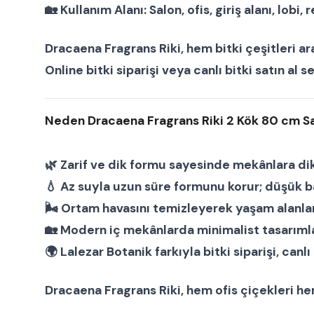
🏡
Kullanım Alanı:
Salon, ofis, giriş alanı, lob
Dracaena Fragrans Riki
, hem
bitki çeşitleri
ar
Online bitki siparişi veya canlı bitki satın a
Neden Dracaena Fragrans Riki 2 Kök 80 cm Sa
🌿 Zarif ve dik formu sayesinde mekânlara di
💧 Az suyla uzun süre formunu korur; düşük b
🌬 Ortam havasını temizleyerek yaşam alanları
🏡 Modern iç mekânlarda minimalist tasarıml
🌍 Lalezar Botanik farkıyla bitki siparişi, canl
Dracaena Fragrans Riki
, hem
ofis çiçekleri
he