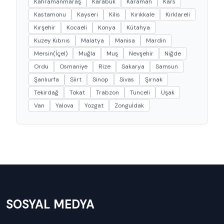
Kahramanmaraş
Karabük
Karaman
Kars
Kastamonu
Kayseri
Kilis
Kırıkkale
Kırklareli
Kırşehir
Kocaeli
Konya
Kütahya
Kuzey Kıbrııs
Malatya
Manisa
Mardin
Mersin(İçel)
Muğla
Muş
Nevşehir
Niğde
Ordu
Osmaniye
Rize
Sakarya
Samsun
Şanlıurfa
Siirt
Sinop
Sivas
Şırnak
Tekirdağ
Tokat
Trabzon
Tunceli
Uşak
Van
Yalova
Yozgat
Zonguldak
SOSYAL MEDYA