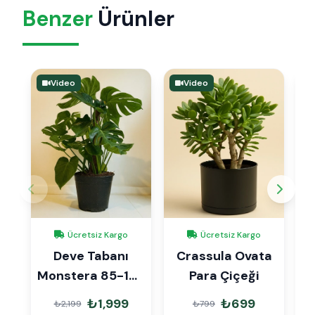
Benzer
Ürünler
Video
Video
Ücretsiz Kargo
Ücretsiz Kargo
Deve Tabanı
Crassula Ovata
Monstera 85-105
Para Çiçeği
Z
cm
₺1,999
₺699
₺2,199
₺799