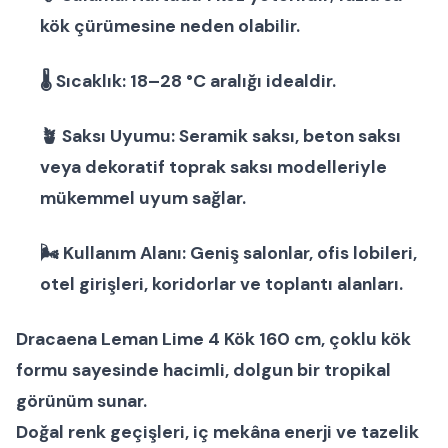
kök çürümesine neden olabilir.
🌡
Sıcaklık:
18–28 °C aralığı idealdir.
🪴
Saksı Uyumu:
Seramik saksı
,
beton saksı
veya
dekoratif toprak saksı modelleri
yle
mükemmel uyum sağlar.
🌬
Kullanım Alanı:
Geniş salonlar, ofis lobileri,
otel girişleri, koridorlar ve toplantı alanları.
Dracaena Leman Lime 4 Kök 160 cm
, çoklu kök
formu sayesinde hacimli, dolgun bir tropikal
görünüm sunar.
Doğal renk geçişleri, iç mekâna enerji ve tazelik