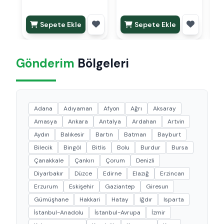
Sepete Ekle
Sepete Ekle
Gönderim
Bölgeleri
Adana
Adıyaman
Afyon
Ağrı
Aksaray
Amasya
Ankara
Antalya
Ardahan
Artvin
Aydın
Balıkesir
Bartın
Batman
Bayburt
Bilecik
Bingöl
Bitlis
Bolu
Burdur
Bursa
Çanakkale
Çankırı
Çorum
Denizli
Diyarbakır
Düzce
Edirne
Elazığ
Erzincan
Erzurum
Eskişehir
Gaziantep
Giresun
Gümüşhane
Hakkari
Hatay
Iğdır
Isparta
İstanbul-Anadolu
İstanbul-Avrupa
İzmir