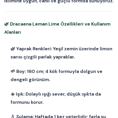
iklimine uygun, canlı ve güçlü formda sunuyoruz.
🌿
Dracaena Leman Lime Özellikleri ve Kullanım
Alanları
🌿
Yaprak Renkleri:
Yeşil zemin üzerinde limon
sarısı çizgili parlak yapraklar.
🌱
Boy:
160 cm; 4 kök formuyla dolgun ve
dengeli görünüm.
☀️
Işık:
Dolaylı ışığı sever, düşük ışıkta da
formunu korur.
💧
Sulama:
Haftada 1 kez yeterlidir; fazla su