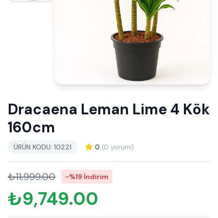
Dracaena Leman Lime 4 Kök
160cm
ÜRÜN KODU: 10221
0
(0 yorum)
₺11,999.00
-%19 İndirim
₺9,749.00