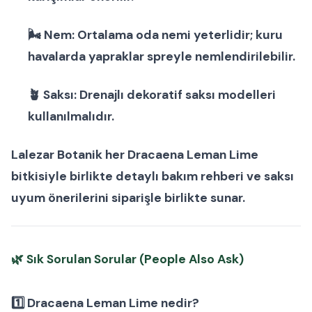
🌬
Nem:
Ortalama oda nemi yeterlidir; kuru
havalarda yapraklar spreyle nemlendirilebilir.
🪴
Saksı:
Drenajlı
dekoratif saksı modelleri
kullanılmalıdır.
Lalezar Botanik her
Dracaena Leman Lime
bitkisi
yle birlikte detaylı bakım rehberi ve saksı
uyum önerilerini siparişle birlikte sunar.
🌿
Sık Sorulan Sorular (People Also Ask)
1️⃣ Dracaena Leman Lime nedir?