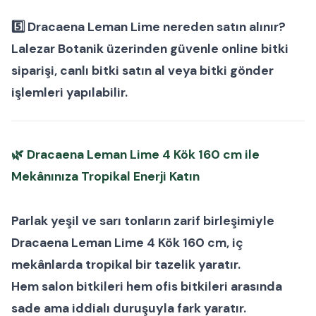
5️⃣ Dracaena Leman Lime nereden satın alınır?
Lalezar Botanik
üzerinden güvenle
online bitki
siparişi
,
canlı bitki satın al
veya
bitki gönder
işlemleri yapılabilir.
🌿
Dracaena Leman Lime 4 Kök 160 cm ile
Mekânınıza Tropikal Enerji Katın
Parlak yeşil ve sarı tonların zarif birleşimiyle
Dracaena Leman Lime 4 Kök 160 cm
, iç
mekânlarda tropikal bir tazelik yaratır.
Hem
salon bitkileri
hem
ofis bitkileri
arasında
sade ama iddialı duruşuyla fark yaratır.