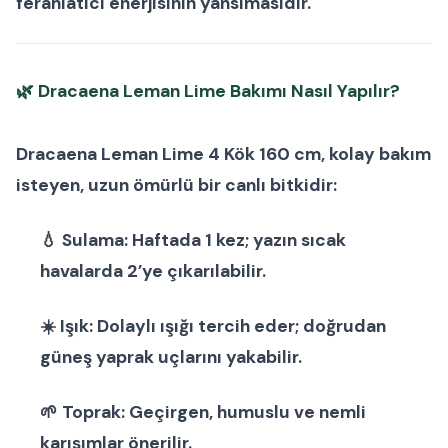
ferahlatıcı enerjisinin yansımasıdır.
🌿
Dracaena Leman Lime Bakımı Nasıl Yapılır?
Dracaena Leman Lime 4 Kök 160 cm
, kolay bakım
isteyen, uzun ömürlü bir
canlı bitki
dir:
💧
Sulama:
Haftada 1 kez; yazın sıcak
havalarda 2’ye çıkarılabilir.
☀️
Işık:
Dolaylı ışığı tercih eder; doğrudan
güneş yaprak uçlarını yakabilir.
🌱
Toprak:
Geçirgen, humuslu ve nemli
karışımlar önerilir.