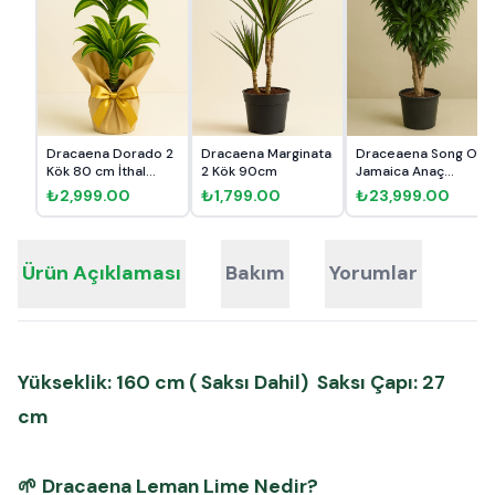
Dracaena Dorado 2
Dracaena Marginata
Draceaena Song Of
Kök 80 cm İthal
2 Kök 90cm
Jamaica Anaç
Hediye...
160cm
₺2,999.00
₺1,799.00
₺23,999.00
Ürün Açıklaması
Bakım
Yorumlar
Yükseklik: 160 cm ( Saksı Dahil) Saksı Çapı: 27
cm
🌱
Dracaena Leman Lime Nedir?