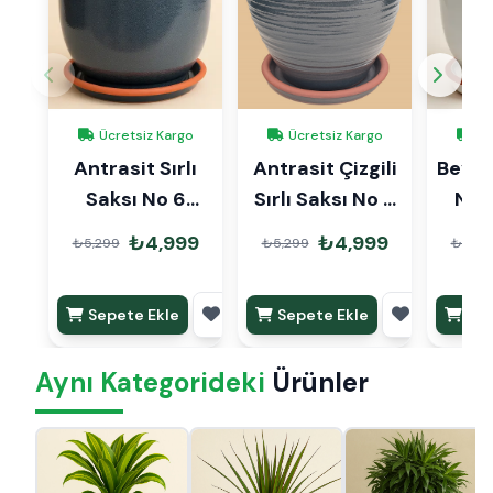
Ücretsiz Kargo
Ücretsiz Kargo
Üc
Antrasit Sırlı
Antrasit Çizgili
Beyaz 
Saksı No 6
Sırlı Saksı No 6
No 
Ø35cm
Ø35cm
₺4,999
₺4,999
₺5,299
₺5,299
₺5,29
Sepete Ekle
Sepete Ekle
Sep
Aynı Kategorideki
Ürünler