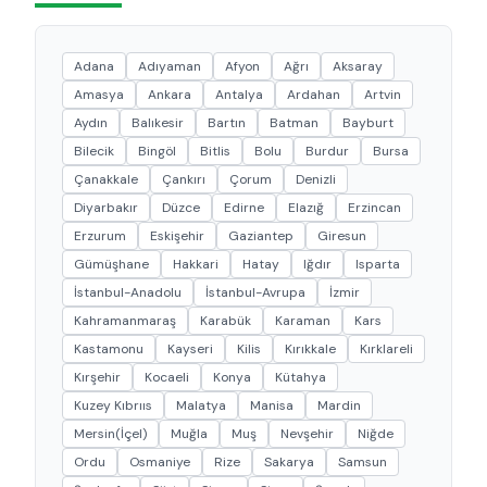
Adana
Adıyaman
Afyon
Ağrı
Aksaray
Amasya
Ankara
Antalya
Ardahan
Artvin
Aydın
Balıkesir
Bartın
Batman
Bayburt
Bilecik
Bingöl
Bitlis
Bolu
Burdur
Bursa
Çanakkale
Çankırı
Çorum
Denizli
Diyarbakır
Düzce
Edirne
Elazığ
Erzincan
Erzurum
Eskişehir
Gaziantep
Giresun
Gümüşhane
Hakkari
Hatay
Iğdır
Isparta
İstanbul-Anadolu
İstanbul-Avrupa
İzmir
Kahramanmaraş
Karabük
Karaman
Kars
Kastamonu
Kayseri
Kilis
Kırıkkale
Kırklareli
Kırşehir
Kocaeli
Konya
Kütahya
Kuzey Kıbrııs
Malatya
Manisa
Mardin
Mersin(İçel)
Muğla
Muş
Nevşehir
Niğde
Ordu
Osmaniye
Rize
Sakarya
Samsun