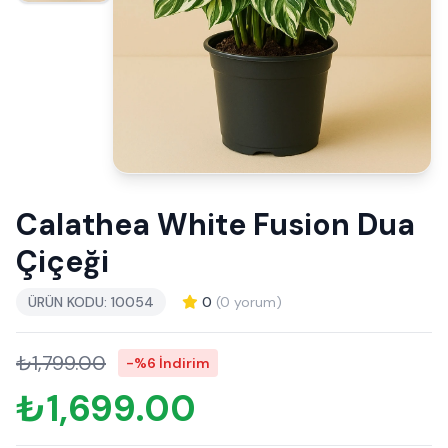
Calathea White Fusion Dua
Çiçeği
ÜRÜN KODU: 10054
0
(0 yorum)
₺1,799.00
-%6 İndirim
₺1,699.00