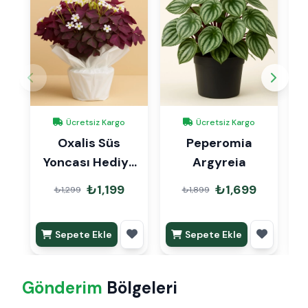
Ücretsiz Kargo
Ücretsiz Kargo
Oxalis Süs
Peperomia
C
Yoncası Hediye
Argyreia
Paketli
₺1,199
₺1,699
₺1,299
₺1,899
Sepete Ekle
Sepete Ekle
Gönderim
Bölgeleri