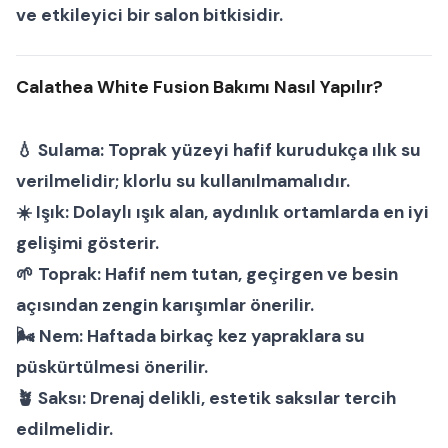
ve etkileyici bir
salon bitkisi
dir.
Calathea White Fusion Bakımı Nasıl Yapılır?
💧
Sulama:
Toprak yüzeyi hafif kurudukça ılık su
verilmelidir; klorlu su kullanılmamalıdır.
☀️
Işık:
Dolaylı ışık alan, aydınlık ortamlarda en iyi
gelişimi gösterir.
🌱
Toprak:
Hafif nem tutan, geçirgen ve besin
açısından zengin karışımlar önerilir.
🌬
Nem:
Haftada birkaç kez yapraklara su
püskürtülmesi önerilir.
🪴
Saksı:
Drenaj delikli, estetik saksılar tercih
edilmelidir.