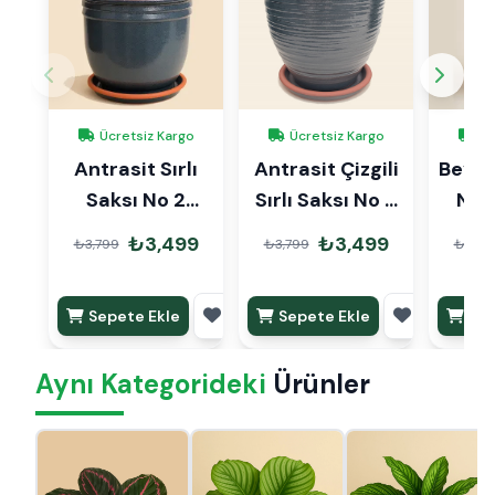
Ücretsiz Kargo
Ücretsiz Kargo
Üc
Antrasit Sırlı
Antrasit Çizgili
Beyaz 
Saksı No 2
Sırlı Saksı No 2
No 
Ø20cm
Ø20cm
₺3,499
₺3,499
₺3,799
₺3,799
₺3,79
Sepete Ekle
Sepete Ekle
Sep
Aynı Kategorideki
Ürünler