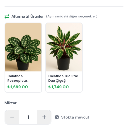
Alternatif Ürünler
(Aynı serideki diğer seçenekler)
Calathea
Calathea Trio Star
Roseopicta
Dua Çiçeği
Medallion Dua
₺1,699.00
₺1,749.00
Çiçeği
Miktar
1
Stokta mevcut