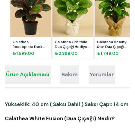
Calathea
Calathea Orbifolia
Calathea Beauty
Roseopicta Dark
Dua Çiçeği Hediye
Star Dua Çiçeği
Dua Çiçeği
Pak...
Hediye P...
₺1,599.00
₺2,399.00
₺1,749.00
Ürün Açıklaması
Bakım
Yorumlar
Yükseklik: 40 cm ( Saksı Dahil ) Saksı Çapı: 14 cm
Calathea White Fusion (Dua Çiçeği) Nedir?