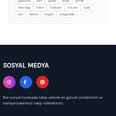
Şanlıurfa
Siirt
Sinop
Sivas
Şırnak
Tekirdağ
Tokat
Trabzon
Tunceli
Uşak
Van
Yalova
Yozgat
Zonguldak
SOSYAL MEDYA
Bizi sosyal medyada takip ederek en güncel ürünlerimizi ve
kampanyalarımızı takip edebilirsiniz.