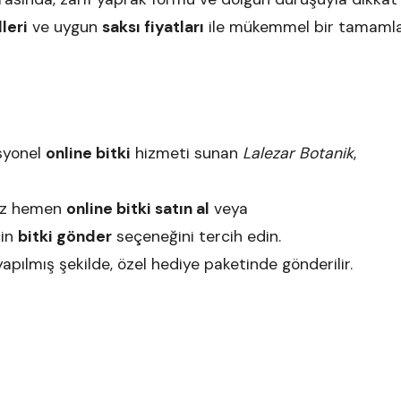
leri
ve uygun
saksı fiyatları
ile mükemmel bir tamamlay
syonel
online bitki
hizmeti sunan
Lalezar Botanik
,
niz hemen
online bitki satın al
veya
çin
bitki gönder
seçeneğini tercih edin.
pılmış şekilde, özel hediye paketinde gönderilir.