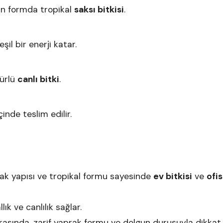
un formda tropikal
saksı bitkisi
.
l bir enerji katar.
mürlü
canlı bitki
.
çinde teslim edilir.
rak yapısı ve tropikal formu sayesinde
ev bitkisi
ve
ofis
lık ve canlılık sağlar.
asında, zarif yaprak formu ve dolgun duruşuyla dikkat