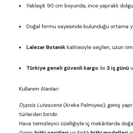
Yaklaşık 90 cm boyunda, ince yapraklı dolg
Doğal formu sayesinde bulunduğu ortama yeşi
Lalezar Botanik
kalitesiyle seçilen, uzun ö
Türkiye geneli güvenli kargo
ile
3 iş günü
i
Kullanım Alanları
Dypsis Lutescens
(Areka Palmiyesi), geniş yap
türlerden biridir.
Hava temizleyici özelliğiyle iç mekânlarda doğal
Geniş
bitki çeşitleri
ve farklı
bitki modelleri
ar