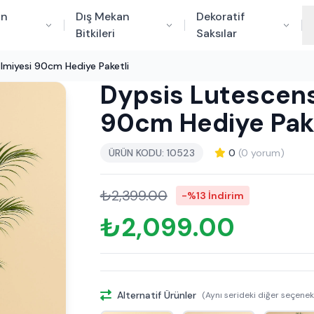
an
Dış Mekan
Dekoratif
Bitkileri
Saksılar
lmiyesi 90cm Hediye Paketli
Dypsis Lutescens
90cm Hediye Pake
ÜRÜN KODU: 10523
0
(0 yorum)
₺2,399.00
-%13 İndirim
₺2,099.00
Alternatif Ürünler
(Aynı serideki diğer seçenek