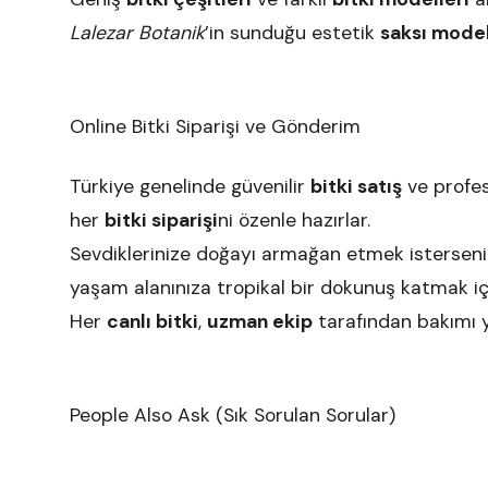
Lalezar Botanik
’in sunduğu estetik
saksı model
Online Bitki Siparişi ve Gönderim
Türkiye genelinde güvenilir
bitki satış
ve profe
her
bitki siparişi
ni özenle hazırlar.
Sevdiklerinize doğayı armağan etmek isterse
yaşam alanınıza tropikal bir dokunuş katmak i
Her
canlı bitki
,
uzman ekip
tarafından bakımı ya
People Also Ask (Sık Sorulan Sorular)