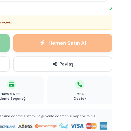
seçiniz
Hemen Satın Al
Paylaş
Havale & EFT
7/24
deme Seçeneği
Destek
ecure
ödeme sistemi ile güvenle ödemenizi yapabilirsiniz.