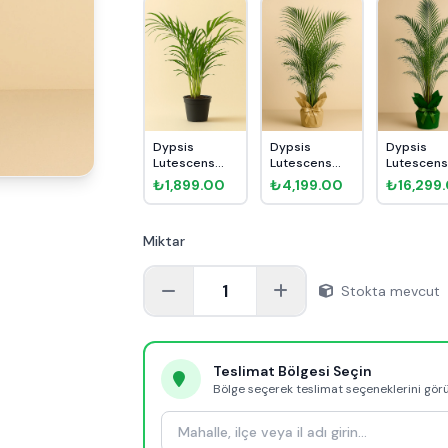
Dypsis
Dypsis
Dypsis
Lutescens
Lutescens
Lutescen
Areka
Areka
Areka
₺1,899.00
₺4,199.00
₺16,299
Palmiyesi 80-
Palmiyesi
Palmiyesi
90cm...
110cm H...
cm...
Miktar
1
Stokta mevcut
Teslimat Bölgesi Seçin
Bölge seçerek teslimat seçeneklerini gör