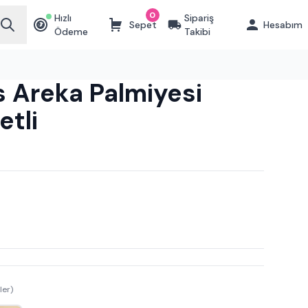
0
Hızlı
Sipariş
Sepet
Hesabım
₺
Ödeme
Takibi
 Areka Palmiyesi
tli
ler)