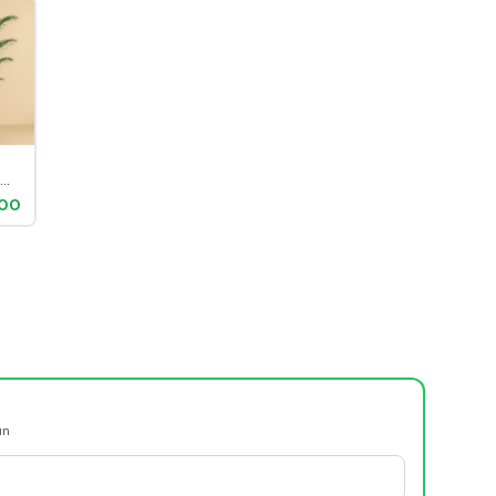
s
.00
 220
ün