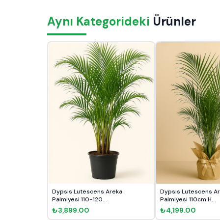
Aynı Kategorideki
Ürünler
Dypsis Lutescens Areka
Dypsis Lutescens A
Palmiyesi 110-120...
Palmiyesi 110cm H...
₺3,899.00
₺4,199.00