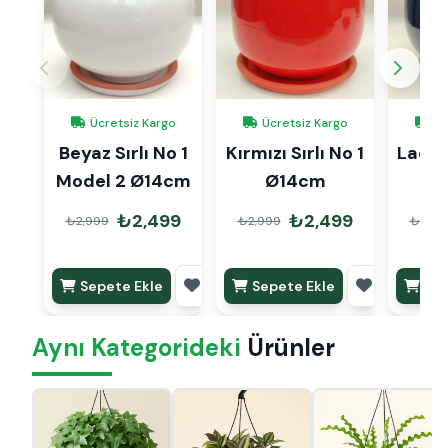
Ücretsiz Kargo
Ücretsiz Kargo
Üc
Beyaz Sırlı No 1
Kırmızı Sırlı No 1
Lacive
Model 2 Ø14cm
Ø14cm
1 
₺2,499
₺2,499
₺2,999
₺2,999
₺2,99
Sepete Ekle
Sepete Ekle
Sep
Aynı Kategorideki
Ürünler