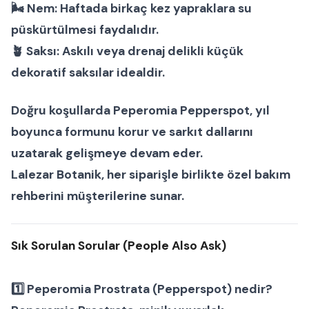
🌬
Nem:
Haftada birkaç kez yapraklara su
püskürtülmesi faydalıdır.
🪴
Saksı:
Askılı veya drenaj delikli küçük
dekoratif saksılar idealdir.
Doğru koşullarda
Peperomia Pepperspot
, yıl
boyunca formunu korur ve sarkıt dallarını
uzatarak gelişmeye devam eder.
Lalezar Botanik
, her siparişle birlikte özel bakım
rehberini müşterilerine sunar.
Sık Sorulan Sorular (People Also Ask)
1️⃣
Peperomia Prostrata (Pepperspot) nedir?