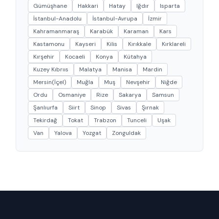
Gümüşhane
Hakkari
Hatay
Iğdır
Isparta
İstanbul-Anadolu
İstanbul-Avrupa
İzmir
Kahramanmaraş
Karabük
Karaman
Kars
Kastamonu
Kayseri
Kilis
Kırıkkale
Kırklareli
Kırşehir
Kocaeli
Konya
Kütahya
Kuzey Kıbrııs
Malatya
Manisa
Mardin
Mersin(İçel)
Muğla
Muş
Nevşehir
Niğde
Ordu
Osmaniye
Rize
Sakarya
Samsun
Şanlıurfa
Siirt
Sinop
Sivas
Şırnak
Tekirdağ
Tokat
Trabzon
Tunceli
Uşak
Van
Yalova
Yozgat
Zonguldak