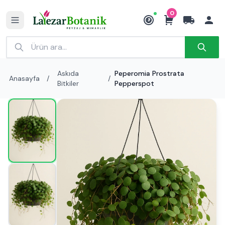
0
₺
Askıda
Peperomia Prostrata
Anasayfa
/
/
Bitkiler
Pepperspot