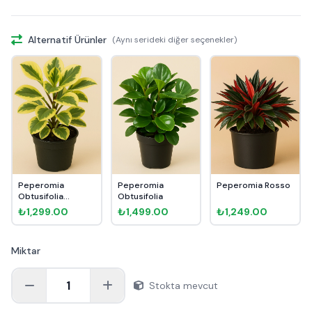
Alternatif Ürünler
(Aynı serideki diğer seçenekler)
Peperomia
Peperomia
Peperomia Rosso
Obtusifolia
Obtusifolia
Albomarginata
₺1,299.00
₺1,499.00
₺1,249.00
Miktar
1
Stokta mevcut