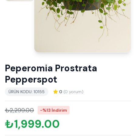
Peperomia Prostrata
Pepperspot
ÜRÜN KODU: 10155
0
(0 yorum)
₺2,299.00
-%13 İndirim
₺1,999.00