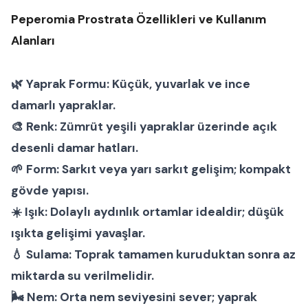
Peperomia Prostrata Özellikleri ve Kullanım
Alanları
🌿
Yaprak Formu:
Küçük, yuvarlak ve ince
damarlı yapraklar.
🎨
Renk:
Zümrüt yeşili yapraklar üzerinde açık
desenli damar hatları.
🌱
Form:
Sarkıt veya yarı sarkıt gelişim; kompakt
gövde yapısı.
☀️
Işık:
Dolaylı aydınlık ortamlar idealdir; düşük
ışıkta gelişimi yavaşlar.
💧
Sulama:
Toprak tamamen kuruduktan sonra az
miktarda su verilmelidir.
🌬
Nem:
Orta nem seviyesini sever; yaprak