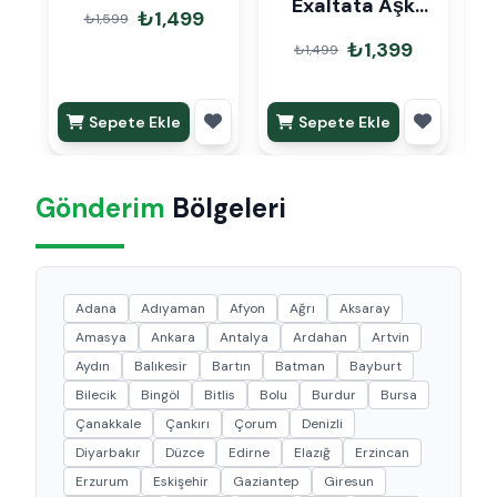
Exaltata Aşk
₺1,499
₺1,599
Merdiveni Askılı
₺1,399
₺1,499
Sepete Ekle
Sepete Ekle
Gönderim
Bölgeleri
Adana
Adıyaman
Afyon
Ağrı
Aksaray
Amasya
Ankara
Antalya
Ardahan
Artvin
Aydın
Balıkesir
Bartın
Batman
Bayburt
Bilecik
Bingöl
Bitlis
Bolu
Burdur
Bursa
Çanakkale
Çankırı
Çorum
Denizli
Diyarbakır
Düzce
Edirne
Elazığ
Erzincan
Erzurum
Eskişehir
Gaziantep
Giresun