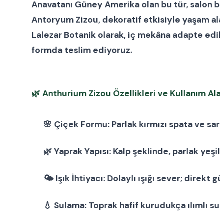
Anavatanı Güney Amerika olan bu tür,
salon b
Antoryum Zizou
, dekoratif etkisiyle yaşam al
Lalezar Botanik olarak, iç mekâna adapte edi
formda teslim ediyoruz.
🌿
Anthurium Zizou Özellikleri ve Kullanım Ala
🌸
Çiçek Formu:
Parlak kırmızı spata ve sar
🌿
Yaprak Yapısı:
Kalp şeklinde, parlak yeşil
🌤
Işık İhtiyacı:
Dolaylı ışığı sever; direkt 
💧
Sulama:
Toprak hafif kurudukça ılımlı su 