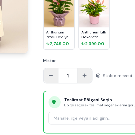
Anthurium
Anthurium Lilli
Zizou Hediye
Dekoratif
Paketli
Saksılı
₺2,749.00
₺2,399.00
Miktar
1
Stokta mevcut
Teslimat Bölgesi Seçin
Bölge seçerek teslimat seçeneklerini gör