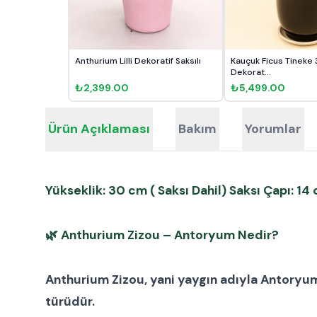
Anthurium Lilli Dekoratif Saksılı
Kauçuk Ficus Tineke
Dekorat...
₺2,399.00
₺5,499.00
Ürün Açıklaması
Bakım
Yorumlar
Yükseklik: 30 cm ( Saksı Dahil) Saksı Çapı: 14
🌿
Anthurium Zizou – Antoryum Nedir?
Anthurium Zizou
, yani yaygın adıyla
Antoryu
türüdür.