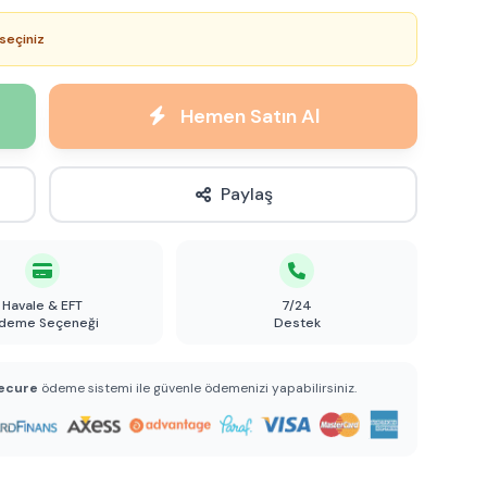
seçiniz
Hemen Satın Al
Paylaş
Havale & EFT
7/24
deme Seçeneği
Destek
ecure
ödeme sistemi ile güvenle ödemenizi yapabilirsiniz.