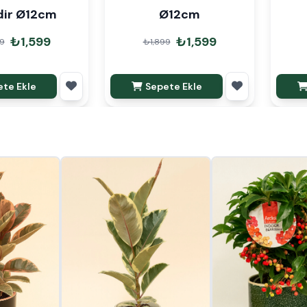
ndir Ø12cm
Ø12cm
₺1,599
₺1,599
9
₺1,899
te Ekle
Sepete Ekle