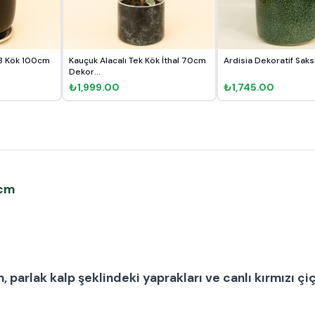
 3 Kök 100cm
Kauçuk Alacalı Tek Kök İthal 70cm
Ardisia Dekoratif Saksı
Dekor...
₺1,999.00
₺1,745.00
 cm
m
, parlak kalp şeklindeki yaprakları ve canlı kırmızı çi