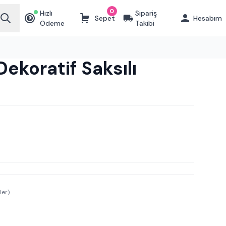
0
Hızlı
Sipariş
Sepet
Hesabım
₺
Ödeme
Takibi
ekoratif Saksılı
ler)