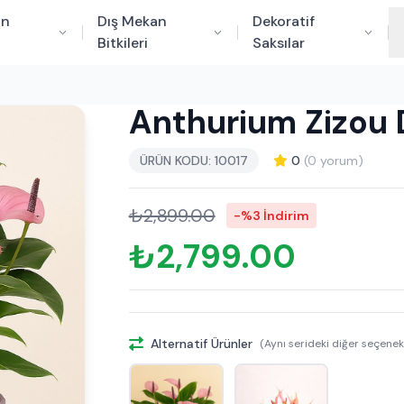
an
Dış Mekan
Dekoratif
Bitkileri
Saksılar
Anthurium Zizou D
ÜRÜN KODU: 10017
0
(0 yorum)
₺2,899.00
-%3 İndirim
₺2,799.00
Alternatif Ürünler
(Aynı serideki diğer seçenek