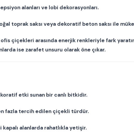
sepsiyon alanları ve lobi dekorasyonları.
oğal toprak saksı
veya
dekoratif beton saksı
ile mük
e
ofis çiçekleri
arasında enerjik renkleriyle fark yaratır
larda ise zarafet unsuru olarak öne çıkar.
koratif etki sunan bir
canlı bitki
dir.
n fazla tercih edilen çiçekli türdür.
i kapalı alanlarda rahatlıkla yetişir.