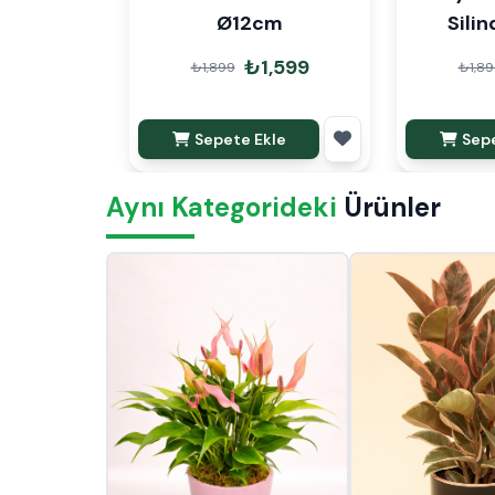
Ø12cm
Sili
₺1,599
₺1,899
₺1,89
Sepete Ekle
Sepe
Aynı Kategorideki
Ürünler