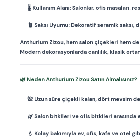
🌡
Kullanım Alanı:
Salonlar, ofis masaları, re
🪴
Saksı Uyumu:
Dekoratif seramik saksı
,
d
Anthurium Zizou, hem
salon çiçekleri
hem d
Modern dekorasyonlarda canlılık, klasik ortam
🌿
Neden Anthurium Zizou Satın Almalısınız?
🌺 Uzun süre çiçekli kalan, dört mevsim de
🌿
Salon bitkileri
ve
ofis bitkileri
arasında e
💧 Kolay bakımıyla ev, ofis, kafe ve otel gib