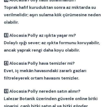
Toprak hafif kuruduktan sonra az miktarda su
verilmelidir; aşırı sulama kök çürümesine neden
olabilir.
3️⃣ Alocasia Polly az ışıkta yaşar mı?
Dolaylı ışığı sever; az ışıkta formunu koruyabilir,
ancak yaprak rengi daha koyu olabilir.
4️⃣ Alocasia Polly hava temizler mi?
Evet, iç mekân havasındaki zararlı gazları
filtreleyerek ortam havasını temizler.
5️⃣ Alocasia Polly nereden satın alınır?
Lalezar Botanik üzerinden güvenle
online bitki
siparişi
,
canlı bitki satın al
ve
bitki gönder