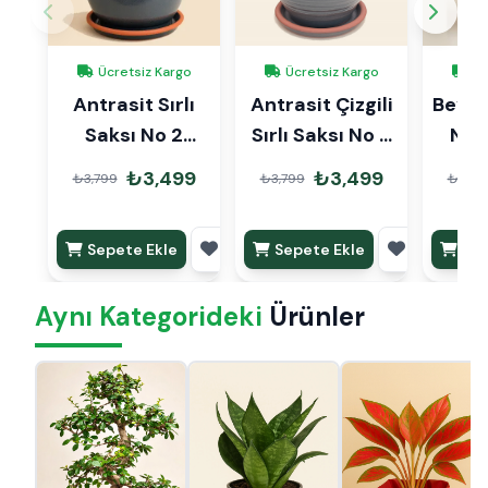
Ücretsiz Kargo
Ücretsiz Kargo
Üc
Antrasit Sırlı
Antrasit Çizgili
Beyaz 
Saksı No 2
Sırlı Saksı No 2
No 
Ø20cm
Ø20cm
₺3,499
₺3,499
₺3,799
₺3,799
₺3,79
Sepete Ekle
Sepete Ekle
Sep
Aynı Kategorideki
Ürünler