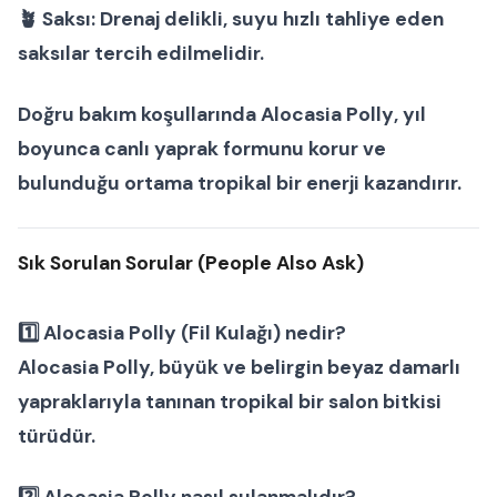
🪴
Saksı:
Drenaj delikli, suyu hızlı tahliye eden
saksılar tercih edilmelidir.
Doğru bakım koşullarında
Alocasia Polly
, yıl
boyunca canlı yaprak formunu korur ve
bulunduğu ortama tropikal bir enerji kazandırır.
Sık Sorulan Sorular (People Also Ask)
1️⃣ Alocasia Polly (Fil Kulağı) nedir?
Alocasia Polly, büyük ve belirgin beyaz damarlı
yapraklarıyla tanınan tropikal bir
salon bitkisi
türüdür.
2️⃣ Alocasia Polly nasıl sulanmalıdır?