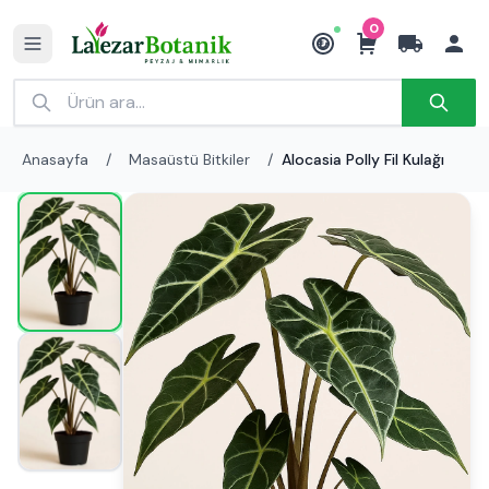
0
₺
Anasayfa
/
Masaüstü Bitkiler
/
Alocasia Polly Fil Kulağı