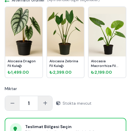
Alocasia Dragon
Alocasia Zebrina
Alocasia
Fil Kulağı
Fil Kulağı
Macrorrhiza Fil
Kulağı
₺1,499.00
₺2,399.00
₺2,199.00
Miktar
1
Stokta mevcut
Teslimat Bölgesi Seçin