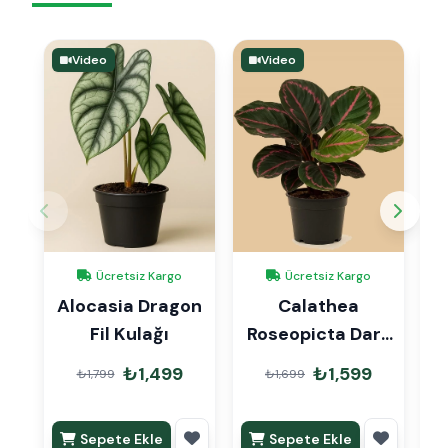
Video
Video
Ücretsiz Kargo
Ücretsiz Kargo
Alocasia Dragon
Calathea
Fil Kulağı
Roseopicta Dark
Dua Çiçeği
₺1,499
₺1,599
₺1,799
₺1,699
Sepete Ekle
Sepete Ekle