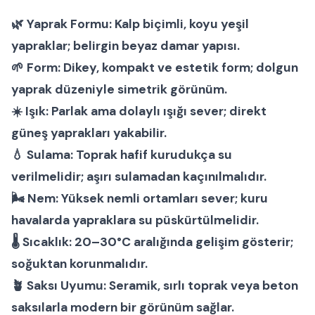
🌿
Yaprak Formu:
Kalp biçimli, koyu yeşil
yapraklar; belirgin beyaz damar yapısı.
🌱
Form:
Dikey, kompakt ve estetik form; dolgun
yaprak düzeniyle simetrik görünüm.
☀️
Işık:
Parlak ama dolaylı ışığı sever; direkt
güneş yaprakları yakabilir.
💧
Sulama:
Toprak hafif kurudukça su
verilmelidir; aşırı sulamadan kaçınılmalıdır.
🌬
Nem:
Yüksek nemli ortamları sever; kuru
havalarda yapraklara su püskürtülmelidir.
🌡
Sıcaklık:
20–30°C aralığında gelişim gösterir;
soğuktan korunmalıdır.
🪴
Saksı Uyumu:
Seramik, sırlı toprak veya beton
saksılarla modern bir görünüm sağlar.