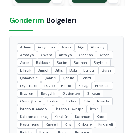
Gönderim
Bölgeleri
Adana
Adıyaman
Afyon
Ağrı
Aksaray
Amasya
Ankara
Antalya
Ardahan
Artvin
Aydın
Balıkesir
Bartın
Batman
Bayburt
Bilecik
Bingöl
Bitlis
Bolu
Burdur
Bursa
Çanakkale
Çankırı
Çorum
Denizli
Diyarbakır
Düzce
Edirne
Elazığ
Erzincan
Erzurum
Eskişehir
Gaziantep
Giresun
Gümüşhane
Hakkari
Hatay
Iğdır
Isparta
İstanbul-Anadolu
İstanbul-Avrupa
İzmir
Kahramanmaraş
Karabük
Karaman
Kars
Kastamonu
Kayseri
Kilis
Kırıkkale
Kırklareli
Kırşehir
Kocaeli
Konya
Kütahya