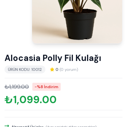
Alocasia Polly Fil Kulağı
ÜRÜN KODU: 10012
0
(0 yorum)
₺1,199.00
-%8 İndirim
₺1,099.00
Alternatif Ürünler
(Aynı serideki diğer seçenekler)