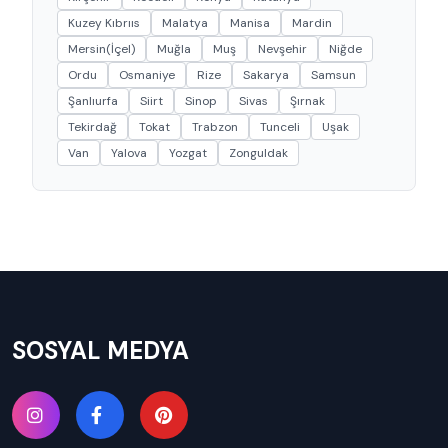
Kuzey Kıbrııs
Malatya
Manisa
Mardin
Mersin(İçel)
Muğla
Muş
Nevşehir
Niğde
Ordu
Osmaniye
Rize
Sakarya
Samsun
Şanlıurfa
Siirt
Sinop
Sivas
Şırnak
Tekirdağ
Tokat
Trabzon
Tunceli
Uşak
Van
Yalova
Yozgat
Zonguldak
SOSYAL MEDYA