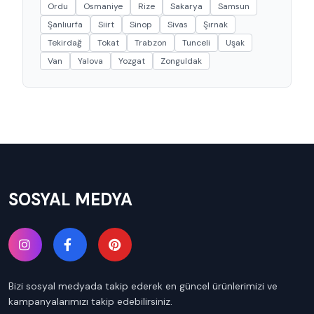
Ordu
Osmaniye
Rize
Sakarya
Samsun
Şanlıurfa
Siirt
Sinop
Sivas
Şırnak
Tekirdağ
Tokat
Trabzon
Tunceli
Uşak
Van
Yalova
Yozgat
Zonguldak
SOSYAL MEDYA
Bizi sosyal medyada takip ederek en güncel ürünlerimizi ve
kampanyalarımızı takip edebilirsiniz.