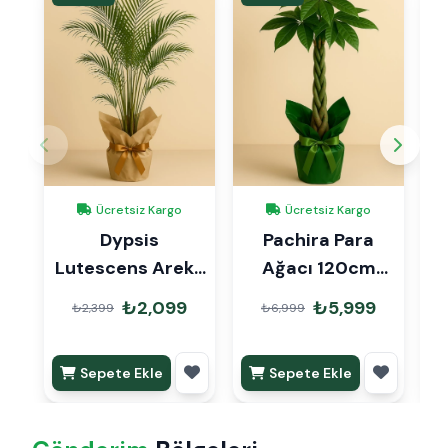
Ücretsiz Kargo
Ücretsiz Kargo
Dypsis
Pachira Para
Lutescens Areka
Ağacı 120cm
Palmiyesi 90cm
Hediye Paketli
₺2,099
₺5,999
₺2,399
₺6,999
Hediye Paketli
Sepete Ekle
Sepete Ekle