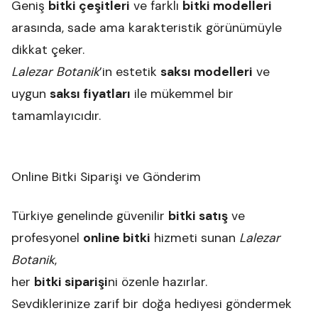
Geniş
bitki çeşitleri
ve farklı
bitki modelleri
arasında, sade ama karakteristik görünümüyle
dikkat çeker.
Lalezar Botanik
’in estetik
saksı modelleri
ve
uygun
saksı fiyatları
ile mükemmel bir
tamamlayıcıdır.
Online Bitki Siparişi ve Gönderim
Türkiye genelinde güvenilir
bitki satış
ve
profesyonel
online bitki
hizmeti sunan
Lalezar
Botanik
,
her
bitki siparişi
ni özenle hazırlar.
Sevdiklerinize zarif bir doğa hediyesi göndermek