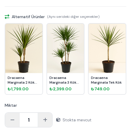
Alternatif Ürünler
(Aynı serideki diğer seçenekler)
Dracaena
Dracaena
Dracaena
Marginata 2 Kök
Marginata 3 Kök
Marginata Tek Kök
90cm
110cm
₺1,799.00
₺2,399.00
₺749.00
Miktar
1
Stokta mevcut