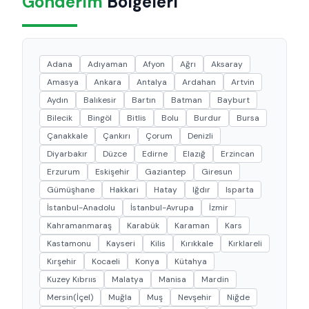
Gönderim
Bölgeleri
Adana
Adıyaman
Afyon
Ağrı
Aksaray
Amasya
Ankara
Antalya
Ardahan
Artvin
Aydın
Balıkesir
Bartın
Batman
Bayburt
Bilecik
Bingöl
Bitlis
Bolu
Burdur
Bursa
Çanakkale
Çankırı
Çorum
Denizli
Diyarbakır
Düzce
Edirne
Elazığ
Erzincan
Erzurum
Eskişehir
Gaziantep
Giresun
Gümüşhane
Hakkari
Hatay
Iğdır
Isparta
İstanbul-Anadolu
İstanbul-Avrupa
İzmir
Kahramanmaraş
Karabük
Karaman
Kars
Kastamonu
Kayseri
Kilis
Kırıkkale
Kırklareli
Kırşehir
Kocaeli
Konya
Kütahya
Kuzey Kıbrııs
Malatya
Manisa
Mardin
Mersin(İçel)
Muğla
Muş
Nevşehir
Niğde