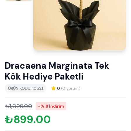
Dracaena Marginata Tek
Kök Hediye Paketli
ÜRÜN KODU: 10521
0
(0 yorum)
₺1,099.00
-%18 İndirim
₺899.00