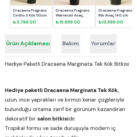
Dracaena Fragrans
Dracaena Fragrans
Dracaena Fragrans
Cintho 3 Kök 110cm
Warneckii Anaç
Riki Anaç 140 cm
140cm
₺3,799.00
₺15,999.00
₺13,999.00
Ürün Açıklaması
Bakım
Yorumlar
Hediye Paketli Dracaena Marginata Tek Kök Bitkisi
Hediye paketli Dracaena Marginata Tek Kök
,
uzun, ince yaprakları ve kırmızı kenar çizgileriyle
bulunduğu ortama zarif bir görünüm kazandıran
dekoratif bir
salon bitkisi
dir.
Tropikal formu ve sade duruşuyla modern iç