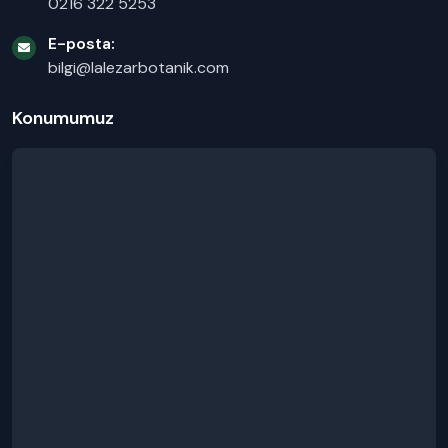
0216 322 5253
E-posta:
bilgi@lalezarbotanik.com
Konumumuz