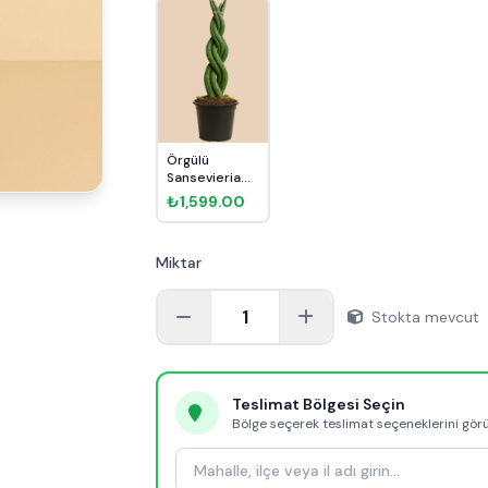
Örgülü
Sansevieria
Paşa Kılıcı
₺1,599.00
İthal
Miktar
1
Stokta mevcut
Teslimat Bölgesi Seçin
Bölge seçerek teslimat seçeneklerini gör