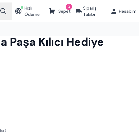
0
Hızlı
Sipariş
Sepet
Hesabım
₺
Ödeme
Takibi
ia Paşa Kılıcı Hediye
ler)