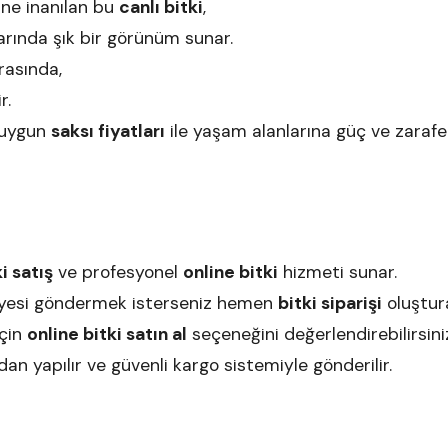
ine inanılan bu
canlı bitki
,
larında şık bir görünüm sunar.
rasında,
ir.
uygun
saksı fiyatları
ile yaşam alanlarına güç ve zarafe
i satış
ve profesyonel
online bitki
hizmeti sunar.
diyesi göndermek isterseniz hemen
bitki siparişi
oluştura
için
online bitki satın al
seçeneğini değerlendirebilirsin
an yapılır ve güvenli kargo sistemiyle gönderilir.