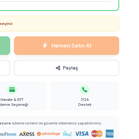
seçiniz
Hemen Satın Al
Paylaş
Havale & EFT
7/24
deme Seçeneği
Destek
ecure
ödeme sistemi ile güvenle ödemenizi yapabilirsiniz.