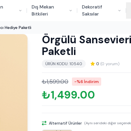
an
Dış Mekan
Dekoratif
Bitkileri
Saksılar
lıcı Hediye Paketli
Örgülü Sansevier
Paketli
ÜRÜN KODU: 10540
0
(0 yorum)
₺1,599.00
-%6 İndirim
₺1,499.00
Alternatif Ürünler
(Aynı serideki diğer seçenek