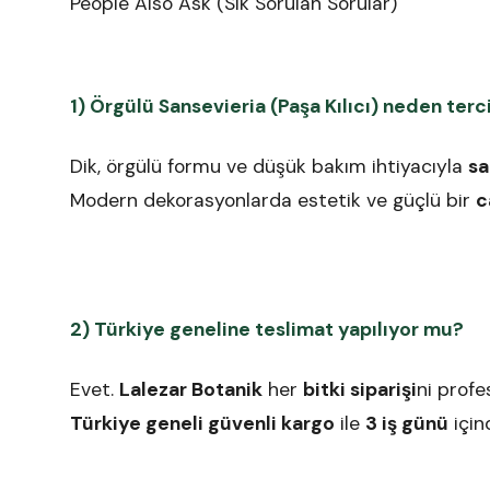
People Also Ask (Sık Sorulan Sorular)
1) Örgülü Sansevieria (Paşa Kılıcı) neden terci
Dik, örgülü formu ve düşük bakım ihtiyacıyla
sa
Modern dekorasyonlarda estetik ve güçlü bir
c
2) Türkiye geneline teslimat yapılıyor mu?
Evet.
Lalezar Botanik
her
bitki siparişi
ni prof
Türkiye geneli güvenli kargo
ile
3 iş günü
için