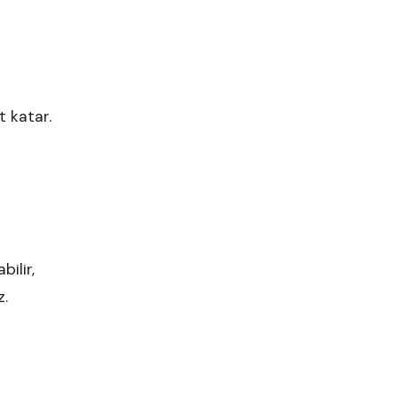
t katar.
bilir,
iz.