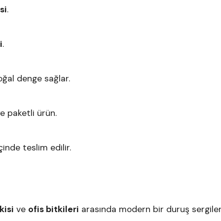
si
.
i
.
ğal denge sağlar.
ye paketli ürün.
çinde teslim edilir.
kisi
ve
ofis bitkileri
arasında modern bir duruş sergile