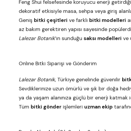
Feng Shui felsefesinde koruyucu enerji getirdiğ
dekoratif etkisiyle masa, sehpa veya giriş alan
Geniş
bitki çeşitleri
ve farklı
bitki modelleri
a
az bakım gerektiren yapısı sayesinde popülerd
Lalezar Botanik
’in sunduğu
saksı modelleri
ve 
Online Bitki Siparişi ve Gönderim
Lalezar Botanik
, Türkiye genelinde güvenilir
bitk
Sevdiklerinize uzun ömürlü ve şık bir doğa he
ya da yaşam alanınıza güçlü bir enerji katmak 
Tüm
bitki gönder
işlemleri
uzman ekip
tarafınd