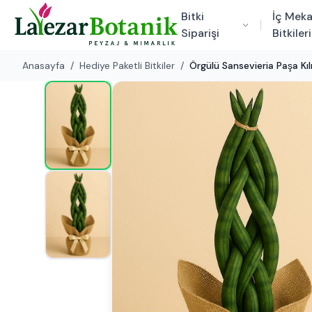
Bitki
İç Mek
Siparişi
Bitkileri
Anasayfa
/
Hediye Paketli Bitkiler
/
Örgülü Sansevieria Paşa Kı