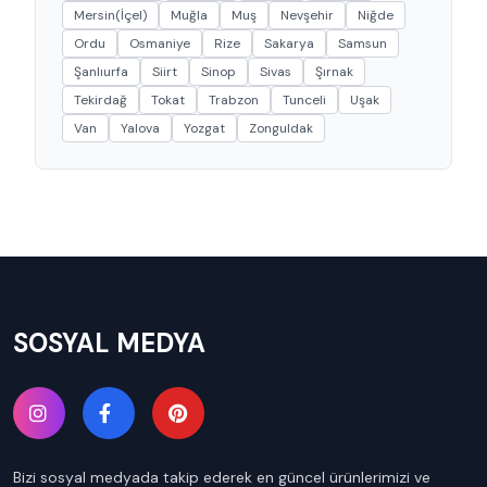
Mersin(İçel)
Muğla
Muş
Nevşehir
Niğde
Ordu
Osmaniye
Rize
Sakarya
Samsun
Şanlıurfa
Siirt
Sinop
Sivas
Şırnak
Tekirdağ
Tokat
Trabzon
Tunceli
Uşak
Van
Yalova
Yozgat
Zonguldak
SOSYAL MEDYA
Bizi sosyal medyada takip ederek en güncel ürünlerimizi ve