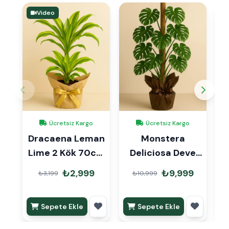
Video
Ücretsiz Kargo
Ücretsiz Kargo
Dracaena Leman
Monstera
Lime 2 Kök 70cm
Deliciosa Deve
Hediye Paketli
Tabanı 130 cm
₺2,999
₺9,999
₺3,199
₺10,999
Mons Çubuklu
Sepete Ekle
Sepete Ekle