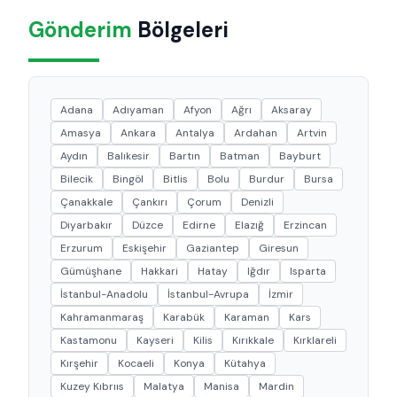
Gönderim
Bölgeleri
Adana
Adıyaman
Afyon
Ağrı
Aksaray
Amasya
Ankara
Antalya
Ardahan
Artvin
Aydın
Balıkesir
Bartın
Batman
Bayburt
Bilecik
Bingöl
Bitlis
Bolu
Burdur
Bursa
Çanakkale
Çankırı
Çorum
Denizli
Diyarbakır
Düzce
Edirne
Elazığ
Erzincan
Erzurum
Eskişehir
Gaziantep
Giresun
Gümüşhane
Hakkari
Hatay
Iğdır
Isparta
İstanbul-Anadolu
İstanbul-Avrupa
İzmir
Kahramanmaraş
Karabük
Karaman
Kars
Kastamonu
Kayseri
Kilis
Kırıkkale
Kırklareli
Kırşehir
Kocaeli
Konya
Kütahya
Kuzey Kıbrııs
Malatya
Manisa
Mardin