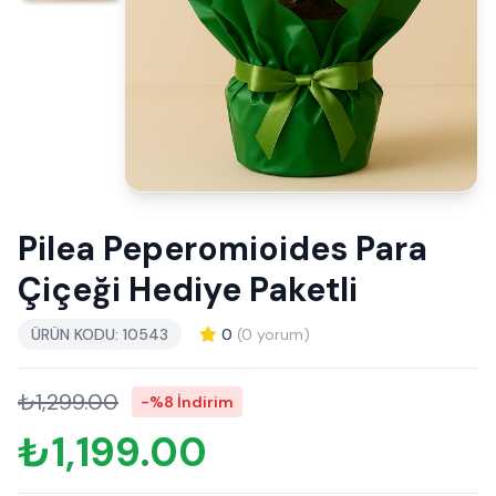
Pilea Peperomioides Para
Çiçeği Hediye Paketli
ÜRÜN KODU: 10543
0
(0 yorum)
₺1,299.00
-%8 İndirim
₺1,199.00