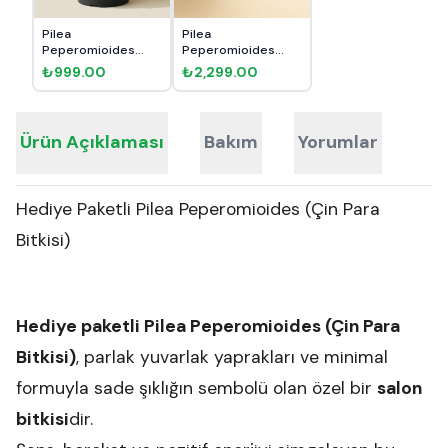
Pilea
Pilea
Peperomioides
Peperomioides
Para Çiçeği
Para Çiçeği Askılı
₺999.00
₺2,299.00
Ürün Açıklaması
Bakım
Yorumlar
Hediye Paketli Pilea Peperomioides (Çin Para
Bitkisi)
Hediye paketli Pilea Peperomioides (Çin Para
Bitkisi)
, parlak yuvarlak yaprakları ve minimal
formuyla sade şıklığın sembolü olan özel bir
salon
bitkisi
dir.