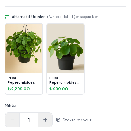
Alternatif Ürünler
(Aynı serideki diğer seçenekler)
Pilea
Pilea
Peperomioides
Peperomioides
Para Çiçeği Askılı
Para Çiçeği
₺2,299.00
₺999.00
Miktar
1
Stokta mevcut