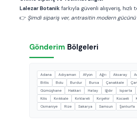
Lalezar Botanik
farkıyla güvenli alışveriş, hızl
👉
Şimdi sipariş ver, antrasitin modern gücünü
Gönderim
Bölgeleri
Adana
Adıyaman
Afyon
Ağrı
Aksaray
A
Bitlis
Bolu
Burdur
Bursa
Çanakkale
Çan
Gümüşhane
Hakkari
Hatay
Iğdır
Isparta
Kilis
Kırıkkale
Kırklareli
Kırşehir
Kocaeli
Osmaniye
Rize
Sakarya
Samsun
Şanlıurfa