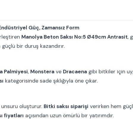
Endüstriyel Güç, Zamansız Form
rleştiren
Manolya Beton Saksı No:5 Ø49cm Antrasit
, 
güçlü bir duruş kazandırır.
a Palmiyesi
,
Monstera
ve
Dracaena
gibi bitkiler için u
sı
kategorisinde sade şıklığıyla öne çıkar.
 unsuru oluşturur.
Bitki saksı siparişi
verirken hem güçlü
ı fiyatları
açısından uzun ömürlü bir yatırımdır.