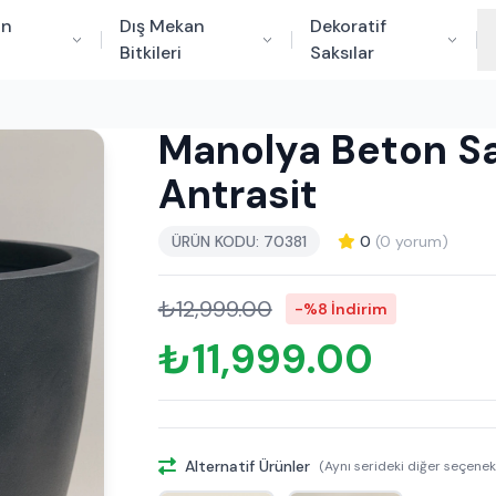
an
Dış Mekan
Dekoratif
Bitkileri
Saksılar
Manolya Beton S
Antrasit
ÜRÜN KODU: 70381
0
(0 yorum)
₺12,999.00
-%8 İndirim
₺11,999.00
Alternatif Ürünler
(Aynı serideki diğer seçenek