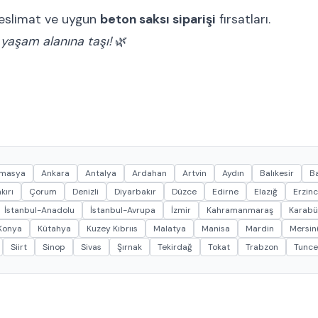
ı teslimat ve uygun
beton saksı siparişi
fırsatları.
 yaşam alanına taşı!
🌿
masya
Ankara
Antalya
Ardahan
Artvin
Aydın
Balıkesir
Ba
kırı
Çorum
Denizli
Diyarbakır
Düzce
Edirne
Elazığ
Erzin
İstanbul-Anadolu
İstanbul-Avrupa
İzmir
Kahramanmaraş
Karabü
Konya
Kütahya
Kuzey Kıbrııs
Malatya
Manisa
Mardin
Mersin(
Siirt
Sinop
Sivas
Şırnak
Tekirdağ
Tokat
Trabzon
Tunce