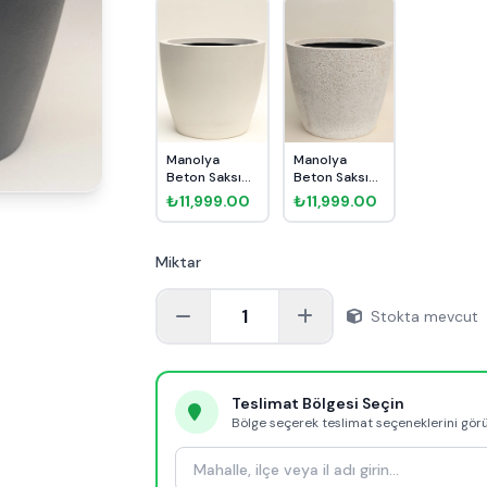
Manolya
Manolya
Beton Saksı
Beton Saksı
No 5 Ø49cm
No 5 Ø49cm
₺11,999.00
₺11,999.00
Beyaz
Kırçıllı
Miktar
1
Stokta mevcut
Teslimat Bölgesi Seçin
Bölge seçerek teslimat seçeneklerini gör