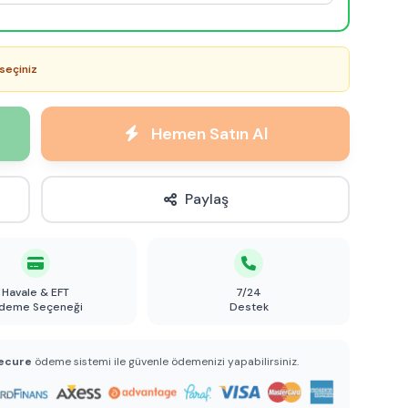
seçiniz
Hemen Satın Al
Paylaş
Havale & EFT
7/24
deme Seçeneği
Destek
ecure
ödeme sistemi ile güvenle ödemenizi yapabilirsiniz.