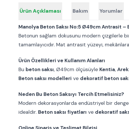
Ürün Açıklaması
Bakım
Yorumlar
Manolya Beton Saksı No:5 Ø49cm Antrasit – 
Betonun sağlam dokusunu modern çizgilerle bi
tamamlayıcıdır. Mat antrasit yüzeyi, mekânlara 
Ürün Özellikleri ve Kullanım Alanları
Bu
beton saksı
, Ø49cm ölçüsüyle
Kentia
,
Arek
Beton saksı modelleri
ve
dekoratif beton sak
Neden Bu Beton Saksıyı Tercih Etmelisiniz?
Modern dekorasyonlarda endüstriyel bir denge
idealdir.
Beton saksı fiyatları
ve
dekoratif saks
Online Sipariş ve Teslimat Bilgisi