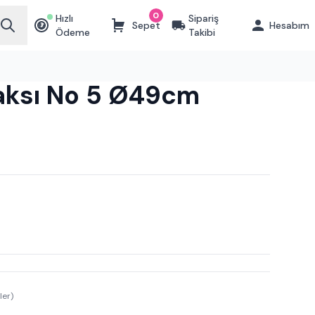
0
Hızlı
Sipariş
Sepet
Hesabım
₺
Ödeme
Takibi
aksı No 5 Ø49cm
ler)