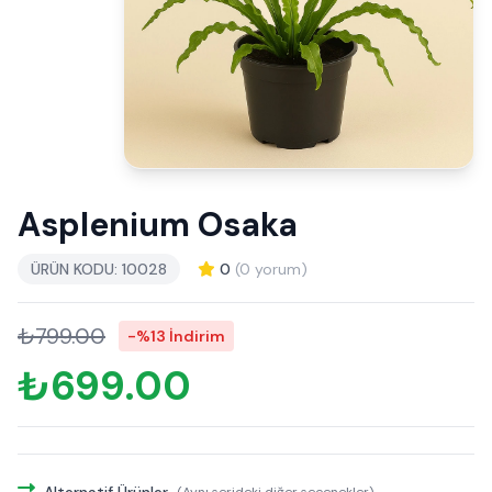
Asplenium Osaka
ÜRÜN KODU: 10028
0
(0 yorum)
₺799.00
-%13 İndirim
₺699.00
Alternatif Ürünler
(Aynı serideki diğer seçenekler)