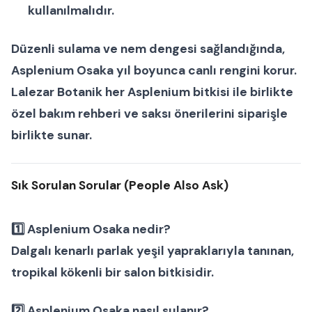
kullanılmalıdır.
Düzenli sulama ve nem dengesi sağlandığında,
Asplenium Osaka
yıl boyunca canlı rengini korur.
Lalezar Botanik her
Asplenium bitkisi
ile birlikte
özel bakım rehberi ve saksı önerilerini siparişle
birlikte sunar.
Sık Sorulan Sorular (People Also Ask)
1️⃣ Asplenium Osaka nedir?
Dalgalı kenarlı parlak yeşil yapraklarıyla tanınan,
tropikal kökenli bir
salon bitkisi
dir.
2️⃣ Asplenium Osaka nasıl sulanır?