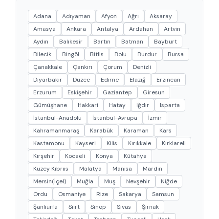
Adana
Adıyaman
Afyon
Ağrı
Aksaray
Amasya
Ankara
Antalya
Ardahan
Artvin
Aydın
Balıkesir
Bartın
Batman
Bayburt
Bilecik
Bingöl
Bitlis
Bolu
Burdur
Bursa
Çanakkale
Çankırı
Çorum
Denizli
Diyarbakır
Düzce
Edirne
Elazığ
Erzincan
Erzurum
Eskişehir
Gaziantep
Giresun
Gümüşhane
Hakkari
Hatay
Iğdır
Isparta
İstanbul-Anadolu
İstanbul-Avrupa
İzmir
Kahramanmaraş
Karabük
Karaman
Kars
Kastamonu
Kayseri
Kilis
Kırıkkale
Kırklareli
Kırşehir
Kocaeli
Konya
Kütahya
Kuzey Kıbrııs
Malatya
Manisa
Mardin
Mersin(İçel)
Muğla
Muş
Nevşehir
Niğde
Ordu
Osmaniye
Rize
Sakarya
Samsun
Şanlıurfa
Siirt
Sinop
Sivas
Şırnak