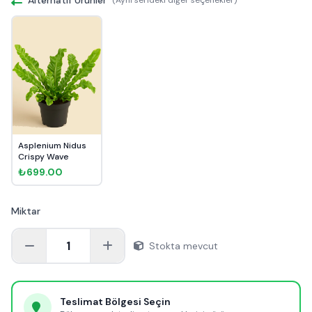
Asplenium Nidus
Crispy Wave
₺699.00
Miktar
1
Stokta mevcut
Teslimat Bölgesi Seçin