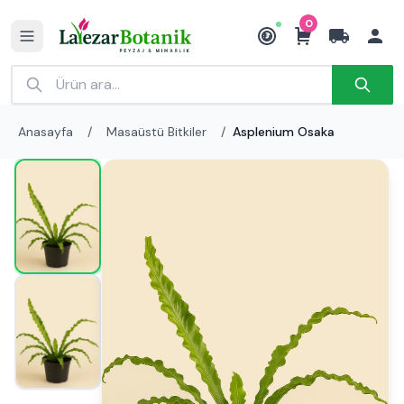
0
₺
Anasayfa
/
Masaüstü Bitkiler
/
Asplenium Osaka