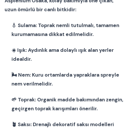
Asplenium Osaka
, kolay bakımıyla öne çıkan,
uzun ömürlü bir
canlı bitki
dir:
💧
Sulama:
Toprak nemli tutulmalı, tamamen
kurumamasına dikkat edilmelidir.
☀️
Işık:
Aydınlık ama dolaylı ışık alan yerler
idealdir.
🌬
Nem:
Kuru ortamlarda yapraklara spreyle
nem verilmelidir.
🌱
Toprak:
Organik madde bakımından zengin,
geçirgen toprak karışımları önerilir.
🪴
Saksı:
Drenajlı
dekoratif saksı modelleri