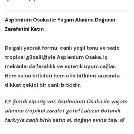
Asplenium Osaka ile Yaşam Alanına Doğanın
Zarafetini Katın
Dalgalı yaprak formu, canlı yeşil tonu ve sade
tropikal güzelliğiyle
Asplenium Osaka
, iç
mekânlarda ferahlık ve estetik uyum sağlar.
Hem
salon bitkileri
hem
ofis bitkileri
arasında
dikkat çekici bir
canlı bitki
dir.
👉
Şimdi sipariş ver, Asplenium Osaka ile yaşam
alanına tropikal zarafet getir! Lalezar Botanik
farkıyla canlı bitki satın al, doğayı evine taşı.
🌿