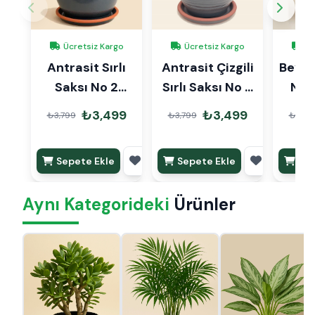
Ücretsiz Kargo
Ücretsiz Kargo
Üc
Antrasit Sırlı
Antrasit Çizgili
Beyaz 
Saksı No 2
Sırlı Saksı No 2
No 
Ø20cm
Ø20cm
₺3,499
₺3,499
₺3,799
₺3,799
₺3,79
Sepete Ekle
Sepete Ekle
Sep
Aynı Kategorideki
Ürünler