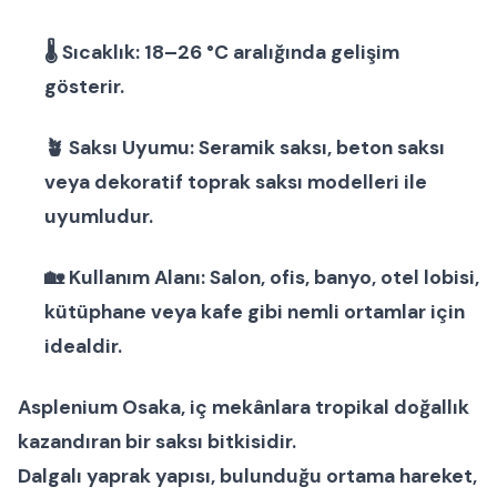
🌡
Sıcaklık:
18–26 °C aralığında gelişim
gösterir.
🪴
Saksı Uyumu:
Seramik saksı
,
beton saksı
veya
dekoratif toprak saksı modelleri
ile
uyumludur.
🏡
Kullanım Alanı:
Salon, ofis, banyo, otel lobisi,
kütüphane veya kafe gibi nemli ortamlar için
idealdir.
Asplenium Osaka
, iç mekânlara tropikal doğallık
kazandıran bir
saksı bitkisi
dir.
Dalgalı yaprak yapısı, bulunduğu ortama hareket,