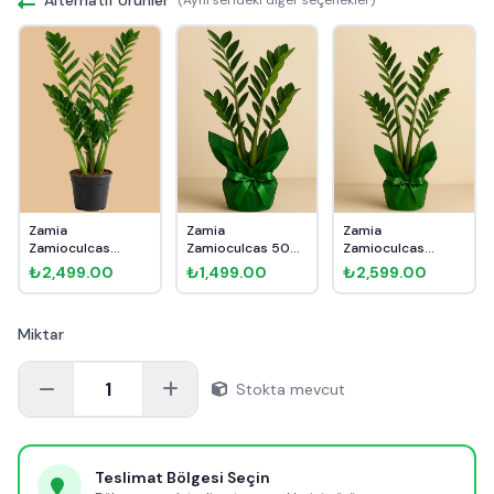
Zamia
Zamia
Zamia
Zamioculcas
Zamioculcas 50
Zamioculcas
90cm
cm Hediye Paketli
90cm Hediye
₺2,499.00
₺1,499.00
₺2,599.00
Paketli
Miktar
1
Stokta mevcut
Teslimat Bölgesi Seçin