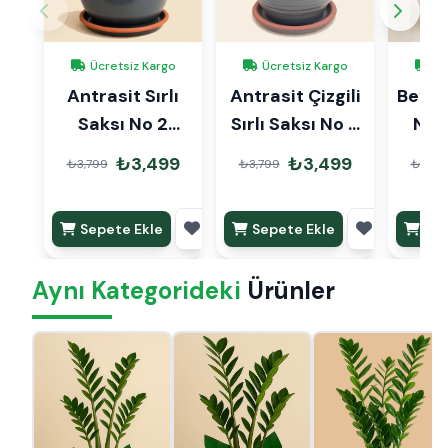
Ücretsiz Kargo
Ücretsiz Kargo
Üc
Antrasit Sırlı
Antrasit Çizgili
Beyaz 
Saksı No 2
Sırlı Saksı No 2
No 
Ø20cm
Ø20cm
₺3,499
₺3,499
₺3,799
₺3,799
₺3,79
Sepete Ekle
Sepete Ekle
Sep
Aynı Kategorideki
Ürünler