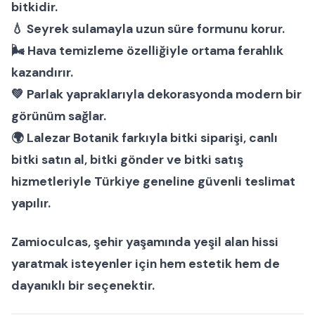
bitki
dir.
💧 Seyrek sulamayla uzun süre formunu korur.
🌬 Hava temizleme özelliğiyle ortama ferahlık
kazandırır.
💚 Parlak yapraklarıyla dekorasyonda modern bir
görünüm sağlar.
🌍
Lalezar Botanik
farkıyla
bitki siparişi
,
canlı
bitki satın al
,
bitki gönder
ve
bitki satış
hizmetleriyle Türkiye geneline güvenli teslimat
yapılır.
Zamioculcas, şehir yaşamında yeşil alan hissi
yaratmak isteyenler için hem estetik hem de
dayanıklı bir seçenektir.