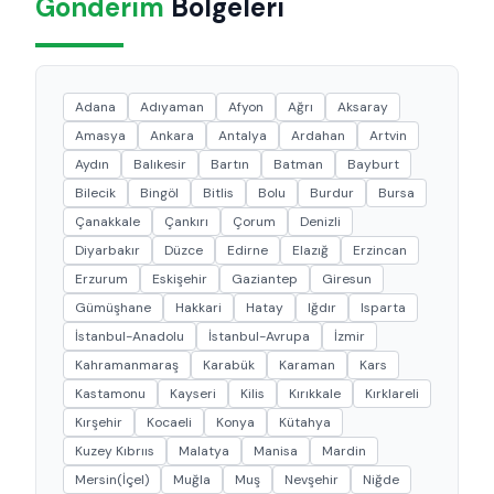
Gönderim
Bölgeleri
Adana
Adıyaman
Afyon
Ağrı
Aksaray
Amasya
Ankara
Antalya
Ardahan
Artvin
Aydın
Balıkesir
Bartın
Batman
Bayburt
Bilecik
Bingöl
Bitlis
Bolu
Burdur
Bursa
Çanakkale
Çankırı
Çorum
Denizli
Diyarbakır
Düzce
Edirne
Elazığ
Erzincan
Erzurum
Eskişehir
Gaziantep
Giresun
Gümüşhane
Hakkari
Hatay
Iğdır
Isparta
İstanbul-Anadolu
İstanbul-Avrupa
İzmir
Kahramanmaraş
Karabük
Karaman
Kars
Kastamonu
Kayseri
Kilis
Kırıkkale
Kırklareli
Kırşehir
Kocaeli
Konya
Kütahya
Kuzey Kıbrııs
Malatya
Manisa
Mardin
Mersin(İçel)
Muğla
Muş
Nevşehir
Niğde