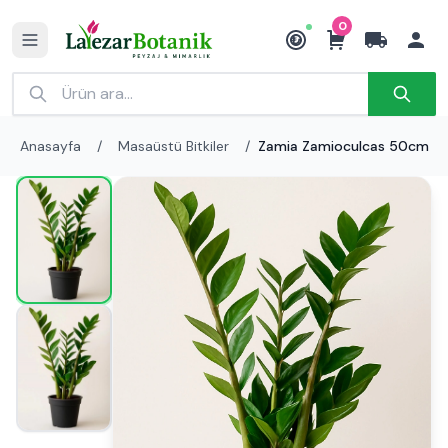
0
₺
Anasayfa
/
Masaüstü Bitkiler
/
Zamia Zamioculcas 50cm