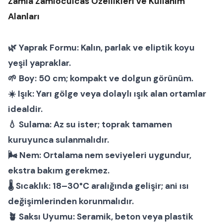
Zamia Zamioculcas Özellikleri ve Kullanım
Alanları
🌿
Yaprak Formu:
Kalın, parlak ve eliptik koyu
yeşil yapraklar.
🌱
Boy:
50 cm; kompakt ve dolgun görünüm.
☀️
Işık:
Yarı gölge veya dolaylı ışık alan ortamlar
idealdir.
💧
Sulama:
Az su ister; toprak tamamen
kuruyunca sulanmalıdır.
🌬
Nem:
Ortalama nem seviyeleri uygundur,
ekstra bakım gerekmez.
🌡
Sıcaklık:
18–30°C aralığında gelişir; ani ısı
değişimlerinden korunmalıdır.
🪴
Saksı Uyumu:
Seramik, beton veya plastik