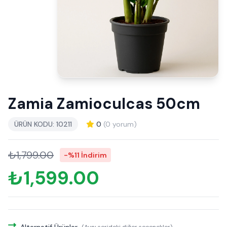
Zamia Zamioculcas 50cm
ÜRÜN KODU: 10211
0
(0 yorum)
₺1,799.00
-%11 İndirim
₺1,599.00
Alternatif Ürünler
(Aynı serideki diğer seçenekler)