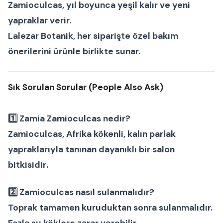
Zamioculcas
, yıl boyunca yeşil kalır ve yeni
yapraklar verir.
Lalezar Botanik
, her siparişte özel bakım
önerilerini ürünle birlikte sunar.
Sık Sorulan Sorular (People Also Ask)
1️⃣
Zamia Zamioculcas nedir?
Zamioculcas, Afrika kökenli, kalın parlak
yapraklarıyla tanınan dayanıklı bir
salon
bitkisidir
.
2️⃣
Zamioculcas nasıl sulanmalıdır?
Toprak tamamen kuruduktan sonra sulanmalıdır.
Fazla su köklere zarar verebilir.