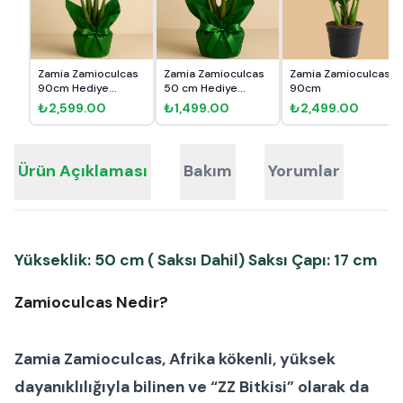
Zamia Zamioculcas
Zamia Zamioculcas
Zamia Zamioculcas
90cm Hediye
50 cm Hediye
90cm
Paketli
Paketli
₺2,599.00
₺1,499.00
₺2,499.00
Ürün Açıklaması
Bakım
Yorumlar
Yükseklik: 50 cm ( Saksı Dahil) Saksı Çapı: 17 cm
Zamioculcas Nedir?
Zamia Zamioculcas, Afrika kökenli, yüksek
dayanıklılığıyla bilinen ve “ZZ Bitkisi” olarak da