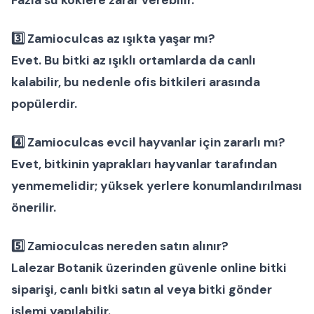
3️⃣
Zamioculcas az ışıkta yaşar mı?
Evet. Bu bitki az ışıklı ortamlarda da canlı
kalabilir, bu nedenle
ofis bitkileri
arasında
popülerdir.
4️⃣
Zamioculcas evcil hayvanlar için zararlı mı?
Evet, bitkinin yaprakları hayvanlar tarafından
yenmemelidir; yüksek yerlere konumlandırılması
önerilir.
5️⃣
Zamioculcas nereden satın alınır?
Lalezar Botanik
üzerinden güvenle
online bitki
siparişi
,
canlı bitki satın al
veya
bitki gönder
işlemi yapılabilir.