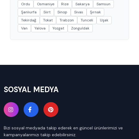
Ordu
Osmaniye
Rize
Sakarya
Samsun
Şanlıurfa
Siirt
Sinop
Sivas
Şırnak
Tekirdağ
Tokat
Trabzon
Tunceli
Uşak
Van
Yalova
Yozgat
Zonguldak
SOSYAL MEDYA
Bizi sosyal medyada takip ederek en güncel ürünlerimizi ve
kampanyalarımızı takip edebilirsiniz.