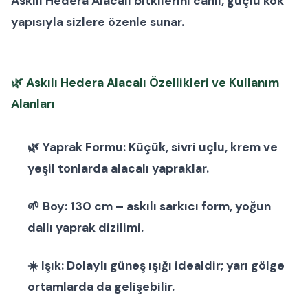
Askılı Hedera Alacalı bitkilerini
canlı, güçlü kök
yapısıyla sizlere özenle sunar.
🌿
Askılı Hedera Alacalı Özellikleri ve Kullanım
Alanları
🌿
Yaprak Formu:
Küçük, sivri uçlu, krem ve
yeşil tonlarda alacalı yapraklar.
🌱
Boy:
130 cm – askılı sarkıcı form, yoğun
dallı yaprak dizilimi.
☀️
Işık:
Dolaylı güneş ışığı idealdir; yarı gölge
ortamlarda da gelişebilir.