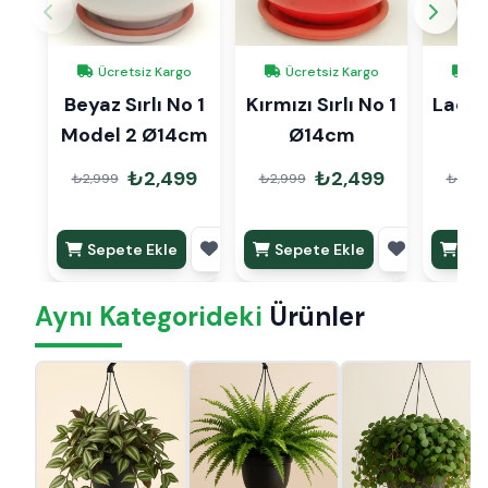
Ücretsiz Kargo
Ücretsiz Kargo
Üc
Beyaz Sırlı No 1
Kırmızı Sırlı No 1
Lacive
Model 2 Ø14cm
Ø14cm
1 
₺2,499
₺2,499
₺2,999
₺2,999
₺2,99
Sepete Ekle
Sepete Ekle
Sep
Aynı Kategorideki
Ürünler