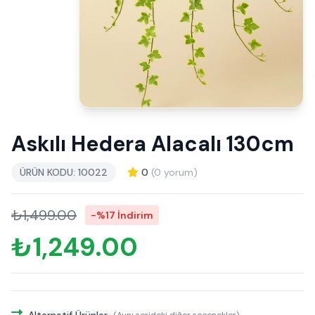
Askılı Hedera Alacalı 130cm
ÜRÜN KODU: 10022
0
(0 yorum)
₺1,499.00
-%17 İndirim
₺1,249.00
Alternatif Ürünler
(Aynı serideki diğer seçenekler)