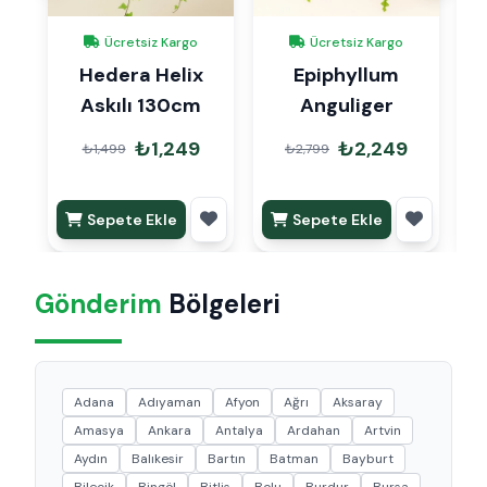
Ücretsiz Kargo
Ücretsiz Kargo
Hedera Helix
Epiphyllum
Askılı 130cm
Anguliger
₺1,249
₺2,249
₺1,499
₺2,799
Sepete Ekle
Sepete Ekle
Gönderim
Bölgeleri
Adana
Adıyaman
Afyon
Ağrı
Aksaray
Amasya
Ankara
Antalya
Ardahan
Artvin
Aydın
Balıkesir
Bartın
Batman
Bayburt
Bilecik
Bingöl
Bitlis
Bolu
Burdur
Bursa