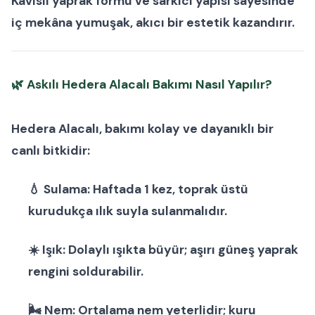
Kavisli yaprak formu ve sarkıcı yapısı sayesinde
iç mekâna yumuşak, akıcı bir estetik kazandırır.
🌿
Askılı Hedera Alacalı Bakımı Nasıl Yapılır?
Hedera Alacalı
, bakımı kolay ve dayanıklı bir
canlı bitki
dir:
💧
Sulama:
Haftada 1 kez, toprak üstü
kurudukça ılık suyla sulanmalıdır.
☀️
Işık:
Dolaylı ışıkta büyür; aşırı güneş yaprak
rengini soldurabilir.
🌬
Nem:
Ortalama nem yeterlidir; kuru