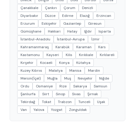
Çanakkale
Çankırı
Çorum
Denizli
Diyarbakır
Düzce
Edirne
Elazığ
Erzincan
Erzurum
Eskişehir
Gaziantep
Giresun
Gümüşhane
Hakkari
Hatay
Iğdır
Isparta
İstanbul-Anadolu
İstanbul-Avrupa
İzmir
Kahramanmaraş
Karabük
Karaman
Kars
Kastamonu
Kayseri
Kilis
Kırıkkale
Kırklareli
Kırşehir
Kocaeli
Konya
Kütahya
Kuzey Kıbrııs
Malatya
Manisa
Mardin
Mersin(İçel)
Muğla
Muş
Nevşehir
Niğde
Ordu
Osmaniye
Rize
Sakarya
Samsun
Şanlıurfa
Siirt
Sinop
Sivas
Şırnak
Tekirdağ
Tokat
Trabzon
Tunceli
Uşak
Van
Yalova
Yozgat
Zonguldak