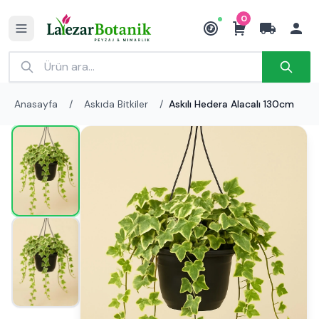
0
₺
Anasayfa
/
Askıda Bitkiler
/
Askılı Hedera Alacalı 130cm