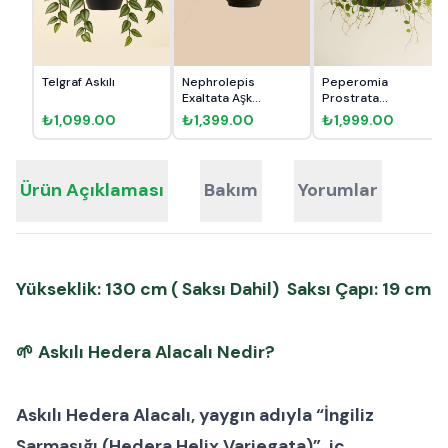
Telgraf Askılı
Nephrolepis
Peperomia
Exaltata Aşk
Prostrata
Merdiveni Askı...
Pepperspot
₺1,099.00
₺1,399.00
₺1,999.00
Ürün Açıklaması
Bakım
Yorumlar
Yükseklik: 130 cm ( Saksı Dahil) Saksı Çapı: 19 cm
🌱
Askılı Hedera Alacalı Nedir?
Askılı Hedera Alacalı
, yaygın adıyla “
İngiliz
Sarmaşığı (Hedera Helix Variegata)
”, iç