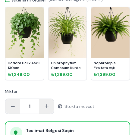
Hedera Helix Askılı
Chlorophytum
Nephrolepis
130cm
Comosum Kurdele
Exaltata Aşk
Askılı
Merdiveni Askı...
₺1,249.00
₺1,299.00
₺1,399.00
Miktar
1
Stokta mevcut
Teslimat Bölgesi Seçin