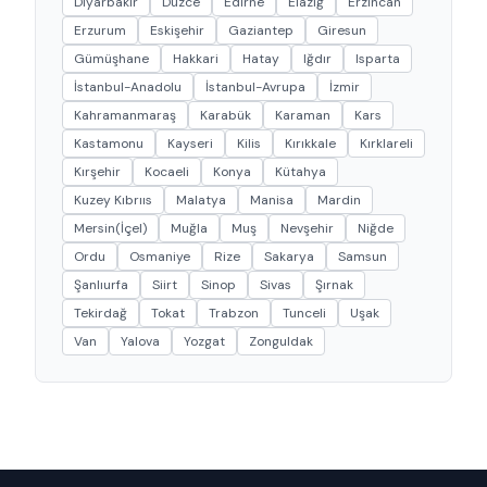
Diyarbakır
Düzce
Edirne
Elazığ
Erzincan
Erzurum
Eskişehir
Gaziantep
Giresun
Gümüşhane
Hakkari
Hatay
Iğdır
Isparta
İstanbul-Anadolu
İstanbul-Avrupa
İzmir
Kahramanmaraş
Karabük
Karaman
Kars
Kastamonu
Kayseri
Kilis
Kırıkkale
Kırklareli
Kırşehir
Kocaeli
Konya
Kütahya
Kuzey Kıbrııs
Malatya
Manisa
Mardin
Mersin(İçel)
Muğla
Muş
Nevşehir
Niğde
Ordu
Osmaniye
Rize
Sakarya
Samsun
Şanlıurfa
Siirt
Sinop
Sivas
Şırnak
Tekirdağ
Tokat
Trabzon
Tunceli
Uşak
Van
Yalova
Yozgat
Zonguldak