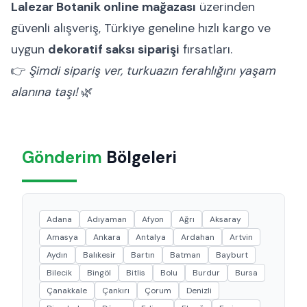
Lalezar Botanik online mağazası
üzerinden
güvenli alışveriş, Türkiye geneline hızlı kargo ve
uygun
dekoratif saksı siparişi
fırsatları.
👉
Şimdi sipariş ver, turkuazın ferahlığını yaşam
alanına taşı!
🌿
Gönderim
Bölgeleri
Adana
Adıyaman
Afyon
Ağrı
Aksaray
Amasya
Ankara
Antalya
Ardahan
Artvin
Aydın
Balıkesir
Bartın
Batman
Bayburt
Bilecik
Bingöl
Bitlis
Bolu
Burdur
Bursa
Çanakkale
Çankırı
Çorum
Denizli