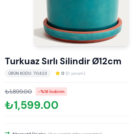
Turkuaz Sırlı Silindir Ø12cm
ÜRÜN KODU: 70423
0
(0 yorum)
₺1,899.00
-%16 İndirim
₺1,599.00
Alternatif Ürünler
(Aynı serideki diğer seçenekler)