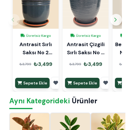
Ücretsiz Kargo
Ücretsiz Kargo
Üc
Antrasit Sırlı
Antrasit Çizgili
Beyaz 
Saksı No 2
Sırlı Saksı No 2
No 
Ø20cm
Ø20cm
₺3,499
₺3,499
₺3,799
₺3,799
₺3,79
Sepete Ekle
Sepete Ekle
Sep
Aynı Kategorideki
Ürünler