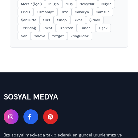
Mersin(İçel)
Muğla
Muş
Nevşehir
Niğde
Ordu
Osmaniye
Rize
Sakarya
Samsun
Şanlıurfa
Siirt
Sinop
Sivas
Şırnak
Tekirdağ
Tokat
Trabzon
Tunceli
Uşak
Van
Yalova
Yozgat
Zonguldak
SOSYAL MEDYA
Bizi sosyal medyada takip ederek en güncel ürünlerimizi ve