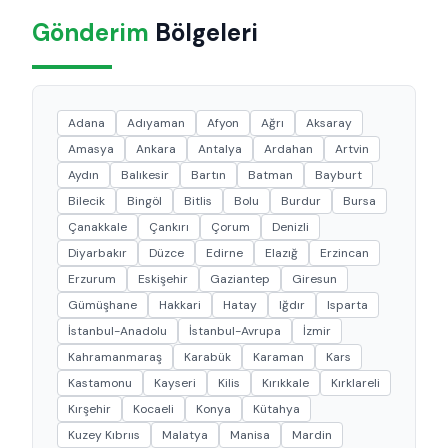
Gönderim
Bölgeleri
Adana
Adıyaman
Afyon
Ağrı
Aksaray
Amasya
Ankara
Antalya
Ardahan
Artvin
Aydın
Balıkesir
Bartın
Batman
Bayburt
Bilecik
Bingöl
Bitlis
Bolu
Burdur
Bursa
Çanakkale
Çankırı
Çorum
Denizli
Diyarbakır
Düzce
Edirne
Elazığ
Erzincan
Erzurum
Eskişehir
Gaziantep
Giresun
Gümüşhane
Hakkari
Hatay
Iğdır
Isparta
İstanbul-Anadolu
İstanbul-Avrupa
İzmir
Kahramanmaraş
Karabük
Karaman
Kars
Kastamonu
Kayseri
Kilis
Kırıkkale
Kırklareli
Kırşehir
Kocaeli
Konya
Kütahya
Kuzey Kıbrııs
Malatya
Manisa
Mardin