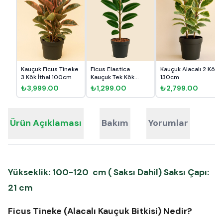
Kauçuk Ficus Tineke
Ficus Elastica
Kauçuk Alacalı 2 Kök
3 Kök İthal 100cm
Kauçuk Tek Kök
130cm
80cm
₺3,999.00
₺1,299.00
₺2,799.00
Ürün Açıklaması
Bakım
Yorumlar
Yükseklik: 100-120 cm ( Saksı Dahil) Saksı Çapı:
21 cm
Ficus Tineke (Alacalı Kauçuk Bitkisi) Nedir?