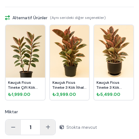
Alternatif Ürünler
(Aynı serideki diğer seçenekler)
Kauçuk Ficus
Kauçuk Ficus
Kauçuk Ficus
Tineke Çift Kök
Tineke 3 Kök İthal
Tineke 3 Kök
150cm
100cm
100cm Dekorat...
₺1,999.00
₺3,999.00
₺5,499.00
Miktar
1
Stokta mevcut