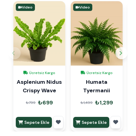
Video
Video
Ücretsiz Kargo
Ücretsiz Kargo
Asplenium Nidus
Humata
Crispy Wave
Tyermanii
₺699
₺1,299
₺799
₺1,499
Sepete Ekle
Sepete Ekle