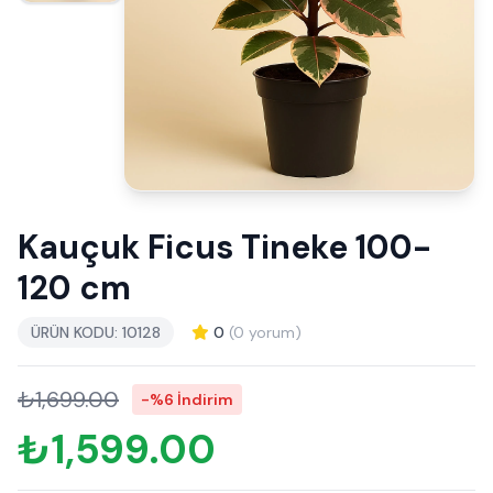
Kauçuk Ficus Tineke 100-
120 cm
ÜRÜN KODU: 10128
0
(0 yorum)
₺1,699.00
-%6 İndirim
₺1,599.00