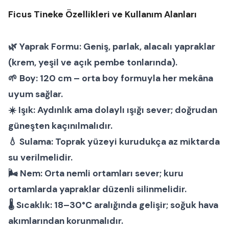
Ficus Tineke Özellikleri ve Kullanım Alanları
🌿
Yaprak Formu:
Geniş, parlak, alacalı yapraklar
(krem, yeşil ve açık pembe tonlarında).
🌱
Boy:
120 cm – orta boy formuyla her mekâna
uyum sağlar.
☀️
Işık:
Aydınlık ama dolaylı ışığı sever; doğrudan
güneşten kaçınılmalıdır.
💧
Sulama:
Toprak yüzeyi kurudukça az miktarda
su verilmelidir.
🌬
Nem:
Orta nemli ortamları sever; kuru
ortamlarda yapraklar düzenli silinmelidir.
🌡
Sıcaklık:
18–30°C aralığında gelişir; soğuk hava
akımlarından korunmalıdır.