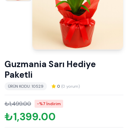
Guzmania Sarı Hediye
Paketli
ÜRÜN KODU: 10529
0
(0 yorum)
₺1,499.00
-%7 İndirim
₺1,399.00