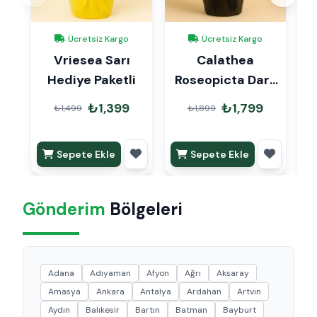
Ücretsiz Kargo
Ücretsiz Kargo
Vriesea Sarı
Calathea
Hediye Paketli
Roseopicta Dark
Dua Çiçeği
₺1,399
₺1,799
₺1,499
₺1,899
Hediye Paketli
Sepete Ekle
Sepete Ekle
Gönderim
Bölgeleri
Adana
Adıyaman
Afyon
Ağrı
Aksaray
Amasya
Ankara
Antalya
Ardahan
Artvin
Aydın
Balıkesir
Bartın
Batman
Bayburt