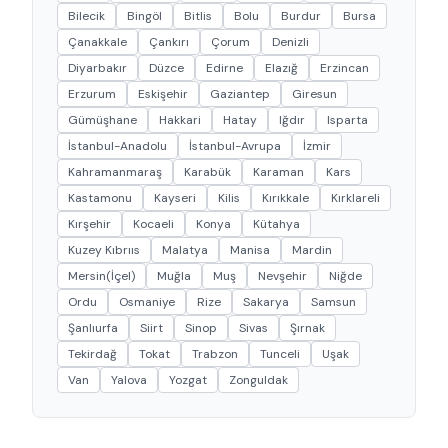
Bilecik
Bingöl
Bitlis
Bolu
Burdur
Bursa
Çanakkale
Çankırı
Çorum
Denizli
Diyarbakır
Düzce
Edirne
Elazığ
Erzincan
Erzurum
Eskişehir
Gaziantep
Giresun
Gümüşhane
Hakkari
Hatay
Iğdır
Isparta
İstanbul-Anadolu
İstanbul-Avrupa
İzmir
Kahramanmaraş
Karabük
Karaman
Kars
Kastamonu
Kayseri
Kilis
Kırıkkale
Kırklareli
Kırşehir
Kocaeli
Konya
Kütahya
Kuzey Kıbrııs
Malatya
Manisa
Mardin
Mersin(İçel)
Muğla
Muş
Nevşehir
Niğde
Ordu
Osmaniye
Rize
Sakarya
Samsun
Şanlıurfa
Siirt
Sinop
Sivas
Şırnak
Tekirdağ
Tokat
Trabzon
Tunceli
Uşak
Van
Yalova
Yozgat
Zonguldak