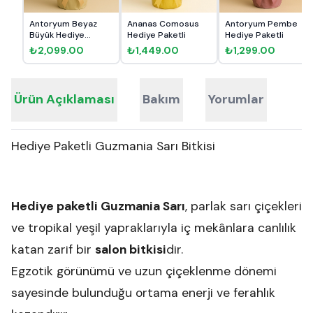
Antoryum Beyaz
Ananas Comosus
Antoryum Pembe
Büyük Hediye
Hediye Paketli
Hediye Paketli
Paketli
₺2,099.00
₺1,449.00
₺1,299.00
Ürün Açıklaması
Bakım
Yorumlar
Hediye Paketli Guzmania Sarı Bitkisi
Hediye paketli Guzmania Sarı
, parlak sarı çiçekleri
ve tropikal yeşil yapraklarıyla iç mekânlara canlılık
katan zarif bir
salon bitkisi
dir.
Egzotik görünümü ve uzun çiçeklenme dönemi
sayesinde bulunduğu ortama enerji ve ferahlık