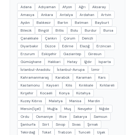
Adana
Adıyaman
Afyon
Ağrı
Aksaray
Amasya
Ankara
Antalya
Ardahan
Artvin
Aydın
Balıkesir
Bartın
Batman
Bayburt
Bilecik
Bingöl
Bitlis
Bolu
Burdur
Bursa
Çanakkale
Çankırı
Çorum
Denizli
Diyarbakır
Düzce
Edirne
Elazığ
Erzincan
Erzurum
Eskişehir
Gaziantep
Giresun
Gümüşhane
Hakkari
Hatay
Iğdır
Isparta
İstanbul-Anadolu
İstanbul-Avrupa
İzmir
Kahramanmaraş
Karabük
Karaman
Kars
Kastamonu
Kayseri
Kilis
Kırıkkale
Kırklareli
Kırşehir
Kocaeli
Konya
Kütahya
Kuzey Kıbrııs
Malatya
Manisa
Mardin
Mersin(İçel)
Muğla
Muş
Nevşehir
Niğde
Ordu
Osmaniye
Rize
Sakarya
Samsun
Şanlıurfa
Siirt
Sinop
Sivas
Şırnak
Tekirdağ
Tokat
Trabzon
Tunceli
Uşak