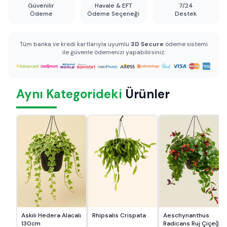
Güvenilir
Havale & EFT
7/24
Ödeme
Ödeme Seçeneği
Destek
Tüm banka ve kredi kartlarıyla uyumlu
3D Secure
ödeme sistemi
ile güvenle ödemenizi yapabilirsiniz.
Aynı Kategorideki
Ürünler
Askılı Hedera Alacalı
Rhipsalis Crispata
Aeschynanthus
130cm
Radicans Ruj Çiçeği