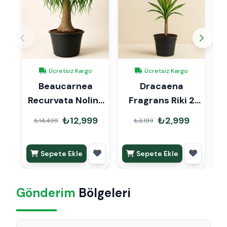
Ücretsiz Kargo
Ücretsiz Kargo
Beaucarnea
Dracaena
Recurvata Nolina
Fragrans Riki 2
Fil Ayağı 110cm
Kök 80cm
₺12,999
₺2,999
₺14,499
₺3,199
Sepete Ekle
Sepete Ekle
Gönderim
Bölgeleri