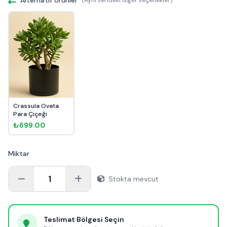
Crassula Ovata
Para Çiçeği
₺699.00
Miktar
1
Stokta mevcut
Teslimat Bölgesi Seçin