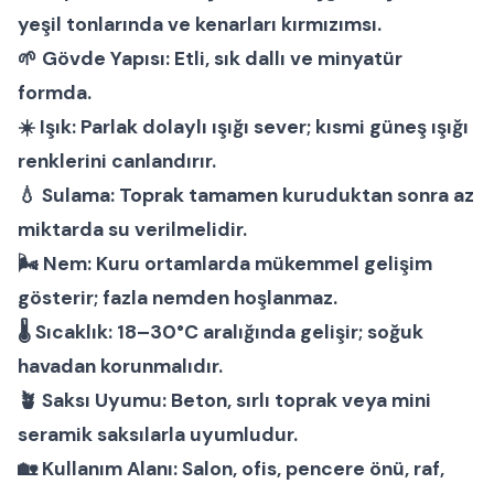
yeşil tonlarında ve kenarları kırmızımsı.
🌱
Gövde Yapısı:
Etli, sık dallı ve minyatür
formda.
☀️
Işık:
Parlak dolaylı ışığı sever; kısmi güneş ışığı
renklerini canlandırır.
💧
Sulama:
Toprak tamamen kuruduktan sonra az
miktarda su verilmelidir.
🌬
Nem:
Kuru ortamlarda mükemmel gelişim
gösterir; fazla nemden hoşlanmaz.
🌡
Sıcaklık:
18–30°C aralığında gelişir; soğuk
havadan korunmalıdır.
🪴
Saksı Uyumu:
Beton, sırlı toprak veya mini
seramik saksılarla uyumludur.
🏡
Kullanım Alanı:
Salon, ofis, pencere önü, raf,