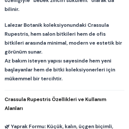
özelliğiyle “
bebek zinciri sukulent
” olarak da
bilinir.
Lalezar Botanik koleksiyonundaki
Crassula
Rupestris
, hem
salon bitkileri
hem de
ofis
bitkileri
arasında minimal, modern ve estetik bir
görünüm sunar.
Az bakım isteyen yapısı sayesinde hem yeni
başlayanlar hem de bitki koleksiyonerleri için
mükemmel bir tercihtir.
Crassula Rupestris Özellikleri ve Kullanım
Alanları
🌿
Yaprak Formu:
Küçük, kalın, üçgen biçimli,