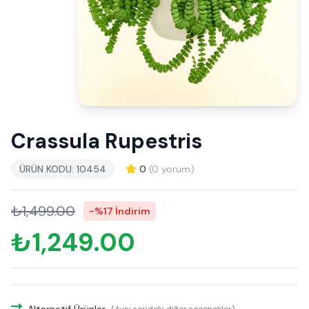
Crassula Rupestris
ÜRÜN KODU: 10454
0
(0 yorum)
₺1,499.00
-%17 İndirim
₺1,249.00
Alternatif Ürünler
(Aynı serideki diğer seçenekler)