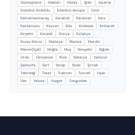
Gümüşhane
Hakkari
Hatay
Iğdır
Isparta
İstanbul-Anadolu
İstanbul-Avrupa
İzmir
Kahramanmaraş
Karabük
Karaman
Kars
Kastamonu
Kayseri
Kilis
Kırıkkale
Kırklareli
Kırşehir
Kocaeli
Konya
Kütahya
Kuzey Kıbrııs
Malatya
Manisa
Mardin
Mersin(İçel)
Muğla
Muş
Nevşehir
Niğde
Ordu
Osmaniye
Rize
Sakarya
Samsun
Şanlıurfa
Siirt
Sinop
Sivas
Şırnak
Tekirdağ
Tokat
Trabzon
Tunceli
Uşak
Van
Yalova
Yozgat
Zonguldak