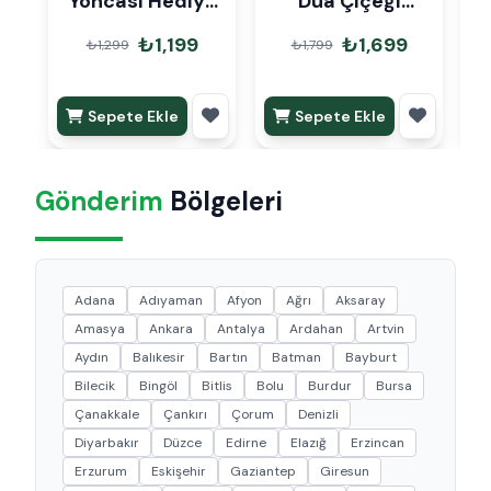
Yoncası Hediye
Dua Çiçeği
K
Paketli
Hediye Paketli
₺1,199
₺1,699
₺1,299
₺1,799
Sepete Ekle
Sepete Ekle
Gönderim
Bölgeleri
Adana
Adıyaman
Afyon
Ağrı
Aksaray
Amasya
Ankara
Antalya
Ardahan
Artvin
Aydın
Balıkesir
Bartın
Batman
Bayburt
Bilecik
Bingöl
Bitlis
Bolu
Burdur
Bursa
Çanakkale
Çankırı
Çorum
Denizli
Diyarbakır
Düzce
Edirne
Elazığ
Erzincan
Erzurum
Eskişehir
Gaziantep
Giresun