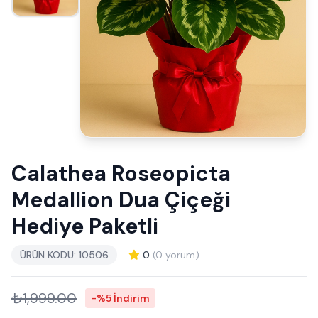
Calathea Roseopicta
Medallion Dua Çiçeği
Hediye Paketli
ÜRÜN KODU: 10506
0
(0 yorum)
₺1,999.00
-%5 İndirim