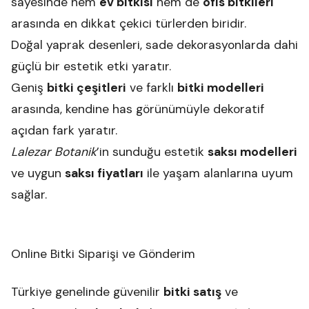
sayesinde hem
ev bitkisi
hem de
ofis bitkileri
arasında en dikkat çekici türlerden biridir.
Doğal yaprak desenleri, sade dekorasyonlarda dahi
güçlü bir estetik etki yaratır.
Geniş
bitki çeşitleri
ve farklı
bitki modelleri
arasında, kendine has görünümüyle dekoratif
açıdan fark yaratır.
Lalezar Botanik
’in sunduğu estetik
saksı modelleri
ve uygun
saksı fiyatları
ile yaşam alanlarına uyum
sağlar.
Online Bitki Siparişi ve Gönderim
Türkiye genelinde güvenilir
bitki satış
ve