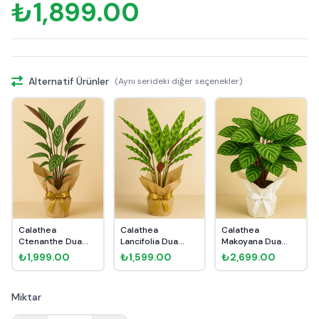
₺1,899.00
Alternatif Ürünler
(Aynı serideki diğer seçenekler)
Calathea
Calathea
Calathea
Ctenanthe Dua
Lancifolia Dua
Makoyana Dua
Çiçeği Hediye
Çiçeği Hediye Pa...
Çiçeği Hediye
₺1,999.00
₺1,599.00
₺2,699.00
Pak...
Pake...
Miktar