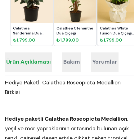
Calathea
Calathea Ctenanthe
Calathea White
Sanderiana Dua
Dua Çiçeği
Fusion Dua Çiçeği
Çiçeği
Hediye...
₺1,799.00
₺1,799.00
₺1,799.00
Ürün Açıklaması
Bakım
Yorumlar
Hediye Paketli Calathea Roseopicta Medallion
Bitkisi
Hediye paketli Calathea Roseopicta Medallion
,
yeşil ve mor yapraklarının ortasında bulunan açık
renkli dairesel desenleriyle dikkat çeken tropikal