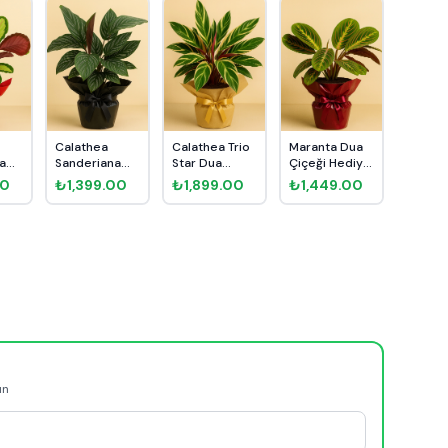
Calathea
Calathea Trio
Maranta Dua
a
Sanderiana
Star Dua
Çiçeği Hediye
Dua Çiçeği
Çiçeği Hediye
Paketli
00
₺1,399.00
₺1,899.00
₺1,449.00
.
Hediye Pa...
Pak...
ün