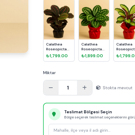
Calathea
Calathea
Calathea
Roseopicta
Roseopicta
Roseopict
Dark Dua
Medallion Dua
Silvia Dua
₺1,799.00
₺1,899.00
₺1,799.
Çiçeği Hedi...
Çiçeği...
Çiçeği He..
Miktar
1
Stokta mevcut
Teslimat Bölgesi Seçin
Bölge seçerek teslimat seçeneklerini gör