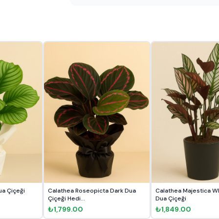
ua Çiçeği
Calathea Roseopicta Dark Dua
Calathea Majestica Wh
Çiçeği Hedi...
Dua Çiçeği
₺1,799.00
₺1,849.00