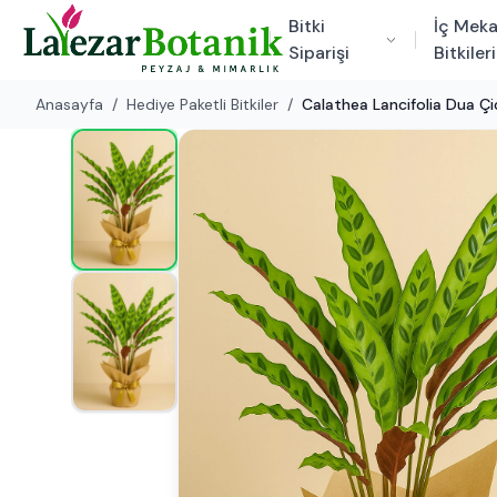
Bitki
İç Mek
Siparişi
Bitkileri
Anasayfa
/
Hediye Paketli Bitkiler
/
Calathea Lancifolia Dua Çi