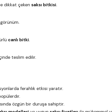
le dikkat çeken
saksı bitkisi
.
k görünüm.
ürlü
canlı bitki
.
çinde teslim edilir.
yonlarda ferahlık etkisi yaratır.
popülerdir.
sında özgün bir duruşa sahiptir.
aksı modelleri
ve uygun
saksı fiyatları
ile mükemmel u