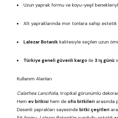
Uzun yaprak formu ve koyu-yeşil benekleriy
Alt yapraklarında mor tonlara sahip esteti
Lalezar Botanik
kalitesiyle seçilen uzun öm
Türkiye geneli güvenli kargo
ile
3 iş günü
i
Kullanım Alanları
Calathea Lancifolia
, tropikal görünümlü dekoras
Hem
ev bitkisi
hem de
ofis bitkileri
arasında 
Desenli yaprakları sayesinde
bitki çeşitleri
ara
Şık formu,
Lalezar Botanik
’in sunduğu estetik
s