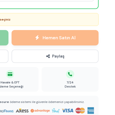
seçiniz
Hemen Satın Al
Paylaş
Havale & EFT
7/24
deme Seçeneği
Destek
ecure
ödeme sistemi ile güvenle ödemenizi yapabilirsiniz.