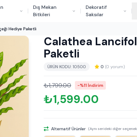
an
Dış Mekan
Dekoratif
Bitkileri
Saksılar
çeği Hediye Paketli
Calathea Lancifol
Paketli
ÜRÜN KODU: 10500
0
(0 yorum)
₺1,799.00
-%11 İndirim
₺1,599.00
Alternatif Ürünler
(Aynı serideki diğer seçenek