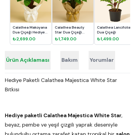
Calathea Makoyana
Calathea Beauty
Calathea Lancifolia
Dua Çiçeği Hediye
Star Dua Çiçeği
Dua Çiçeği
Pake...
Hediye P...
₺2,699.00
₺1,749.00
₺1,499.00
Ürün Açıklaması
Bakım
Yorumlar
Hediye Paketli Calathea Majestica White Star
Bitkisi
Hediye paketli Calathea Majestica White Star
,
beyaz, pembe ve yeşil çizgili yaprak deseniyle
bulunduğu ortama zarafet katan tropikal bir
salon