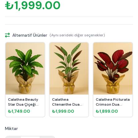
₺1,999.00
Alternatif Ürünler
(Aynı serideki diğer seçenekler)
Calathea Beauty
Calathea
Calathea Picturata
Star Dua Çiçeği
Ctenanthe Dua
Crimson Dua
Hediye P...
Çiçeği Hediye
Çiçeği He...
₺1,749.00
₺1,999.00
₺1,899.00
Pak...
Miktar