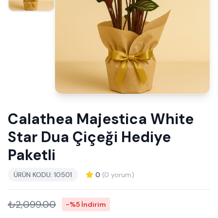
Calathea Majestica White
Star Dua Çiçeği Hediye
Paketli
ÜRÜN KODU: 10501
0
(0 yorum)
₺2,099.00
-%5 İndirim