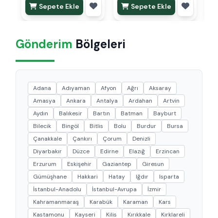
Sepete Ekle
Sepete Ekle
Gönderim
Bölgeleri
Adana
Adıyaman
Afyon
Ağrı
Aksaray
Amasya
Ankara
Antalya
Ardahan
Artvin
Aydın
Balıkesir
Bartın
Batman
Bayburt
Bilecik
Bingöl
Bitlis
Bolu
Burdur
Bursa
Çanakkale
Çankırı
Çorum
Denizli
Diyarbakır
Düzce
Edirne
Elazığ
Erzincan
Erzurum
Eskişehir
Gaziantep
Giresun
Gümüşhane
Hakkari
Hatay
Iğdır
Isparta
İstanbul-Anadolu
İstanbul-Avrupa
İzmir
Kahramanmaraş
Karabük
Karaman
Kars
Kastamonu
Kayseri
Kilis
Kırıkkale
Kırklareli