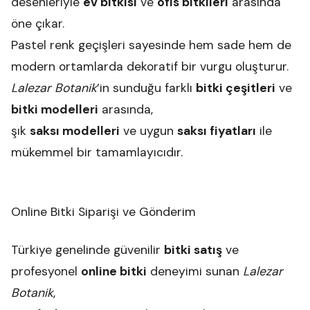
desenleriyle
ev bitkisi
ve
ofis bitkileri
arasında
öne çıkar.
Pastel renk geçişleri sayesinde hem sade hem de
modern ortamlarda dekoratif bir vurgu oluşturur.
Lalezar Botanik
’in sunduğu farklı
bitki çeşitleri
ve
bitki modelleri
arasında,
şık
saksı modelleri
ve uygun
saksı fiyatları
ile
mükemmel bir tamamlayıcıdır.
Online Bitki Siparişi ve Gönderim
Türkiye genelinde güvenilir
bitki satış
ve
profesyonel
online bitki
deneyimi sunan
Lalezar
Botanik
,