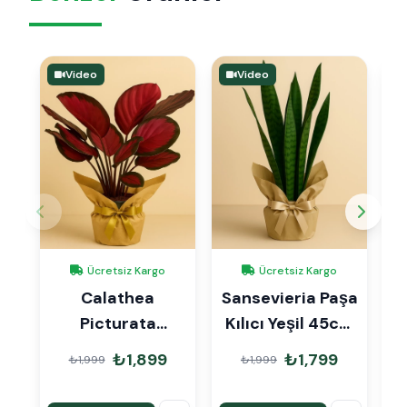
Video
Video
Ücretsiz Kargo
Ücretsiz Kargo
Calathea
Sansevieria Paşa
Picturata
Kılıcı Yeşil 45cm
Crimson Dua
Hediye Paketli
₺1,899
₺1,799
₺1,999
₺1,999
Çiçeği Hediye
Paketli