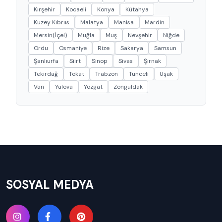
Kırşehir
Kocaeli
Konya
Kütahya
Kuzey Kıbrııs
Malatya
Manisa
Mardin
Mersin(İçel)
Muğla
Muş
Nevşehir
Niğde
Ordu
Osmaniye
Rize
Sakarya
Samsun
Şanlıurfa
Siirt
Sinop
Sivas
Şırnak
Tekirdağ
Tokat
Trabzon
Tunceli
Uşak
Van
Yalova
Yozgat
Zonguldak
SOSYAL MEDYA