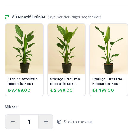
Alternatif Ürünler
(Aynı serideki diğer seçenekler)
Starliçe Strelitzia
Starliçe Strelitzia
Starliçe Strelitzia
Nicolai İki Kök 1...
Nicolai İki Kök 1...
Nicolai Tek Kök
10...
₺3,499.00
₺2,599.00
₺1,499.00
Miktar
1
Stokta mevcut