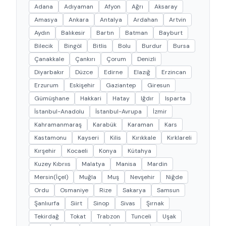
Adana
Adıyaman
Afyon
Ağrı
Aksaray
Amasya
Ankara
Antalya
Ardahan
Artvin
Aydın
Balıkesir
Bartın
Batman
Bayburt
Bilecik
Bingöl
Bitlis
Bolu
Burdur
Bursa
Çanakkale
Çankırı
Çorum
Denizli
Diyarbakır
Düzce
Edirne
Elazığ
Erzincan
Erzurum
Eskişehir
Gaziantep
Giresun
Gümüşhane
Hakkari
Hatay
Iğdır
Isparta
İstanbul-Anadolu
İstanbul-Avrupa
İzmir
Kahramanmaraş
Karabük
Karaman
Kars
Kastamonu
Kayseri
Kilis
Kırıkkale
Kırklareli
Kırşehir
Kocaeli
Konya
Kütahya
Kuzey Kıbrııs
Malatya
Manisa
Mardin
Mersin(İçel)
Muğla
Muş
Nevşehir
Niğde
Ordu
Osmaniye
Rize
Sakarya
Samsun
Şanlıurfa
Siirt
Sinop
Sivas
Şırnak
Tekirdağ
Tokat
Trabzon
Tunceli
Uşak