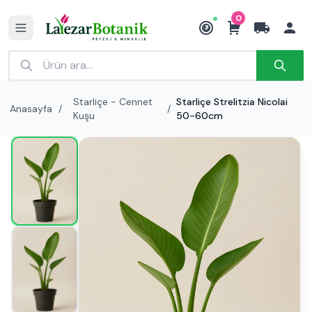
0
₺
Starliçe - Cennet
Starliçe Strelitzia Nicolai
Anasayfa
/
/
Kuşu
50-60cm