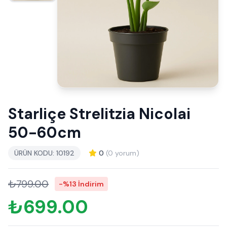
Starliçe Strelitzia Nicolai
50-60cm
ÜRÜN KODU: 10192
0
(0 yorum)
₺799.00
-%13 İndirim
₺699.00