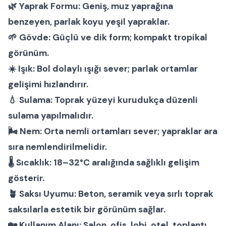
🌿
Yaprak Formu:
Geniş, muz yaprağına
benzeyen, parlak koyu yeşil yapraklar.
🌱
Gövde:
Güçlü ve dik form; kompakt tropikal
görünüm.
☀️
Işık:
Bol dolaylı ışığı sever; parlak ortamlar
gelişimi hızlandırır.
💧
Sulama:
Toprak yüzeyi kurudukça düzenli
sulama yapılmalıdır.
🌬
Nem:
Orta nemli ortamları sever; yapraklar ara
sıra nemlendirilmelidir.
🌡
Sıcaklık:
18–32°C aralığında sağlıklı gelişim
gösterir.
🪴
Saksı Uyumu:
Beton, seramik veya sırlı toprak
saksılarla estetik bir görünüm sağlar.
🏡
Kullanım Alanı:
Salon, ofis, lobi, otel, toplantı