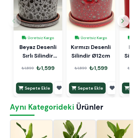
Ücretsiz Kargo
Ücretsiz Kargo
Üc
Beyaz Desenli
Kırmızı Desenli
Kırm
Sırlı Silindir
Silindir Ø12cm
Sili
Ø12cm
₺1,599
₺1,599
₺1,899
₺1,899
₺1,89
Sepete Ekle
Sepete Ekle
Sep
Aynı Kategorideki
Ürünler