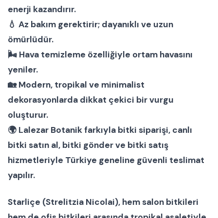
enerji kazandırır.
💧 Az bakım gerektirir; dayanıklı ve uzun
ömürlüdür.
🌬 Hava temizleme özelliğiyle ortam havasını
yeniler.
🏡 Modern, tropikal ve minimalist
dekorasyonlarda dikkat çekici bir vurgu
oluşturur.
🌍 Lalezar Botanik farkıyla
bitki siparişi
,
canlı
bitki satın al
,
bitki gönder
ve
bitki satış
hizmetleriyle Türkiye geneline güvenli teslimat
yapılır.
Starliçe (Strelitzia Nicolai)
, hem
salon bitkileri
hem de
ofis bitkileri
arasında tropikal asaletiyle