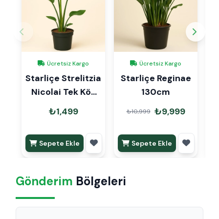
Ücretsiz Kargo
Ücretsiz Kargo
Starliçe Strelitzia
Starliçe Reginae
Nicolai Tek Kök
130cm
S
100cm
₺1,499
₺9,999
₺10,999
Sepete Ekle
Sepete Ekle
Gönderim
Bölgeleri